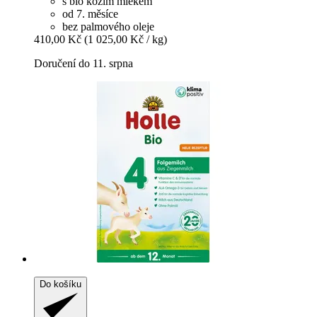
s bio kozím mlékem
od 7. měsíce
bez palmového oleje
410,00 Kč
(1 025,00 Kč / kg)
Doručení do 11. srpna
Do košíku