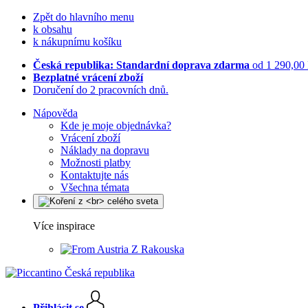
Zpět do hlavního menu
k obsahu
k nákupnímu košíku
Česká republika: Standardní doprava zdarma
od 1 290,00
Bezplatné vrácení zboží
Doručení do 2 pracovních dnů.
Nápověda
Kde je moje objednávka?
Vrácení zboží
Náklady na dopravu
Možnosti platby
Kontaktujte nás
Všechna témata
Více inspirace
Z Rakouska
Přihlásit se