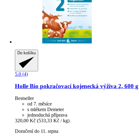
Do košíku
5.0 (4)
Holle
Bio pokračovací kojenecká výživa 2, 600 g
Bestseller
od 7. měsíce
s mlékem Demeter
jednoduchá příprava
320,00 Kč
(533,33 Kč / kg)
Doručení do 11. srpna