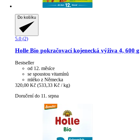
Do košíku
5.0 (2)
Holle
Bio pokračovací kojenecká výživa 4, 600 g
Bestseller
od 12. měsíce
se spoustou vitamínů
mléko z Německa
320,00 Kč
(533,33 Kč / kg)
Doručení do 11. srpna