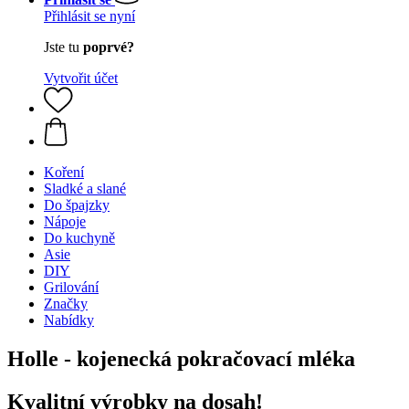
Přihlásit se nyní
Jste tu
poprvé?
Vytvořit účet
Koření
Sladké a slané
Do špajzky
Nápoje
Do kuchyně
Asie
DIY
Grilování
Značky
Nabídky
Holle - kojenecká pokračovací mléka
Kvalitní výrobky na dosah!