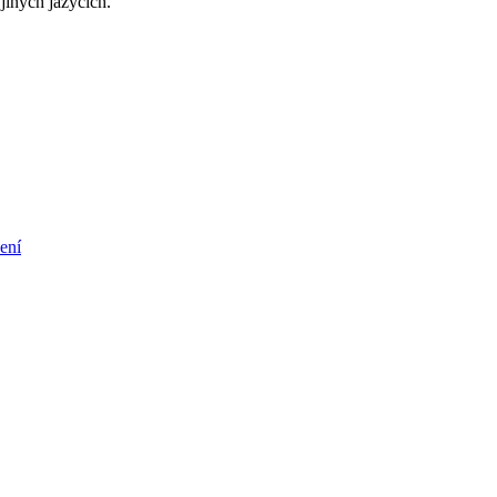
jiných jazycích.
ení