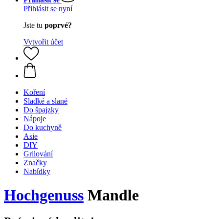
Přihlásit se nyní
Jste tu
poprvé?
Vytvořit účet
Koření
Sladké a slané
Do špajzky
Nápoje
Do kuchyně
Asie
DIY
Grilování
Značky
Nabídky
Hochgenuss
Mandle