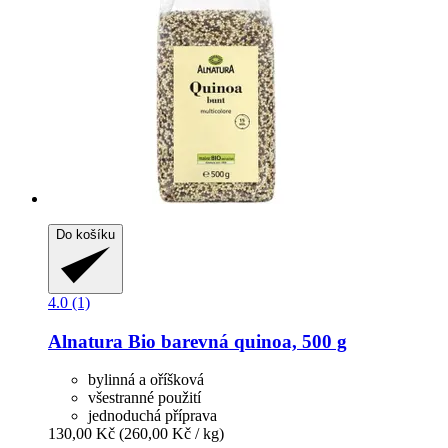
Do košíku
4.0 (1)
Alnatura
Bio barevná quinoa, 500 g
bylinná a oříšková
všestranné použití
jednoduchá příprava
130,00 Kč
(260,00 Kč / kg)