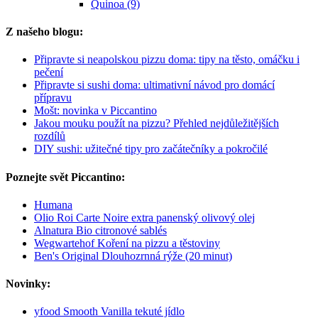
Quinoa (9)
Z našeho blogu:
Připravte si neapolskou pizzu doma: tipy na těsto, omáčku i
pečení
Připravte si sushi doma: ultimativní návod pro domácí
přípravu
Mošt: novinka v Piccantino
Jakou mouku použít na pizzu? Přehled nejdůležitějších
rozdílů
DIY sushi: užitečné tipy pro začátečníky a pokročilé
Poznejte svět Piccantino:
Humana
Olio Roi Carte Noire extra panenský olivový olej
Alnatura Bio citronové sablés
Wegwartehof Koření na pizzu a těstoviny
Ben's Original Dlouhozrnná rýže (20 minut)
Novinky:
yfood Smooth Vanilla tekuté jídlo