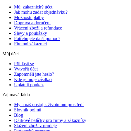
Můj zákaznický účet
Jak mohu zadat objednávku?
Možnosti platby
Doprava a doručení
Vrácení zboží a refundace
Slevy a poukázky
Potřebujete další pomoc?
Firemní zákazníci
Můj účet
Přihlásit se
Vytvořit účet
Zapomněli jste heslo?
Kde je moje zásilka?
Uplatnit poukaz
Zajímavá fakta
My a náš postoj k životnímu prostředí
Slovník pojmů
Blog
Dárkové balíčky pro firmy a zákazníky
Stažení zboží z prodeje
Partnerský program