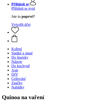
Přihlásit se
Přihlásit se nyní
Jste tu
poprvé?
Vytvořit účet
Koření
Sladké a slané
Do špajzky
Nápoje
Do kuchyně
Asie
DIY
Grilování
Značky
Nabídky
Quinoa na vaření