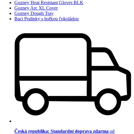
Gozney Heat Resistant Gloves BLK
Gozney Arc XL Cover
Gozney Dough Tray
Baci Pralinky s hořkou čokoládou
Česká republika: Standardní doprava zdarma
od