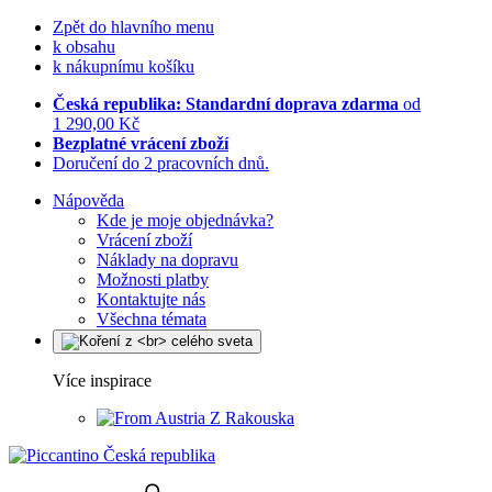
Zpět do hlavního menu
k obsahu
k nákupnímu košíku
Česká republika: Standardní doprava zdarma
od
1 290,00 Kč
Bezplatné vrácení zboží
Doručení do 2 pracovních dnů.
Nápověda
Kde je moje objednávka?
Vrácení zboží
Náklady na dopravu
Možnosti platby
Kontaktujte nás
Všechna témata
Více inspirace
Z Rakouska