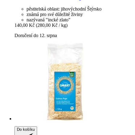
pěstitelská oblast: jihovýchodní Štýrsko
známá pro své důležité živiny
nazývaná "incké zlato"
140,00 Kč
(280,00 Kč / kg)
Doručení do 12. srpna
Do košíku