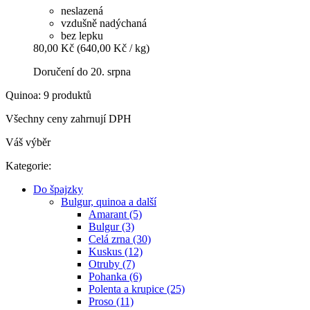
neslazená
vzdušně nadýchaná
bez lepku
80,00 Kč
(640,00 Kč / kg)
Doručení do 20. srpna
Quinoa: 9 produktů
Všechny ceny zahrnují DPH
Váš výběr
Kategorie:
Do špajzky
Bulgur, quinoa a další
Amarant (5)
Bulgur (3)
Celá zrna (30)
Kuskus (12)
Otruby (7)
Pohanka (6)
Polenta a krupice (25)
Proso (11)