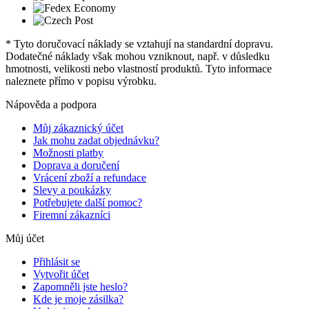
* Tyto doručovací náklady se vztahují na standardní dopravu.
Dodatečné náklady však mohou vzniknout, např. v důsledku
hmotnosti, velikosti nebo vlastností produktů. Tyto informace
naleznete přímo v popisu výrobku.
Nápověda a podpora
Můj zákaznický účet
Jak mohu zadat objednávku?
Možnosti platby
Doprava a doručení
Vrácení zboží a refundace
Slevy a poukázky
Potřebujete další pomoc?
Firemní zákazníci
Můj účet
Přihlásit se
Vytvořit účet
Zapomněli jste heslo?
Kde je moje zásilka?