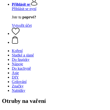
Přihlásit se
Přihlásit se nyní
Jste tu
poprvé?
Vytvořit účet
Koření
Sladké a slané
Do špajzky
Nápoje
Do kuchyně
Asie
DIY
Grilování
Značky
Nabídky
Otruby na vaření