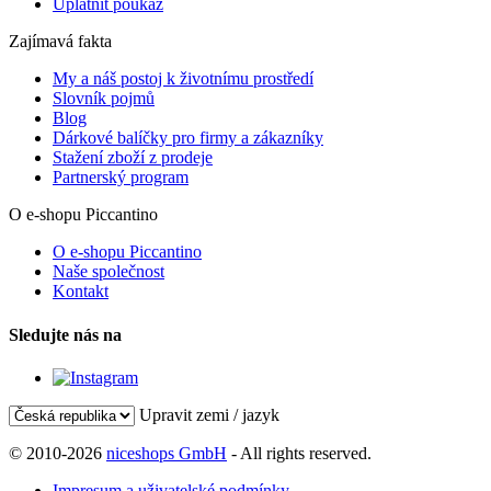
Uplatnit poukaz
Zajímavá fakta
My a náš postoj k životnímu prostředí
Slovník pojmů
Blog
Dárkové balíčky pro firmy a zákazníky
Stažení zboží z prodeje
Partnerský program
O e-shopu Piccantino
O e-shopu Piccantino
Naše společnost
Kontakt
Sledujte nás na
Upravit zemi / jazyk
© 2010-2026
niceshops GmbH
- All rights reserved.
Impresum a uživatelské podmínky