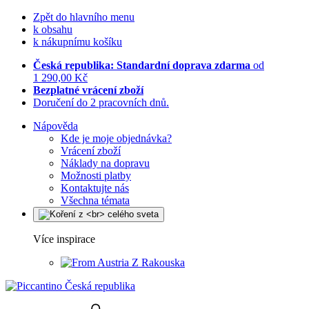
Zpět do hlavního menu
k obsahu
k nákupnímu košíku
Česká republika: Standardní doprava zdarma
od
1 290,00 Kč
Bezplatné vrácení zboží
Doručení do 2 pracovních dnů.
Nápověda
Kde je moje objednávka?
Vrácení zboží
Náklady na dopravu
Možnosti platby
Kontaktujte nás
Všechna témata
Více inspirace
Z Rakouska