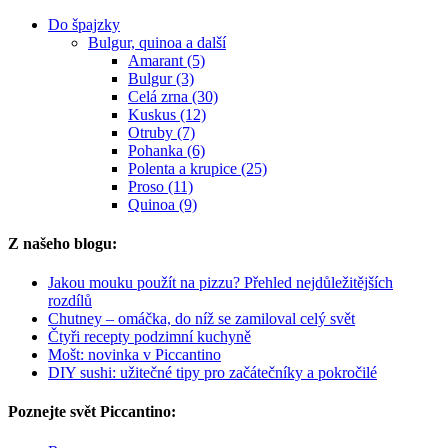
Do špajzky
Bulgur, quinoa a další
Amarant (5)
Bulgur (3)
Celá zrna (30)
Kuskus (12)
Otruby (7)
Pohanka (6)
Polenta a krupice (25)
Proso (11)
Quinoa (9)
Z našeho blogu:
Jakou mouku použít na pizzu? Přehled nejdůležitějších
rozdílů
Chutney – omáčka, do níž se zamiloval celý svět
Čtyři recepty podzimní kuchyně
Mošt: novinka v Piccantino
DIY sushi: užitečné tipy pro začátečníky a pokročilé
Poznejte svět Piccantino: