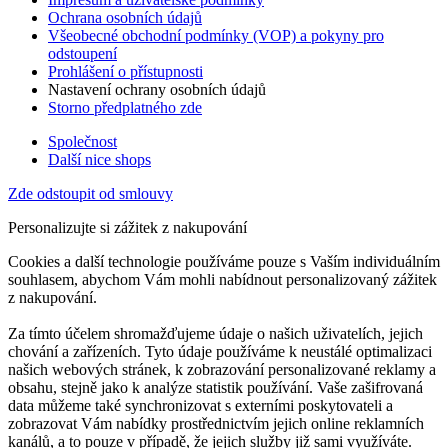
Ochrana osobních údajů
Všeobecné obchodní podmínky (VOP) a pokyny pro
odstoupení
Prohlášení o přístupnosti
Nastavení ochrany osobních údajů
Storno předplatného zde
Společnost
Další nice shops
Zde odstoupit od smlouvy
Personalizujte si zážitek z nakupování
Cookies a další technologie používáme pouze s Vaším individuálním
souhlasem, abychom Vám mohli nabídnout personalizovaný zážitek
z nakupování.
Za tímto účelem shromažďujeme údaje o našich uživatelích, jejich
chování a zařízeních. Tyto údaje používáme k neustálé optimalizaci
našich webových stránek, k zobrazování personalizované reklamy a
obsahu, stejně jako k analýze statistik používání. Vaše zašifrovaná
data můžeme také synchronizovat s externími poskytovateli a
zobrazovat Vám nabídky prostřednictvím jejich online reklamních
kanálů, a to pouze v případě, že jejich služby již sami využíváte.