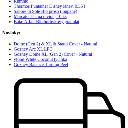
Rummo
Thermos Funtainer Disney lahev, 0,35 l
Sapore di Sole Bio proso (loupané)
Marcato Tác na ravioli, 10 ks
Bake Affair Bio borůvkový granulát
Novinky:
Dome (Gen 2) & XL & Stand Cover - Natural
Gozney Arc XL LPG
Gozney Dome XL (Gen 2) Cover - Natural
yfood White Coconut tyčinka
Gozney Balance Turning Peel