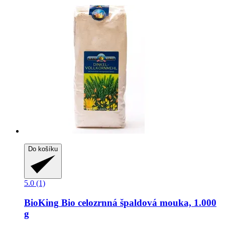
Do košíku
5.0 (1)
BioKing
Bio celozrnná špaldová mouka, 1.000
g