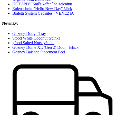
KOTÁNYI Směs koření na zeleninu
Eulenschnitt "Hello New Day" šálek
Bialetti System Capsules - VENEZIA
Novinky:
Gozney Dough Tray
yfood White Coconut tyčinka
yfood Salted Nuts tyčinka
Gozney Dome XL (Gen 2) Door - Black
Gozney Balance Placement Peel