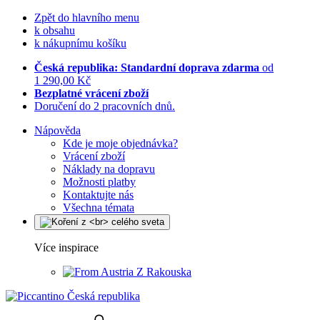
Zpět do hlavního menu
k obsahu
k nákupnímu košíku
Česká republika: Standardní doprava zdarma
od
1 290,00 Kč
Bezplatné vrácení zboží
Doručení do 2 pracovních dnů.
Nápověda
Kde je moje objednávka?
Vrácení zboží
Náklady na dopravu
Možnosti platby
Kontaktujte nás
Všechna témata
Více inspirace
Z Rakouska