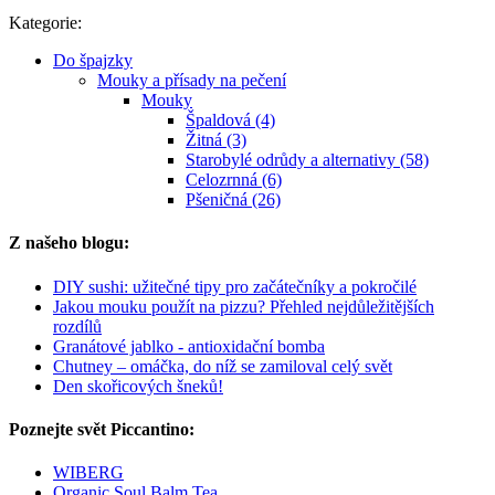
Kategorie:
Do špajzky
Mouky a přísady na pečení
Mouky
Špaldová (4)
Žitná (3)
Starobylé odrůdy a alternativy (58)
Celozrnná (6)
Pšeničná (26)
Z našeho blogu:
DIY sushi: užitečné tipy pro začátečníky a pokročilé
Jakou mouku použít na pizzu? Přehled nejdůležitějších
rozdílů
Granátové jablko - antioxidační bomba
Chutney – omáčka, do níž se zamiloval celý svět
Den skořicových šneků!
Poznejte svět Piccantino:
WIBERG
Organic Soul Balm Tea