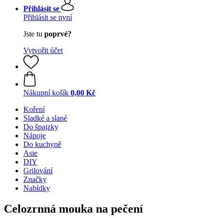
Přihlásit se
Přihlásit se nyní
Jste tu
poprvé?
Vytvořit účet
Nákupní košík
0,00 Kč
Koření
Sladké a slané
Do špajzky
Nápoje
Do kuchyně
Asie
DIY
Grilování
Značky
Nabídky
Celozrnná mouka na pečení