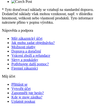
* Tyto doručovací náklady se vztahují na standardní dopravu.
Dodatečné náklady však mohou vzniknout, např. v důsledku
hmotnosti, velikosti nebo vlastností produktů. Tyto informace
naleznete přímo v popisu výrobku.
Nápověda a podpora
Můj zákaznický účet
Jak mohu zadat objednávku?
Možnosti platby
Doprava a doručení
Vrácení zboží a refundace
Slevy a poukázky
Potřebujete další pomoc?
Firemní zákazníci
Můj účet
Přihlásit se
Vytvořit účet
Zapomněli jste heslo?
Kde je moje zásilka?
Uplatnit poukaz