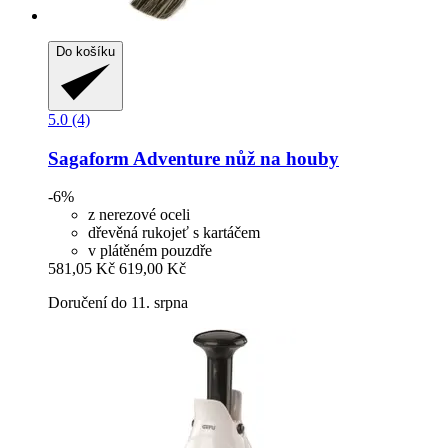
Do košíku
5.0 (4)
Sagaform
Adventure nůž na houby
-6%
z nerezové oceli
dřevěná rukojeť s kartáčem
v plátěném pouzdře
581,05 Kč
619,00 Kč
Doručení do 11. srpna