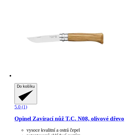
Do košíku
5.0 (1)
Opinel
Zavírací nůž T.C. N08, olivové dřevo
vysoce kvalitní a ostrá čepel