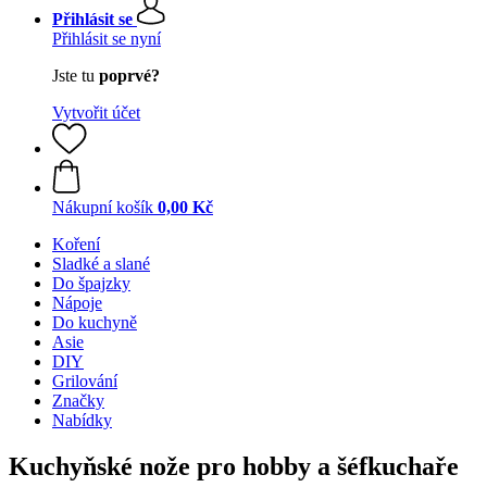
Přihlásit se
Přihlásit se nyní
Jste tu
poprvé?
Vytvořit účet
Nákupní košík
0,00 Kč
Koření
Sladké a slané
Do špajzky
Nápoje
Do kuchyně
Asie
DIY
Grilování
Značky
Nabídky
Kuchyňské nože pro hobby a šéfkuchaře