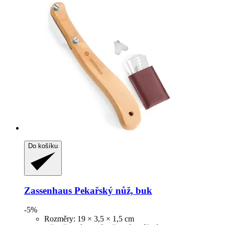
Do košíku
Zassenhaus
Pekařský nůž, buk
-5%
Rozměry: 19 × 3,5 × 1,5 cm