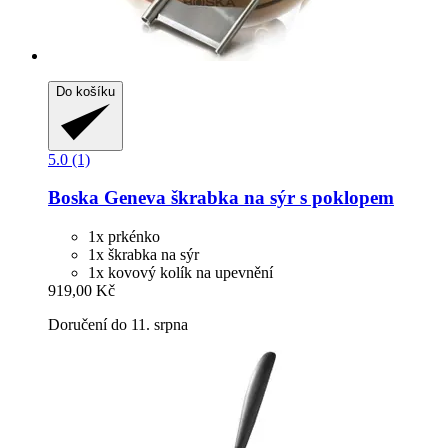
Do košíku
5.0 (1)
Boska
Geneva škrabka na sýr s poklopem
1x prkénko
1x škrabka na sýr
1x kovový kolík na upevnění
919,00 Kč
Doručení do 11. srpna