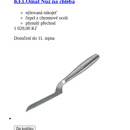
KELOmat
Nůž na chleba
nýtovaná rukojeť
čepel z chromové oceli
plynulý přechod
1 029,00 Kč
Doručení do 11. srpna
Do košíku