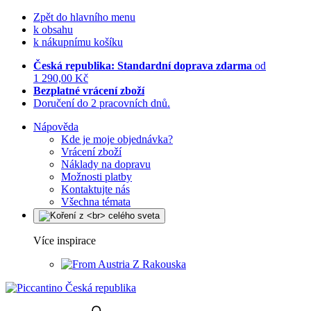
Zpět do hlavního menu
k obsahu
k nákupnímu košíku
Česká republika: Standardní doprava zdarma
od
1 290,00 Kč
Bezplatné vrácení zboží
Doručení do 2 pracovních dnů.
Nápověda
Kde je moje objednávka?
Vrácení zboží
Náklady na dopravu
Možnosti platby
Kontaktujte nás
Všechna témata
Více inspirace
Z Rakouska