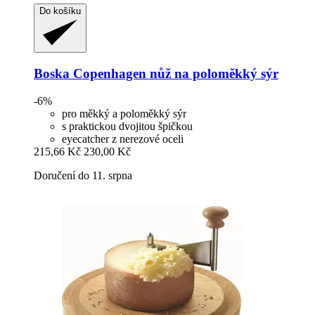
Do košíku
Boska
Copenhagen nůž na poloměkký sýr
-6%
pro měkký a poloměkký sýr
s praktickou dvojitou špičkou
eyecatcher z nerezové oceli
215,66 Kč
230,00 Kč
Doručení do 11. srpna