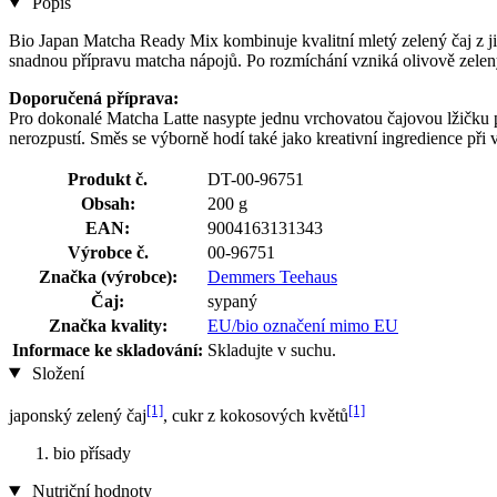
Popis
Bio Japan Matcha Ready Mix kombinuje kvalitní mletý zelený čaj z j
snadnou přípravu matcha nápojů. Po rozmíchání vzniká olivově zelený
Doporučená příprava:
Pro dokonalé Matcha Latte nasypte jednu vrchovatou čajovou lžičku p
nerozpustí. Směs se výborně hodí také jako kreativní ingredience při v
Produkt č.
DT-00-96751
Obsah:
200 g
EAN:
9004163131343
Výrobce č.
00-96751
Značka (výrobce):
Demmers Teehaus
Čaj:
sypaný
Značka kvality:
EU/bio označení mimo EU
Informace ke skladování:
Skladujte v suchu.
Složení
[1]
[1]
japonský zelený čaj
, cukr z kokosových květů
bio přísady
Nutriční hodnoty