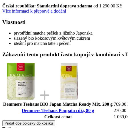
Česká republika: Standardní doprava zdarma
od 1 290,00 Kč
Více informací k přepravě a dodání
Vlastnosti
prvotřídní matcha prášek z jižního Japonska
slazený bio kokosovým květovým cukrem
ideální pro matcha latte i pečení
Zákazníci tento produkt často kupují v kombinaci s
Demmers Teehaus BIO Japan Matcha Ready Mix, 200 g
769,00
Demmers Teehaus Poupata růží, 80 g
270,00
Celková cena:
1 039,
Přidat obě položky do košíku