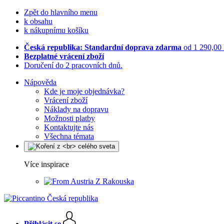
Zpět do hlavního menu
k obsahu
k nákupnímu košíku
Česká republika: Standardní doprava zdarma
od 1 290,00
Bezplatné vrácení zboží
Doručení do 2 pracovních dnů.
Nápověda
Kde je moje objednávka?
Vrácení zboží
Náklady na dopravu
Možnosti platby
Kontaktujte nás
Všechna témata
Více inspirace
Z Rakouska
Přihlásit se