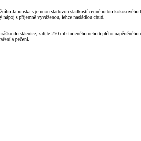
ižního Japonska s jemnou sladovou sladkostí cenného bio kokosového k
 nápoj s příjemně vyváženou, lehce nasládlou chutí.
rášku do sklenice, zalijte 250 ml studeného nebo teplého napěněného m
aření a pečení.