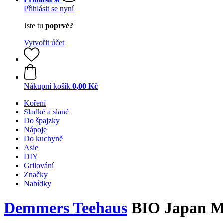
Přihlásit se nyní
Jste tu
poprvé?
Vytvořit účet
Nákupní košík
0,00 Kč
Koření
Sladké a slané
Do špajzky
Nápoje
Do kuchyně
Asie
DIY
Grilování
Značky
Nabídky
Demmers Teehaus
BIO Japan Ma