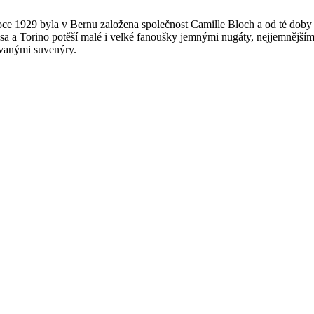
oce 1929 byla v Bernu založena společnost Camille Bloch a od té doby
a a Torino potěší malé i velké fanoušky jemnými nugáty, nejjemnějším 
ávanými suvenýry.