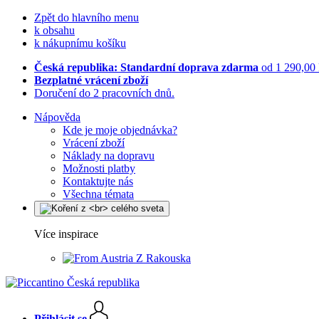
Zpět do hlavního menu
k obsahu
k nákupnímu košíku
Česká republika: Standardní doprava zdarma
od 1 290,00
Bezplatné vrácení zboží
Doručení do 2 pracovních dnů.
Nápověda
Kde je moje objednávka?
Vrácení zboží
Náklady na dopravu
Možnosti platby
Kontaktujte nás
Všechna témata
Více inspirace
Z Rakouska
Přihlásit se