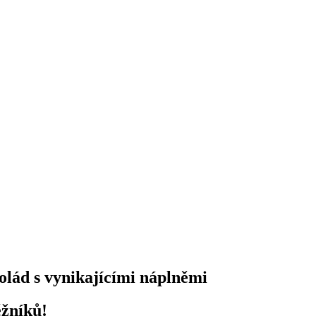
kolád s vynikajícími náplněmi
žníků!