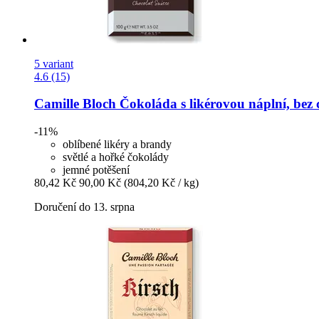
5 variant
4.6 (15)
Camille Bloch
Čokoláda s likérovou náplní, bez 
-11%
oblíbené likéry a brandy
světlé a hořké čokolády
jemné potěšení
80,42 Kč
90,00 Kč
(804,20 Kč / kg)
Doručení do 13. srpna