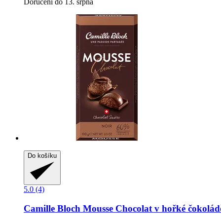
Doručení do 13. srpna
Do košíku
5.0 (4)
Camille Bloch
Mousse Chocolat v hořké čokoládě