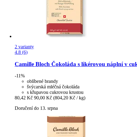
2 varianty
4.8 (6)
Camille Bloch
Čokoláda s likérovou náplní v cuk
-11%
oblíbené brandy
švýcarská mléčná čokoláda
s křupavou cukrovou krustou
80,42 Kč
90,00 Kč
(804,20 Kč / kg)
Doručení do 13. srpna