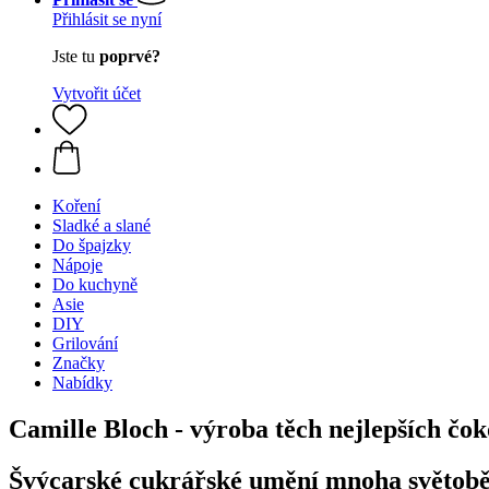
Přihlásit se nyní
Jste tu
poprvé?
Vytvořit účet
Koření
Sladké a slané
Do špajzky
Nápoje
Do kuchyně
Asie
DIY
Grilování
Značky
Nabídky
Camille Bloch - výroba těch nejlepších čo
Švýcarské cukrářské umění mnoha světobě