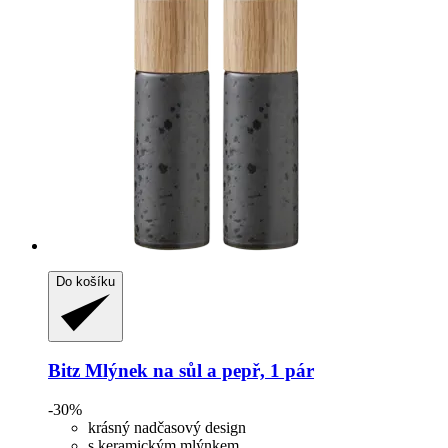
Do košíku
Bitz
Mlýnek na sůl a pepř, 1 pár
-30%
krásný nadčasový design
s keramickým mlýnkem