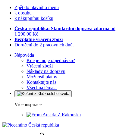
Zpět do hlavního menu
k obsahu
k nákupnímu košíku
Česká republika: Standardní doprava zdarma
od
1 290,00 Kč
Bezplatné vrácení zboží
Doručení do 2 pracovních dnů.
Nápověda
Kde je moje objednávka?
Vrácení zboží
Náklady na dopravu
Možnosti platby
Kontaktujte nás
Všechna témata
Více inspirace
Z Rakouska