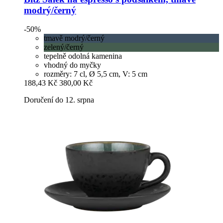
modrý/černý
-50%
tmavě modrý/černý
zelený/černý
tepelně odolná kamenina
vhodný do myčky
rozměry: 7 cl, Ø 5,5 cm, V: 5 cm
188,43 Kč
380,00 Kč
Doručení do 12. srpna