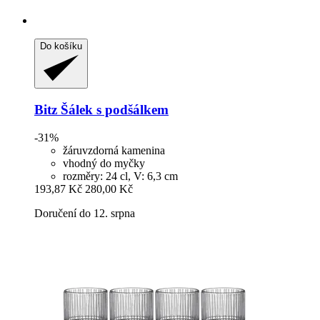
Do košíku
Bitz
Šálek s podšálkem
-31%
žáruvzdorná kamenina
vhodný do myčky
rozměry: 24 cl, V: 6,3 cm
193,87 Kč
280,00 Kč
Doručení do 12. srpna