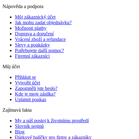
Nápověda a podpora
Můj zákaznický účet
Jak mohu zadat objednávku?
Možnosti platby
Doprava a doručení
Vrácení zboží a refundace
Slevy a poukázky
Potřebujete další pomoc?
Firemní zákazníci
Můj účet
Přihlásit se
Vytvořit účet
Zapomněli jste heslo?
Kde je moje zásilka?
Uplatnit poukaz
Zajímavá fakta
My a náš postoj k životnímu prostředí
Slovník pojmů
Blog
Dárkové balíčky pro firmy a zákazníky