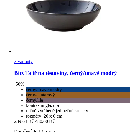
3 varianty
Bitz
Talíř na těstoviny, černý/tmavě modrý
-50%
černý/tmavě modrý
černý/jantarový
černý/lila
kontrastní glazura
ručně vyráběné jedinečné kousky
rozměry: 20 x 6 cm
239,63 Kč
480,00 Kč
Doručení do 12. srpna