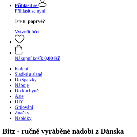
Přihlásit se
Přihlásit se nyní
Jste tu
poprvé?
Vytvořit účet
Nákupní košík
0,00 Kč
Koření
Sladké a slané
Do špajzky
Nápoje
Do kuchyně
Asie
DIY
Grilování
Značky
Nabídky
Bitz - ručně vyráběné nádobí z Dánska