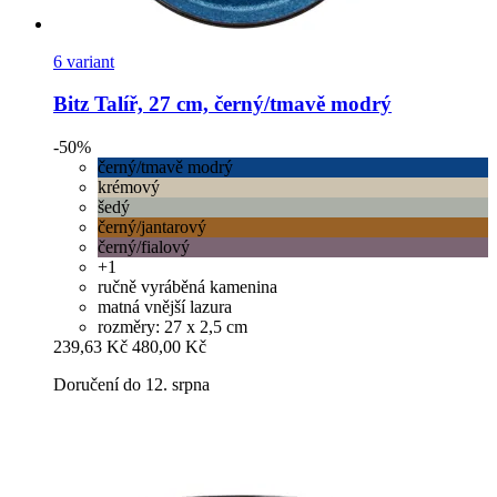
6 variant
Bitz
Talíř, 27 cm, černý/tmavě modrý
-50%
černý/tmavě modrý
krémový
šedý
černý/jantarový
černý/fialový
+1
ručně vyráběná kamenina
matná vnější lazura
rozměry: 27 x 2,5 cm
239,63 Kč
480,00 Kč
Doručení do 12. srpna