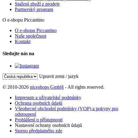
Stažení zboží z prodeje
Partnerský program
O e-shopu Piccantino
O e-shopu Piccantino
Naše společnost
Kontakt
Sledujte nás na
Upravit zemi / jazyk
© 2010-2026
niceshops GmbH
- All rights reserved.
Impresum a uživatelské podmínky
Ochrana osobních údajů
Všeobecné obchodní podmínky (VOP) a pokyny pro
odstoupení
Prohlášení o přístupnosti
Nastavení ochrany osobních údajů
Storno předplatného zde