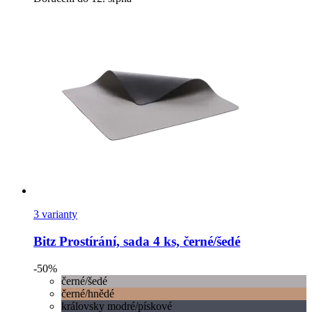
3 varianty
Bitz
Prostírání, sada 4 ks, černé/šedé
-50%
černé/šedé
černé/hnědé
královsky modré/pískové