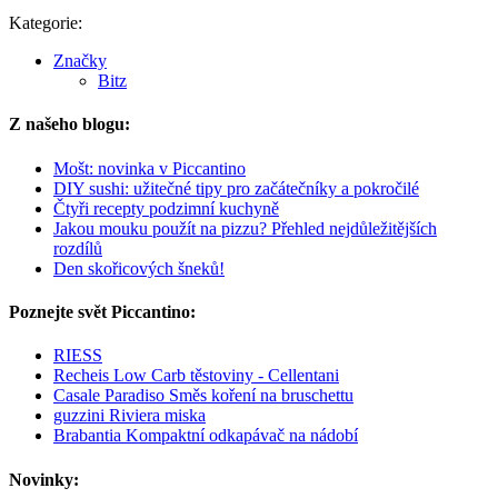
Kategorie:
Značky
Bitz
Z našeho blogu:
Mošt: novinka v Piccantino
DIY sushi: užitečné tipy pro začátečníky a pokročilé
Čtyři recepty podzimní kuchyně
Jakou mouku použít na pizzu? Přehled nejdůležitějších
rozdílů
Den skořicových šneků!
Poznejte svět Piccantino:
RIESS
Recheis Low Carb těstoviny - Cellentani
Casale Paradiso Směs koření na bruschettu
guzzini Riviera miska
Brabantia Kompaktní odkapávač na nádobí
Novinky: