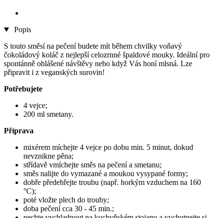
Popis
S touto směsí na pečení budete mít během chvilky voňavý
čokoládový koláč z nejlepší celozrnné špaldové mouky. Ideální pro
spontánně ohlášené návštěvy nebo když Vás honí mlsná. Lze
připravit i z veganských surovin!
Potřebujete
4 vejce;
200 ml smetany.
Příprava
mixérem míchejte 4 vejce po dobu min. 5 minut, dokud
nevznikne pěna;
střídavě vmíchejte směs na pečení a smetanu;
směs nalijte do vymazané a moukou vysypané formy;
dobře předehřejte troubu (např. horkým vzduchem na 160
°C);
poté vložte plech do trouby;
doba pečení cca 30 - 45 min.;
nechte vychladnout na kuchyňském stojanu a vychutnejte si.