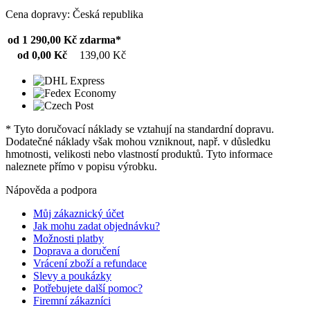
Cena dopravy: Česká republika
od 1 290,00 Kč
zdarma*
od 0,00 Kč
139,00 Kč
* Tyto doručovací náklady se vztahují na standardní dopravu.
Dodatečné náklady však mohou vzniknout, např. v důsledku
hmotnosti, velikosti nebo vlastností produktů. Tyto informace
naleznete přímo v popisu výrobku.
Nápověda a podpora
Můj zákaznický účet
Jak mohu zadat objednávku?
Možnosti platby
Doprava a doručení
Vrácení zboží a refundace
Slevy a poukázky
Potřebujete další pomoc?
Firemní zákazníci