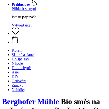
Přihlásit se
Přihlásit se nyní
Jste tu
poprvé?
Vytvořit účet
Koření
Sladké a slané
Do špajzky
Nápoje
Do kuchyně
Asie
DIY
Grilování
Značky
Nabídky
Berghofer Mühle
Bio směs na