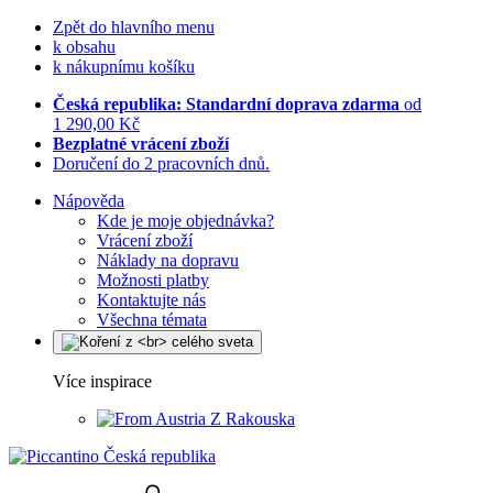
Zpět do hlavního menu
k obsahu
k nákupnímu košíku
Česká republika: Standardní doprava zdarma
od
1 290,00 Kč
Bezplatné vrácení zboží
Doručení do 2 pracovních dnů.
Nápověda
Kde je moje objednávka?
Vrácení zboží
Náklady na dopravu
Možnosti platby
Kontaktujte nás
Všechna témata
Více inspirace
Z Rakouska