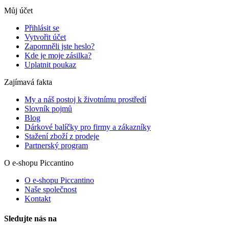
Můj účet
Přihlásit se
Vytvořit účet
Zapomněli jste heslo?
Kde je moje zásilka?
Uplatnit poukaz
Zajímavá fakta
My a náš postoj k životnímu prostředí
Slovník pojmů
Blog
Dárkové balíčky pro firmy a zákazníky
Stažení zboží z prodeje
Partnerský program
O e-shopu Piccantino
O e-shopu Piccantino
Naše společnost
Kontakt
Sledujte nás na