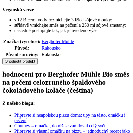
Veganská verze
s 12 lžícemi vody rozmíchejte 3 lžíce sójové mouky;
střídavě vmíchejte směs na pečení a 250 ml sójové smetany;
následně postupujte tak, jak je uvedeno výše.
Značka (výrobce):
Berghofer Mühle
Původ:
Rakousko
Původ suroviny:
Rakousko
Ohodnotit produkt
hodnocení pro Berghofer Mühle Bio směs
na pečení celozrnného špaldového
čokoládového koláče (čeština)
Z našeho blogu:
Připravte si neapolskou pizzu doma: tipy na těsto, omáčku i
pečení
Chutney – omáčka, do níž se zamiloval celý svět
Připravte si vlastní omáčku na pizzu – jednoduchý recept jako