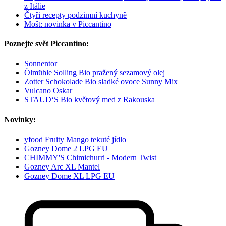
z Itálie
Čtyři recepty podzimní kuchyně
Mošt: novinka v Piccantino
Poznejte svět Piccantino:
Sonnentor
Ölmühle Solling Bio pražený sezamový olej
Zotter Schokolade Bio sladké ovoce Sunny Mix
Vulcano Oskar
STAUD‘S Bio květový med z Rakouska
Novinky:
yfood Fruity Mango tekuté jídlo
Gozney Dome 2 LPG EU
CHIMMY'S Chimichurri - Modern Twist
Gozney Arc XL Mantel
Gozney Dome XL LPG EU