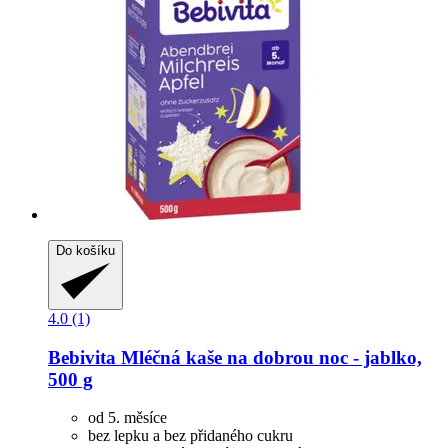
Do košíku
4.0 (1)
Bebivita
Mléčná kaše na dobrou noc -​ jablko,
500 g
od 5. měsíce
bez lepku a bez přidaného cukru