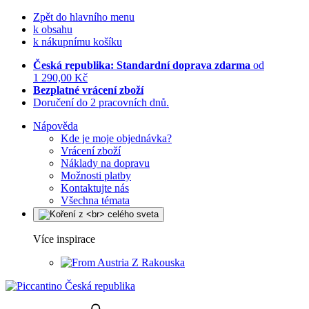
Zpět do hlavního menu
k obsahu
k nákupnímu košíku
Česká republika: Standardní doprava zdarma
od
1 290,00 Kč
Bezplatné vrácení zboží
Doručení do 2 pracovních dnů.
Nápověda
Kde je moje objednávka?
Vrácení zboží
Náklady na dopravu
Možnosti platby
Kontaktujte nás
Všechna témata
Více inspirace
Z Rakouska