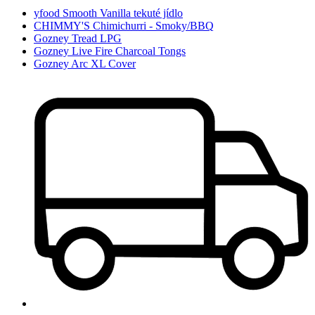
yfood Smooth Vanilla tekuté jídlo
CHIMMY'S Chimichurri - Smoky/BBQ
Gozney Tread LPG
Gozney Live Fire Charcoal Tongs
Gozney Arc XL Cover