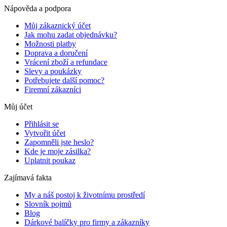
Nápověda a podpora
Můj zákaznický účet
Jak mohu zadat objednávku?
Možnosti platby
Doprava a doručení
Vrácení zboží a refundace
Slevy a poukázky
Potřebujete další pomoc?
Firemní zákazníci
Můj účet
Přihlásit se
Vytvořit účet
Zapomněli jste heslo?
Kde je moje zásilka?
Uplatnit poukaz
Zajímavá fakta
My a náš postoj k životnímu prostředí
Slovník pojmů
Blog
Dárkové balíčky pro firmy a zákazníky