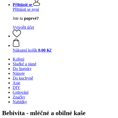
Přihlásit se
Přihlásit se nyní
Jste tu
poprvé?
Vytvořit účet
Nákupní košík
0,00 Kč
Koření
Sladké a slané
Do špajzky
Nápoje
Do kuchyně
Asie
DIY
Grilování
Značky
Nabídky
Bebivita - mléčné a obilné kaše