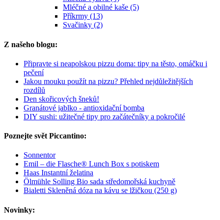
Mléčné a obilné kaše (5)
Příkrmy (13)
Svačinky (2)
Z našeho blogu:
Připravte si neapolskou pizzu doma: tipy na těsto, omáčku i
pečení
Jakou mouku použít na pizzu? Přehled nejdůležitějších
rozdílů
Den skořicových šneků!
Granátové jablko - antioxidační bomba
DIY sushi: užitečné tipy pro začátečníky a pokročilé
Poznejte svět Piccantino:
Sonnentor
Emil – die Flasche® Lunch Box s potiskem
Haas Instantní želatina
Ölmühle Solling Bio sada středomořská kuchyně
Bialetti Skleněná dóza na kávu se lžičkou (250 g)
Novinky: