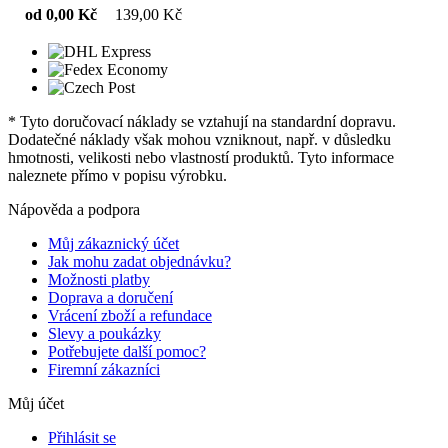
od 0,00 Kč
139,00 Kč
* Tyto doručovací náklady se vztahují na standardní dopravu.
Dodatečné náklady však mohou vzniknout, např. v důsledku
hmotnosti, velikosti nebo vlastností produktů. Tyto informace
naleznete přímo v popisu výrobku.
Nápověda a podpora
Můj zákaznický účet
Jak mohu zadat objednávku?
Možnosti platby
Doprava a doručení
Vrácení zboží a refundace
Slevy a poukázky
Potřebujete další pomoc?
Firemní zákazníci
Můj účet
Přihlásit se