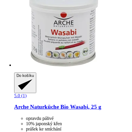
Do košíku
5.0 (1)
Arche Naturküche
Bio Wasabi, 25 g
opravdu pálivé
10% japonský křen
prášek ke smíchání