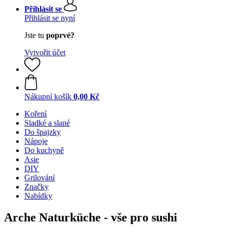
Přihlásit se
Přihlásit se nyní
Jste tu
poprvé?
Vytvořit účet
Nákupní košík
0,00 Kč
Koření
Sladké a slané
Do špajzky
Nápoje
Do kuchyně
Asie
DIY
Grilování
Značky
Nabídky
Arche Naturküche - vše pro sushi