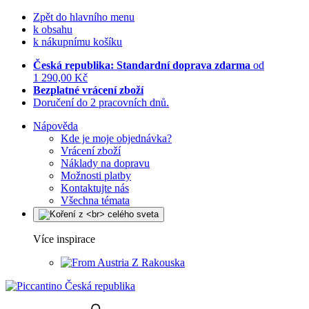
Zpět do hlavního menu
k obsahu
k nákupnímu košíku
Česká republika: Standardní doprava zdarma
od
1 290,00 Kč
Bezplatné vrácení zboží
Doručení do 2 pracovních dnů.
Nápověda
Kde je moje objednávka?
Vrácení zboží
Náklady na dopravu
Možnosti platby
Kontaktujte nás
Všechna témata
Více inspirace
Z Rakouska