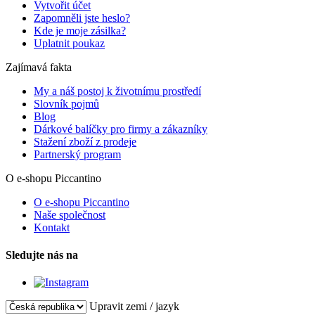
Vytvořit účet
Zapomněli jste heslo?
Kde je moje zásilka?
Uplatnit poukaz
Zajímavá fakta
My a náš postoj k životnímu prostředí
Slovník pojmů
Blog
Dárkové balíčky pro firmy a zákazníky
Stažení zboží z prodeje
Partnerský program
O e-shopu Piccantino
O e-shopu Piccantino
Naše společnost
Kontakt
Sledujte nás na
Upravit zemi / jazyk