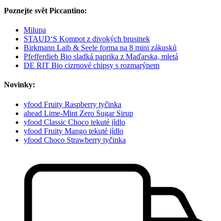
Poznejte svět Piccantino:
Milupa
STAUD‘S Kompot z divokých brusinek
Birkmann Laib & Seele forma na 8 mini zákusků
Pfefferdieb Bio sladká paprika z Maďarska, mletá
DE RIT Bio cizrnové chipsy s rozmarýnem
Novinky:
yfood Fruity Raspberry tyčinka
ahead Lime-Mint Zero Sugar Sirup
yfood Classic Choco tekuté jídlo
yfood Fruity Mango tekuté jídlo
yfood Choco Strawberry tyčinka