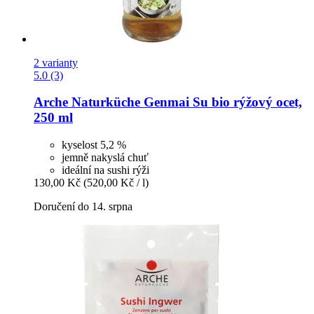
2 varianty
5.0 (3)
Arche Naturküche
Genmai Su bio rýžový ocet,
250 ml
kyselost 5,2 %
jemně nakyslá chuť
ideální na sushi rýži
130,00 Kč
(520,00 Kč / l)
Doručení do 14. srpna