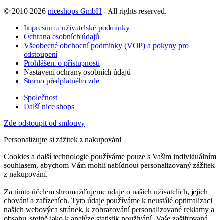
© 2010-2026
niceshops GmbH
- All rights reserved.
Impresum a uživatelské podmínky
Ochrana osobních údajů
Všeobecné obchodní podmínky (VOP) a pokyny pro
odstoupení
Prohlášení o přístupnosti
Nastavení ochrany osobních údajů
Storno předplatného zde
Společnost
Další nice shops
Zde odstoupit od smlouvy
Personalizujte si zážitek z nakupování
Cookies a další technologie používáme pouze s Vaším individuálním
souhlasem, abychom Vám mohli nabídnout personalizovaný zážitek
z nakupování.
Za tímto účelem shromažďujeme údaje o našich uživatelích, jejich
chování a zařízeních. Tyto údaje používáme k neustálé optimalizaci
našich webových stránek, k zobrazování personalizované reklamy a
obsahu, stejně jako k analýze statistik používání. Vaše zašifrovaná