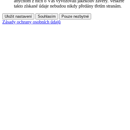
abychom z nich o Vás vyvozovali jakékoliv závěry. Veškeré
takto získané údaje nebudou nikdy předány třetím stranám.
Uložit nastavení
Souhlasím
Pouze nezbytné
Zásady ochrany osobních údajů