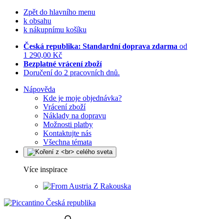
Zpět do hlavního menu
k obsahu
k nákupnímu košíku
Česká republika: Standardní doprava zdarma
od
1 290,00 Kč
Bezplatné vrácení zboží
Doručení do 2 pracovních dnů.
Nápověda
Kde je moje objednávka?
Vrácení zboží
Náklady na dopravu
Možnosti platby
Kontaktujte nás
Všechna témata
Více inspirace
Z Rakouska