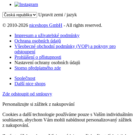
Upravit zemi / jazyk
© 2010-2026
niceshops GmbH
- All rights reserved.
Impresum a uživatelské podmínky
Ochrana osobních údajů
Všeobecné obchodní podmínky (VOP) a pokyny pro
odstoupení
Prohlášení o přístupnosti
Nastavení ochrany osobních údajů
Storno předplatného zde
Společnost
Další nice shops
Zde odstoupit od smlouvy
Personalizujte si zážitek z nakupování
Cookies a další technologie používáme pouze s Vaším individuálním
souhlasem, abychom Vám mohli nabídnout personalizovaný zážitek
z nakupování.