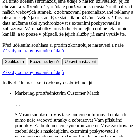
Za tímto účelem shromažďujeme údaje o našich uživatelích, jejich
chování a zařízeních. Tyto údaje používáme k neustálé optimalizaci
našich webových stránek, k zobrazování personalizované reklamy a
obsahu, stejně jako k analýze statistik používání. Vaše zašifrovaná
data můžeme také synchronizovat s externími poskytovateli a
zobrazovat Vám nabídky prostřednictvím jejich online reklamních
kanálů, a to pouze v případě, že jejich služby již sami využíváte.
Před udělením souhlasu si prosím zkontrolujte nastavení a naše
Zásady ochrany osobních údajů
.
Souhlasím
Pouze nezbytné
Upravit nastavení
Zásady ochrany osobních údajů
Individuální nastavení ochrany osobních údajů
Marketing prostřednictvím Customer-Match
S Vaším souhlasem Vás také budeme informovat o akcích
mimo naše webové stránky a zobrazovat Vám příslušné
produkty. Za tímto účelem synchronizujeme Vaše zašifrované
osobní údaje s následujícími externími poskytovateli a
využijeme jejich online reklamní kanály, pokud již jejich