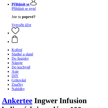
Přihlásit se
Přihlásit se nyní
Jste tu
poprvé?
Vytvořit účet
Koření
Sladké a slané
Do špajzky
Nápoje
Do kuchyně
Asie
DIY
Grilování
Značky
Nabídky
Ankertee
Ingwer Infusion