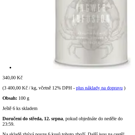
340,00 Kč
(
3 400,00 Kč / kg
, včetně 12% DPH
-
plus náklady na dopravu
)
Obsah:
100 g
Ještě 6 ks skladem
Doručení do středa, 12. srpna
, pokud objednáte do
neděle do
23:59
.
Na skladě zbývá pouze 6 kusů tohoto zboží. Další jsou na cestě!