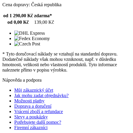
Cena dopravy: Česká republika
od 1 290,00 Kč
zdarma*
od 0,00 Kč
139,00 Kč
* Tyto doručovací náklady se vztahují na standardní dopravu.
Dodatečné náklady však mohou vzniknout, např. v důsledku
hmotnosti, velikosti nebo vlastností produktů. Tyto informace
naleznete přímo v popisu výrobku.
Nápověda a podpora
Můj zákaznický účet
Jak mohu zadat objednávku?
Možnosti platby
Doprava a doručení
Vrácení zboží a refundace
Slevy a poukázky
Potřebujete další pomoc?
Firemní zákazníci