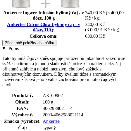
Ankertee Ingwer Infusion bylinný čaj - v
340,00 Kč
(3 400,00
dóze, 100 g
Kč / kg)
Ankertee Citrus Glow bylinný čaj - v
340,00 Kč
dóze, 110 g
(3 090,91 Kč / kg)
Celková cena:
680,00 Kč
Přidat obě položky do košíku
Popis
Tato bylinná čajová směs spojuje přirozenou pikantnost zázvoru se
svěžestí citronu a jemnou sladkostí lékořice. Charakteristický čaj
příjemně zahřeje a nabízí intenzivní chuťový zážitek s
dlouhotrvajícím dozvukem. Díky kvalitní dóze s aromatickým
uzávěrem zůstává jeho kvalita zachována pro mnoho čajových
chvil.
Produkt č.
AK-69902
Obsah:
100 g
EAN:
4062988021114
Výrobce č.
2003-4062988021114
Značka (výrobce):
Ankertee
Čaj:
sypaný