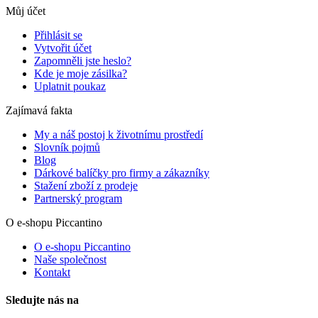
Můj účet
Přihlásit se
Vytvořit účet
Zapomněli jste heslo?
Kde je moje zásilka?
Uplatnit poukaz
Zajímavá fakta
My a náš postoj k životnímu prostředí
Slovník pojmů
Blog
Dárkové balíčky pro firmy a zákazníky
Stažení zboží z prodeje
Partnerský program
O e-shopu Piccantino
O e-shopu Piccantino
Naše společnost
Kontakt
Sledujte nás na