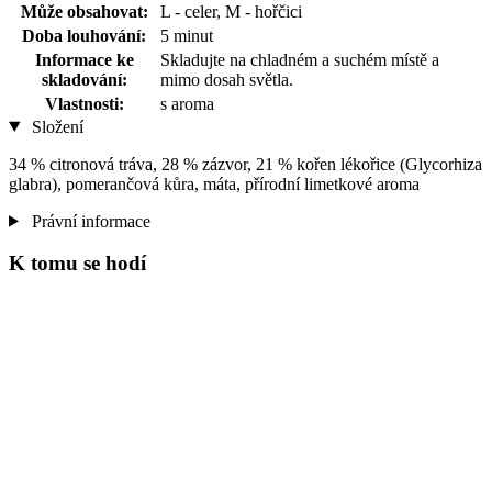
Může obsahovat:
L - celer, M - hořčici
Doba louhování:
5 minut
Informace ke
Skladujte na chladném a suchém místě a
skladování:
mimo dosah světla.
Vlastnosti:
s aroma
Složení
34 % citronová tráva, 28 % zázvor, 21 % kořen lékořice (Glycorhiza
glabra), pomerančová kůra, máta, přírodní limetkové aroma
Právní informace
K tomu se hodí