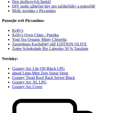
Den skořicových šneků!
DIY sushi: užitečné tipy pro začátečníky a pokročilé
Mošt: novinka v Piccantino
Poznejte svět Piccantino:
Kelly's
Kelly's Oven Chips - Paprika
Yogi Tea Organic Minty Chlorella
Zassenhaus Kuchařský nůž EDITION OLIVE
Zotter Schokolade Bio Labooko 50 % Tanzánie
Novinky:
Gozney Arc Lite Off-Black LPG
ahead Lime-Mint Zero Sugar Sirup
Gozney Tread Roof Rack Server Black
Gozney Arc XL LPG
Gozney Arc Cover