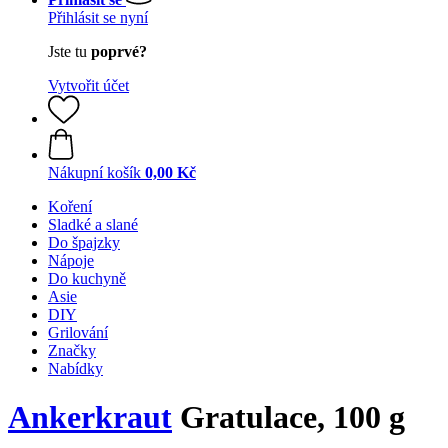
Přihlásit se nyní
Jste tu
poprvé?
Vytvořit účet
Nákupní košík
0,00 Kč
Koření
Sladké a slané
Do špajzky
Nápoje
Do kuchyně
Asie
DIY
Grilování
Značky
Nabídky
Ankerkraut
Gratulace, 100 g