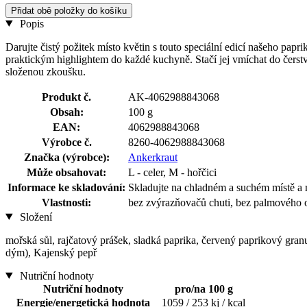
Přidat obě položky do košíku
Popis
Darujte čistý požitek místo květin s touto speciální edicí našeho pap
praktickým highlightem do každé kuchyně. Stačí jej vmíchat do čerstv
složenou zkoušku.
Produkt č.
AK-4062988843068
Obsah:
100 g
EAN:
4062988843068
Výrobce č.
8260-4062988843068
Značka (výrobce):
Ankerkraut
Může obsahovat:
L - celer, M - hořčici
Informace ke skladování:
Skladujte na chladném a suchém místě a 
Vlastnosti:
bez zvýrazňovačů chuti, bez palmového o
Složení
mořská sůl, rajčatový prášek, sladká paprika, červený paprikový granul
dým), Kajenský pepř
Nutriční hodnoty
Nutriční hodnoty
pro/na 100 g
Energie/energetická hodnota
1059 / 253 kj / kcal