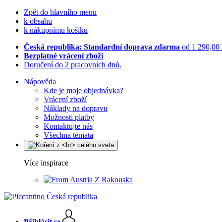
Zpět do hlavního menu
k obsahu
k nákupnímu košíku
Česká republika: Standardní doprava zdarma
od 1 290,00
Bezplatné vrácení zboží
Doručení do 2 pracovních dnů.
Nápověda
Kde je moje objednávka?
Vrácení zboží
Náklady na dopravu
Možnosti platby
Kontaktujte nás
Všechna témata
Více inspirace
Z Rakouska
Přihlásit se