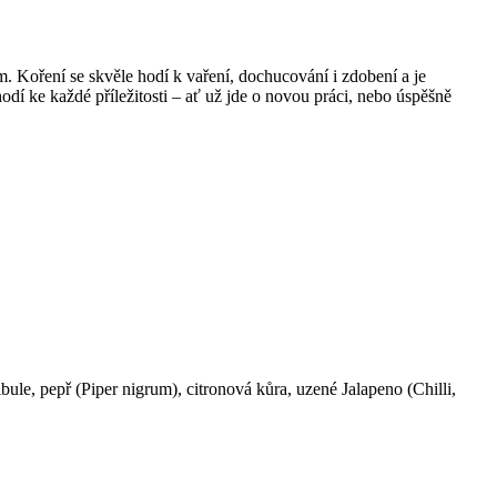
m. Koření se skvěle hodí k vaření, dochucování i zdobení a je
dí ke každé příležitosti – ať už jde o novou práci, nebo úspěšně
ibule, pepř (Piper nigrum), citronová kůra, uzené Jalapeno (Chilli,