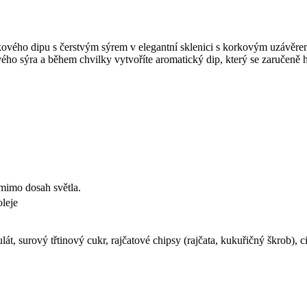
rikového dipu s čerstvým sýrem v elegantní sklenici s korkovým uzávěre
ého sýra a během chvilky vytvoříte aromatický dip, který se zaručeně ho
mimo dosah světla.
leje
át, surový třtinový cukr, rajčatové chipsy (rajčata, kukuřičný škrob), c