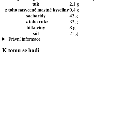
tuk
2,1 g
z toho nasycené mastné kyseliny
0,4 g
sacharidy
43 g
z toho cukr
33 g
bílkoviny
8 g
sůl
21 g
Právní informace
K tomu se hodí