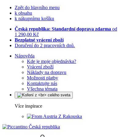
Zpět do hlavního menu
k obsahu
k nákupnímu košíku
Česká republika: Standardní doprava zdarma
od
1 290,00 Kč
Bezplatné vrácení zboží
Doručení do 2 pracovních dnů.
Nápověda
Kde je moje objednávka?
Vrácení zboží
Náklady na dopravu
Možnosti platby
Kontaktujte nás
Všechna témata
Více inspirace
Z Rakouska