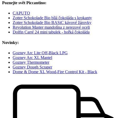
Poznejte svět Piccantino:
CAPUTO
Zotter Schokolade Bio bílá čokoláda s krokanty
Zotter Schokolade Bio BASiC kávové žárovky
Revolution Master mandolína z nerezové oceli
Dolfin Carré 24 mini tabulek - hořká čokoláda
Novinky:
Gozney Arc Lite Off-Black LPG
Gozney Arc XL Mantel
Gozney Thermometer
Gozney Dough Scraper
Dome & Dome XL Wood-Fire Control Kit - Black