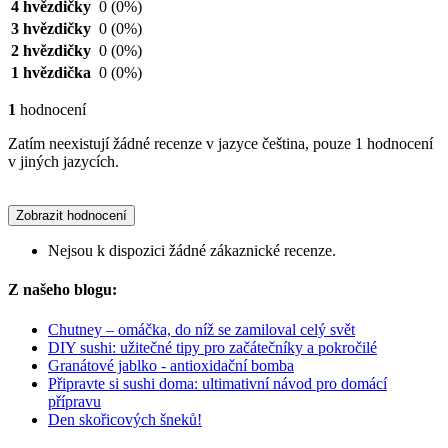
4 hvězdičky
0
(0%)
3 hvězdičky
0
(0%)
2 hvězdičky
0
(0%)
1 hvězdička
0
(0%)
1
hodnocení
Zatím neexistují žádné recenze v jazyce čeština, pouze 1 hodnocení
v jiných jazycích.
Zobrazit hodnocení
Nejsou k dispozici žádné zákaznické recenze.
Z našeho blogu:
Chutney – omáčka, do níž se zamiloval celý svět
DIY sushi: užitečné tipy pro začátečníky a pokročilé
Granátové jablko - antioxidační bomba
Připravte si sushi doma: ultimativní návod pro domácí
přípravu
Den skořicových šneků!