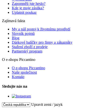
Zapomněli jste heslo?
Kde je moje zásilka?
Uplatnit poukaz
Zajímavá fakta
My a náš postoj k životnímu prostředí
Slovník pojmů
Blog
Dárkové balíčky pro firmy a zákazníky
Stažení zboží z prodeje
Partnerský program
O e-shopu Piccantino
O e-shopu Piccantino
Naše společnost
Kontakt
Sledujte nás na
Upravit zemi / jazyk