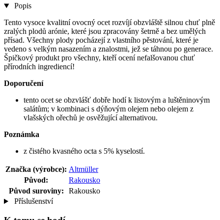
Popis
Tento vysoce kvalitní ovocný ocet rozvíjí obzvláště silnou chuť plně
zralých plodů arónie, které jsou zpracovány šetrně a bez umělých
přísad. Všechny plody pocházejí z vlastního pěstování, které je
vedeno s velkým nasazením a znalostmi, jež se táhnou po generace.
Špičkový produkt pro všechny, kteří ocení nefalšovanou chuť
přírodních ingrediencí!
Doporučení
tento ocet se obzvlášť dobře hodí k listovým a luštěninovým
salátům; v kombinaci s dýňovým olejem nebo olejem z
vlašských ořechů je osvěžující alternativou.
Poznámka
z čistého kvasného octa s 5% kyselostí.
Značka (výrobce):
Altmüller
Původ:
Rakousko
Původ suroviny:
Rakousko
Příslušenství