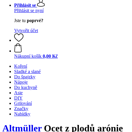
Přihlásit se
Přihlásit se nyní
Jste tu
poprvé?
Vytvořit účet
Nákupní košík
0,00 Kč
Koření
Sladké a slané
Do špajzky
Nápoje
Do kuchyně
Asie
DIY
Grilování
Značky
Nabídky
Altmüller
Ocet z plodů arónie