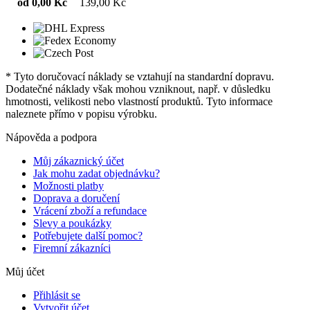
od 0,00 Kč
139,00 Kč
* Tyto doručovací náklady se vztahují na standardní dopravu.
Dodatečné náklady však mohou vzniknout, např. v důsledku
hmotnosti, velikosti nebo vlastností produktů. Tyto informace
naleznete přímo v popisu výrobku.
Nápověda a podpora
Můj zákaznický účet
Jak mohu zadat objednávku?
Možnosti platby
Doprava a doručení
Vrácení zboží a refundace
Slevy a poukázky
Potřebujete další pomoc?
Firemní zákazníci
Můj účet
Přihlásit se
Vytvořit účet