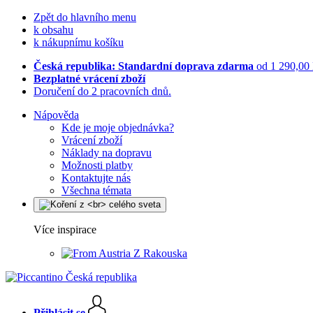
Zpět do hlavního menu
k obsahu
k nákupnímu košíku
Česká republika: Standardní doprava zdarma
od 1 290,00
Bezplatné vrácení zboží
Doručení do 2 pracovních dnů.
Nápověda
Kde je moje objednávka?
Vrácení zboží
Náklady na dopravu
Možnosti platby
Kontaktujte nás
Všechna témata
Více inspirace
Z Rakouska
Přihlásit se