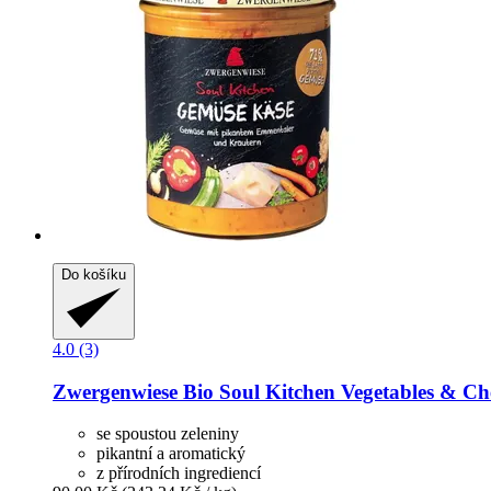
Do košíku
4.0 (3)
Zwergenwiese
Bio Soul Kitchen Vegetables & Che
se spoustou zeleniny
pikantní a aromatický
z přírodních ingrediencí