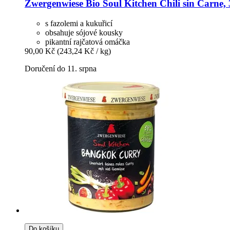
Zwergenwiese
Bio Soul Kitchen Chili sin Carne, 
s fazolemi a kukuřicí
obsahuje sójové kousky
pikantní rajčatová omáčka
90,00 Kč
(243,24 Kč / kg)
Doručení do 11. srpna
Do košíku