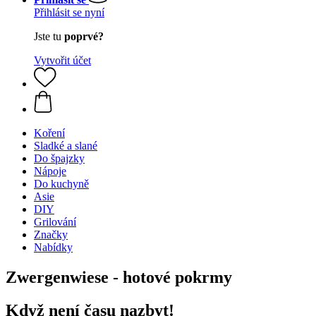
Přihlásit se nyní
Jste tu
poprvé?
Vytvořit účet
Koření
Sladké a slané
Do špajzky
Nápoje
Do kuchyně
Asie
DIY
Grilování
Značky
Nabídky
Zwergenwiese - hotové pokrmy
Když není času nazbyt!