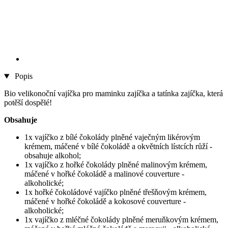
Popis
Bio velikonoční vajíčka pro maminku zajíčka a tatínka zajíčka, která
potěší dospělé!
Obsahuje
1x vajíčko z bílé čokolády plněné vaječným likérovým
krémem, máčené v bílé čokoládě a okvětních lístcích růží -
obsahuje alkohol;
1x vajíčko z hořké čokolády plněné malinovým krémem,
máčené v hořké čokoládě a malinové couverture -
alkoholické;
1x hořké čokoládové vajíčko plněné třešňovým krémem,
máčené v hořké čokoládě a kokosové couverture -
alkoholické;
1x vajíčko z mléčné čokolády plněné meruňkovým krémem,