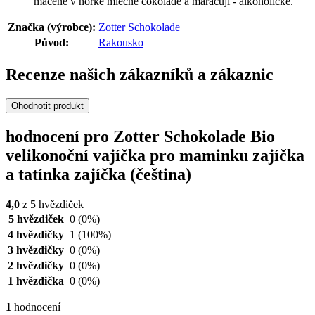
máčené v hořké mléčné čokoládě a maracuji - alkoholické.
Značka (výrobce):
Zotter Schokolade
Původ:
Rakousko
Recenze našich zákazníků a zákaznic
Ohodnotit produkt
hodnocení pro Zotter Schokolade Bio
velikonoční vajíčka pro maminku zajíčka
a tatínka zajíčka (čeština)
4,0
z 5 hvězdiček
5 hvězdiček
0
(0%)
4 hvězdičky
1
(100%)
3 hvězdičky
0
(0%)
2 hvězdičky
0
(0%)
1 hvězdička
0
(0%)
1
hodnocení