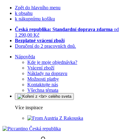
Zpět do hlavního menu
k obsahu
k nákupnímu košíku
Česká republika: Standardní doprava zdarma
od
1 290,00 Kč
Bezplatné vrácení zboží
Doručení do 2 pracovních dnů.
Nápověda
Kde je moje objednávka?
Vrácení zboží
Náklady na dopravu
Možnosti platby
Kontaktujte nás
Všechna témata
Více inspirace
Z Rakouska