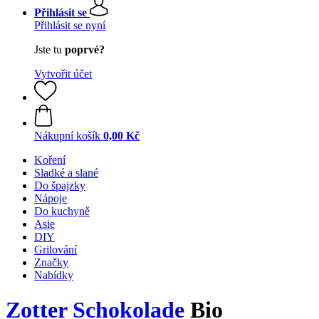
Přihlásit se
Přihlásit se nyní
Jste tu
poprvé?
Vytvořit účet
Nákupní košík
0,00 Kč
Koření
Sladké a slané
Do špajzky
Nápoje
Do kuchyně
Asie
DIY
Grilování
Značky
Nabídky
Zotter Schokolade
Bio