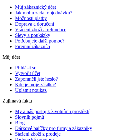
Můj zákaznický účet
Jak mohu zadat objednávku?
Možnosti platby
Doprava a doručení
Vrácení zboží a refundace
Slevy a poukázky
Potřebujete další pomoc?
Firemní zákazníci
Můj účet
Přihlásit se
Vytvořit účet
Zapomněli jste heslo?
Kde je moje zásilka?
Uplatnit poukaz
Zajímavá fakta
My a náš postoj k životnímu prostředí
Slovník pojmů
Blog
Dárkové balíčky pro firmy a zákazníky
Stažení zboží z prodeje
Partnerský program