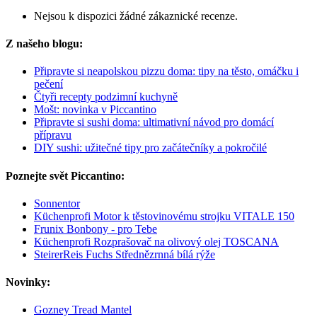
Nejsou k dispozici žádné zákaznické recenze.
Z našeho blogu:
Připravte si neapolskou pizzu doma: tipy na těsto, omáčku i
pečení
Čtyři recepty podzimní kuchyně
Mošt: novinka v Piccantino
Připravte si sushi doma: ultimativní návod pro domácí
přípravu
DIY sushi: užitečné tipy pro začátečníky a pokročilé
Poznejte svět Piccantino:
Sonnentor
Küchenprofi Motor k těstovinovému strojku VITALE 150
Frunix Bonbony - pro Tebe
Küchenprofi Rozprašovač na olivový olej TOSCANA
SteirerReis Fuchs Střednězrnná bílá rýže
Novinky:
Gozney Tread Mantel