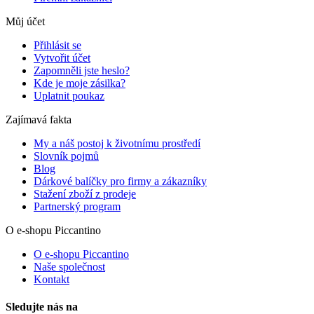
Můj účet
Přihlásit se
Vytvořit účet
Zapomněli jste heslo?
Kde je moje zásilka?
Uplatnit poukaz
Zajímavá fakta
My a náš postoj k životnímu prostředí
Slovník pojmů
Blog
Dárkové balíčky pro firmy a zákazníky
Stažení zboží z prodeje
Partnerský program
O e-shopu Piccantino
O e-shopu Piccantino
Naše společnost
Kontakt
Sledujte nás na