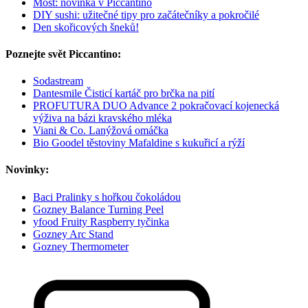
Mošt: novinka v Piccantino
DIY sushi: užitečné tipy pro začátečníky a pokročilé
Den skořicových šneků!
Poznejte svět Piccantino:
Sodastream
Dantesmile Čisticí kartáč pro brčka na pití
PROFUTURA DUO Advance 2 pokračovací kojenecká
výživa na bázi kravského mléka
Viani & Co. Lanýžová omáčka
Bio Goodel těstoviny Mafaldine s kukuřicí a rýží
Novinky:
Baci Pralinky s hořkou čokoládou
Gozney Balance Turning Peel
yfood Fruity Raspberry tyčinka
Gozney Arc Stand
Gozney Thermometer