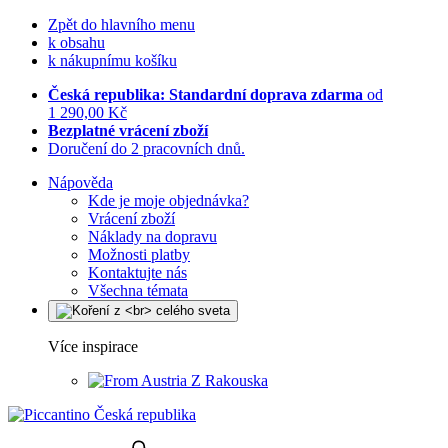
Zpět do hlavního menu
k obsahu
k nákupnímu košíku
Česká republika: Standardní doprava zdarma
od
1 290,00 Kč
Bezplatné vrácení zboží
Doručení do 2 pracovních dnů.
Nápověda
Kde je moje objednávka?
Vrácení zboží
Náklady na dopravu
Možnosti platby
Kontaktujte nás
Všechna témata
Více inspirace
Z Rakouska