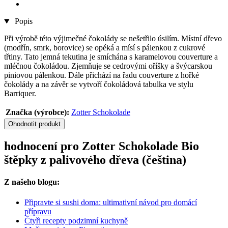
Popis
Při výrobě této výjimečné čokolády se nešetřilo úsilím. Místní dřevo
(modřín, smrk, borovice) se opéká a mísí s pálenkou z cukrové
třtiny. Tato jemná tekutina je smíchána s karamelovou couverture a
mléčnou čokoládou. Zjemňuje se cedrovými oříšky a švýcarskou
piniovou pálenkou. Dále přichází na řadu couverture z hořké
čokolády a na závěr se vytvoří čokoládová tabulka ve stylu
Barriquer.
Značka (výrobce):
Zotter Schokolade
Ohodnotit produkt
hodnocení pro Zotter Schokolade Bio
štěpky z palivového dřeva (čeština)
Z našeho blogu:
Připravte si sushi doma: ultimativní návod pro domácí
přípravu
Čtyři recepty podzimní kuchyně