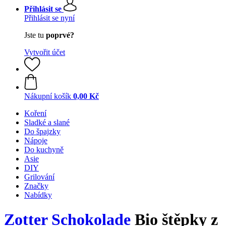
Přihlásit se
Přihlásit se nyní
Jste tu
poprvé?
Vytvořit účet
Nákupní košík
0,00 Kč
Koření
Sladké a slané
Do špajzky
Nápoje
Do kuchyně
Asie
DIY
Grilování
Značky
Nabídky
Zotter Schokolade
Bio štěpky z