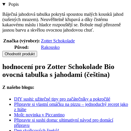
Popis
Báječná jahodová tabulka pokrytá spoustou malých kousků jahod
(sušených mrazem). Neuvěřitelně křupavá a díky čistému
kakaovému máslu i hladce rozpouštějí se. Bobule mají přirozeně
jasnou barvu a skvělou ovocnou jahodovou chuť.
Značka (výrobce):
Zotter Schokolade
Původ:
Rakousko
Ohodnotit produkt
hodnocení pro Zotter Schokolade Bio
ovocná tabulka s jahodami (čeština)
Z našeho blogu:
DIY sushi: užitečné tipy pro začátečníky a pokročilé
Připravte si vlastní omáčku na pizzu – jednoduchý recept jako
z Itálie
Mošt: novinka v Piccantino
Připravte si sushi doma: ultimativní návod pro domácí
přípravu
Den skořicových šneků!