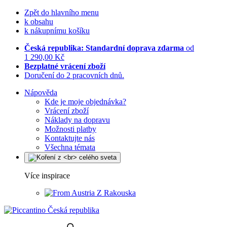
Zpět do hlavního menu
k obsahu
k nákupnímu košíku
Česká republika: Standardní doprava zdarma
od
1 290,00 Kč
Bezplatné vrácení zboží
Doručení do 2 pracovních dnů.
Nápověda
Kde je moje objednávka?
Vrácení zboží
Náklady na dopravu
Možnosti platby
Kontaktujte nás
Všechna témata
Více inspirace
Z Rakouska