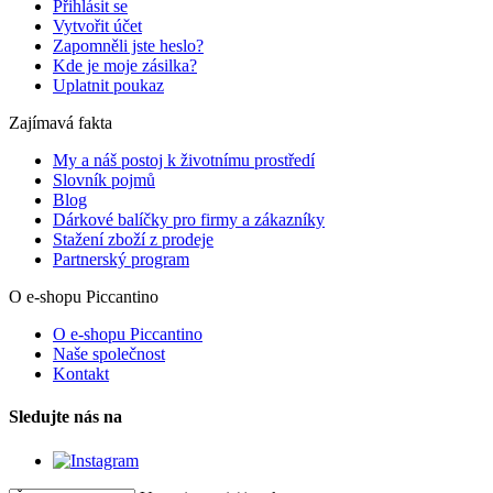
Přihlásit se
Vytvořit účet
Zapomněli jste heslo?
Kde je moje zásilka?
Uplatnit poukaz
Zajímavá fakta
My a náš postoj k životnímu prostředí
Slovník pojmů
Blog
Dárkové balíčky pro firmy a zákazníky
Stažení zboží z prodeje
Partnerský program
O e-shopu Piccantino
O e-shopu Piccantino
Naše společnost
Kontakt
Sledujte nás na