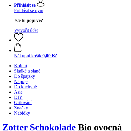
Přihlásit se
Přihlásit se nyní
Jste tu
poprvé?
Vytvořit účet
Nákupní košík
0,00 Kč
Koření
Sladké a slané
Do špajzky
Nápoje
Do kuchyně
Asie
DIY
Grilování
Značky
Nabídky
Zotter Schokolade
Bio ovocná