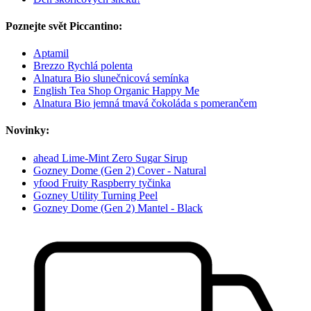
Poznejte svět Piccantino:
Aptamil
Brezzo Rychlá polenta
Alnatura Bio slunečnicová semínka
English Tea Shop Organic Happy Me
Alnatura Bio jemná tmavá čokoláda s pomerančem
Novinky:
ahead Lime-Mint Zero Sugar Sirup
Gozney Dome (Gen 2) Cover - Natural
yfood Fruity Raspberry tyčinka
Gozney Utility Turning Peel
Gozney Dome (Gen 2) Mantel - Black