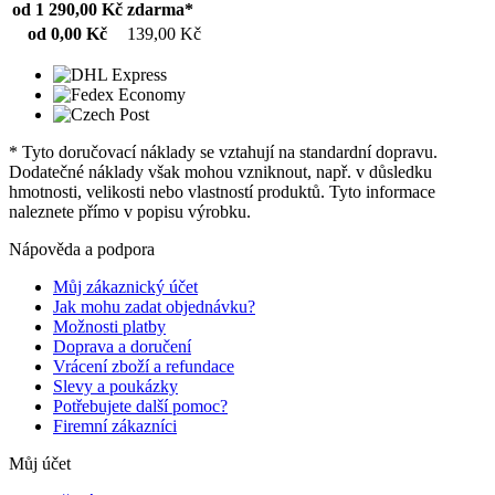
od 1 290,00 Kč
zdarma*
od 0,00 Kč
139,00 Kč
* Tyto doručovací náklady se vztahují na standardní dopravu.
Dodatečné náklady však mohou vzniknout, např. v důsledku
hmotnosti, velikosti nebo vlastností produktů. Tyto informace
naleznete přímo v popisu výrobku.
Nápověda a podpora
Můj zákaznický účet
Jak mohu zadat objednávku?
Možnosti platby
Doprava a doručení
Vrácení zboží a refundace
Slevy a poukázky
Potřebujete další pomoc?
Firemní zákazníci
Můj účet