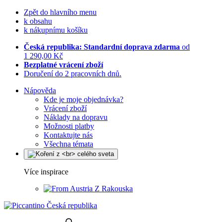
Zpět do hlavního menu
k obsahu
k nákupnímu košíku
Česká republika: Standardní doprava zdarma
od
1 290,00 Kč
Bezplatné vrácení zboží
Doručení do 2 pracovních dnů.
Nápověda
Kde je moje objednávka?
Vrácení zboží
Náklady na dopravu
Možnosti platby
Kontaktujte nás
Všechna témata
Více inspirace
Z Rakouska