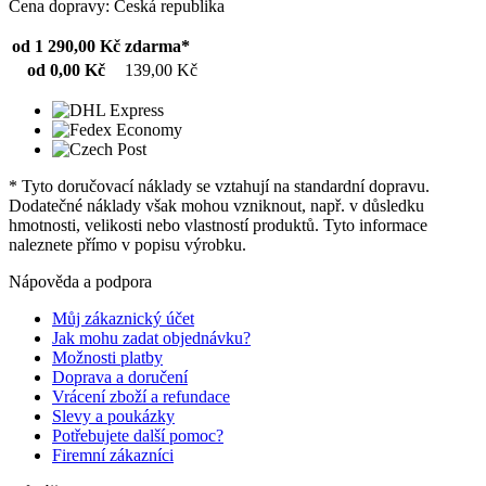
Cena dopravy: Česká republika
od 1 290,00 Kč
zdarma*
od 0,00 Kč
139,00 Kč
* Tyto doručovací náklady se vztahují na standardní dopravu.
Dodatečné náklady však mohou vzniknout, např. v důsledku
hmotnosti, velikosti nebo vlastností produktů. Tyto informace
naleznete přímo v popisu výrobku.
Nápověda a podpora
Můj zákaznický účet
Jak mohu zadat objednávku?
Možnosti platby
Doprava a doručení
Vrácení zboží a refundace
Slevy a poukázky
Potřebujete další pomoc?
Firemní zákazníci