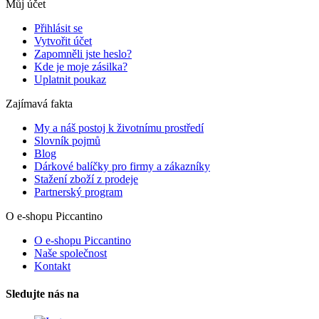
Můj účet
Přihlásit se
Vytvořit účet
Zapomněli jste heslo?
Kde je moje zásilka?
Uplatnit poukaz
Zajímavá fakta
My a náš postoj k životnímu prostředí
Slovník pojmů
Blog
Dárkové balíčky pro firmy a zákazníky
Stažení zboží z prodeje
Partnerský program
O e-shopu Piccantino
O e-shopu Piccantino
Naše společnost
Kontakt
Sledujte nás na