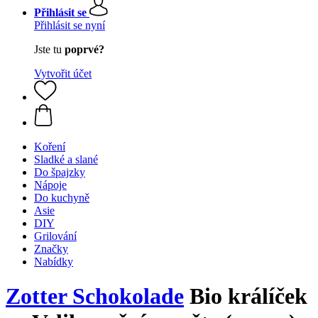
Přihlásit se
Přihlásit se nyní
Jste tu
poprvé?
Vytvořit účet
Koření
Sladké a slané
Do špajzky
Nápoje
Do kuchyně
Asie
DIY
Grilování
Značky
Nabídky
Zotter Schokolade
Bio králíček