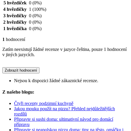
5 hvězdiček
0
(0%)
4 hvězdičky
1
(100%)
3 hvězdičky
0
(0%)
2 hvězdičky
0
(0%)
1 hvězdička
0
(0%)
1
hodnocení
Zatím neexistují žádné recenze v jazyce čeština, pouze 1 hodnocení
v jiných jazycích.
Zobrazit hodnocení
Nejsou k dispozici žádné zákaznické recenze.
Z našeho blogu:
Čtyři recepty podzimní kuchyně
Jakou mouku použít na pizzu? Přehled nejdůležitějších
rozdílů
Připravte si sushi doma: ultimativní návod pro domácí
přípravu
Připravte si neapolskou pizzu doma: tipy na těsto, omáčku i