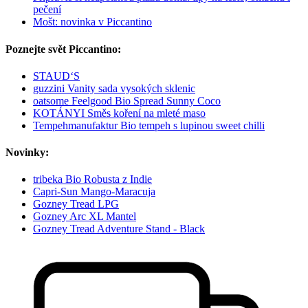
pečení
Mošt: novinka v Piccantino
Poznejte svět Piccantino:
STAUD‘S
guzzini Vanity sada vysokých sklenic
oatsome Feelgood Bio Spread Sunny Coco
KOTÁNYI Směs koření na mleté maso
Tempehmanufaktur Bio tempeh s lupinou sweet chilli
Novinky:
tribeka Bio Robusta z Indie
Capri-Sun Mango-Maracuja
Gozney Tread LPG
Gozney Arc XL Mantel
Gozney Tread Adventure Stand - Black