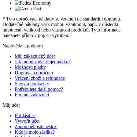
* Tyto doručovací náklady se vztahují na standardní dopravu.
Dodatečné náklady však mohou vzniknout, např. v důsledku
hmotnosti, velikosti nebo vlastností produktů. Tyto informace
naleznete přímo v popisu výrobku.
Nápověda a podpora
Můj zákaznický účet
Jak mohu zadat objednávku?
Možnosti platby
Doprava a doručení
Vrácení zboží a refundace
Slevy a poukázky
Potřebujete další pomoc?
Firemní zákazníci
Můj účet
Přihlásit se
Vytvořit účet
Zapomněli jste heslo?
Kde je moje zásilka?