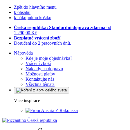
Zpět do hlavního menu
k obsahu
k nákupnímu košíku
Česká republika: Standardní doprava zdarma
od
1 290,00 Kč
Bezplatné vrácení zboží
Doručení do 2 pracovních dnů.
Nápověda
Kde je moje objednávka?
Vrácení zboží
Náklady na dopravu
Možnosti platby
Kontaktujte nás
Všechna témata
Více inspirace
Z Rakouska