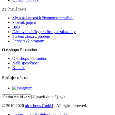
Uplatnit poukaz
Zajímavá fakta
My a náš postoj k životnímu prostředí
Slovník pojmů
Blog
Dárkové balíčky pro firmy a zákazníky
Stažení zboží z prodeje
Partnerský program
O e-shopu Piccantino
O e-shopu Piccantino
Naše společnost
Kontakt
Sledujte nás na
Upravit zemi / jazyk
© 2010-2026
niceshops GmbH
- All rights reserved.
Impresum a uživatelské podmínky