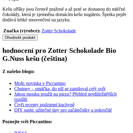
Kešu oříšky jsou čerstvě pražené a až poté se dostanou do mléčné
čokolády, která je zjemněna domácím kešu nugátem. Špetka pepře
dodává lehké mravenčení na jazyku.
Značka (výrobce):
Zotter Schokolade
Ohodnotit produkt
hodnocení pro Zotter Schokolade Bio
G.Nuss kešu (čeština)
Z našeho blogu:
Mošt: novinka v Piccantino
Chutney – omáčka, do níž se zamiloval celý svět
Jakou mouku použít na pizzu? Přehled nejdůležitějších
rozdílů
Čtyři recepty podzimní kuchyně
DIY sushi: užitečné tipy pro začátečníky a pokročilé
Poznejte svět Piccantino: