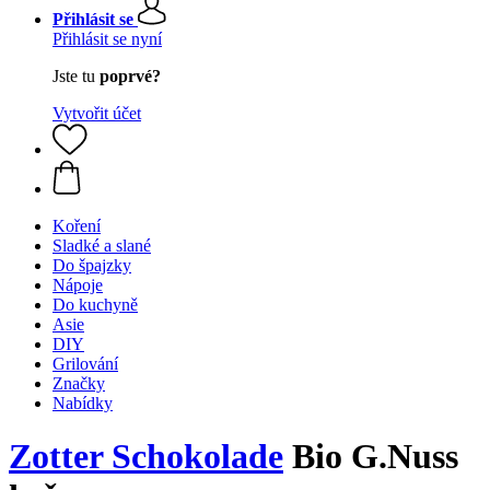
Přihlásit se
Přihlásit se nyní
Jste tu
poprvé?
Vytvořit účet
Koření
Sladké a slané
Do špajzky
Nápoje
Do kuchyně
Asie
DIY
Grilování
Značky
Nabídky
Zotter Schokolade
Bio G.Nuss