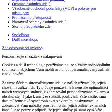
Ochrana osobních údajů
Všeobecné obchodní podmínky (VOP) a pokyny pro
odstoupení
Prohlášení o přístupnosti
Nastavení ochrany osobních údajů
Storno předplatného zde
Společnost
Další nice shops
Zde odstoupit od smlouvy
Personalizujte si zážitek z nakupování
Cookies a další technologie používáme pouze s Vaším individuálním
souhlasem, abychom Vám mohli nabídnout personalizovaný zážitek
z nakupování.
Za tímto účelem shromažďujeme údaje o našich uživatelích, jejich
chování a zařízeních. Tyto údaje používáme k neustálé optimalizaci
našich webových stránek, k zobrazování personalizované reklamy a
obsahu, stejně jako k analýze statistik používání. Vaše zašifrovaná
data můžeme také synchronizovat s externími poskytovateli a
zobrazovat Vám nabídky prostřednictvím jejich online reklamních
kanálů, a to pouze v případě, že jejich služby již sami využíváte.