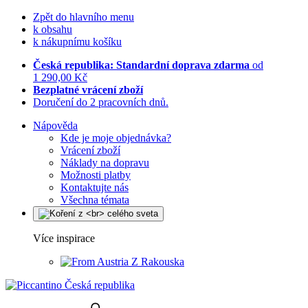
Zpět do hlavního menu
k obsahu
k nákupnímu košíku
Česká republika: Standardní doprava zdarma
od
1 290,00 Kč
Bezplatné vrácení zboží
Doručení do 2 pracovních dnů.
Nápověda
Kde je moje objednávka?
Vrácení zboží
Náklady na dopravu
Možnosti platby
Kontaktujte nás
Všechna témata
Více inspirace
Z Rakouska