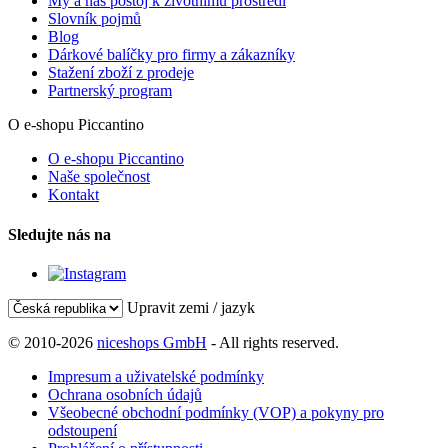
My a náš postoj k životnímu prostředí
Slovník pojmů
Blog
Dárkové balíčky pro firmy a zákazníky
Stažení zboží z prodeje
Partnerský program
O e-shopu Piccantino
O e-shopu Piccantino
Naše společnost
Kontakt
Sledujte nás na
Upravit zemi / jazyk
© 2010-2026
niceshops GmbH
- All rights reserved.
Impresum a uživatelské podmínky
Ochrana osobních údajů
Všeobecné obchodní podmínky (VOP) a pokyny pro
odstoupení