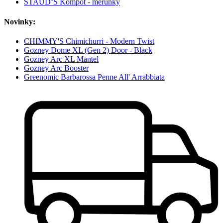
STAUD‘S Kompot - meruňky
Novinky:
CHIMMY'S Chimichurri - Modern Twist
Gozney Dome XL (Gen 2) Door - Black
Gozney Arc XL Mantel
Gozney Arc Booster
Greenomic Barbarossa Penne All' Arrabbiata