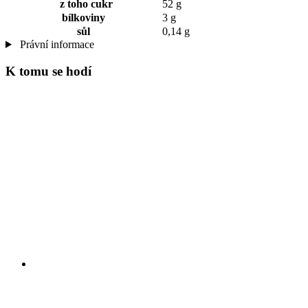
z toho cukr
52 g
bílkoviny
3 g
sůl
0,14 g
Právní informace
K tomu se hodí