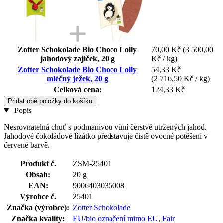
Zotter Schokolade Bio Choco Lolly
70,00 Kč
(3 500,00
jahodový zajíček, 20 g
Kč / kg)
Zotter Schokolade Bio Choco Lolly
54,33 Kč
mléčný ježek, 20 g
(2 716,50 Kč / kg)
Celková cena:
124,33 Kč
Přidat obě položky do košíku
Popis
Nesrovnatelná chuť s podmanivou vůní čerstvě utržených jahod.
Jahodové čokoládové lízátko představuje čistě ovocné potěšení v
červené barvě.
Produkt č.
ZSM-25401
Obsah:
20 g
EAN:
9006403035008
Výrobce č.
25401
Značka (výrobce):
Zotter Schokolade
Značka kvality:
EU/bio označení mimo EU
,
Fair