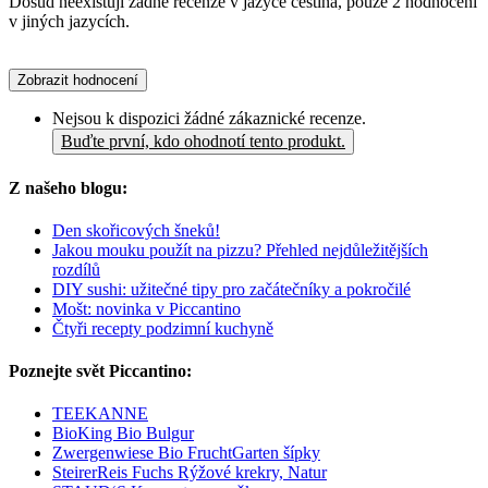
Dosud neexistují žádné recenze v jazyce čeština, pouze 2 hodnocení
v jiných jazycích.
Zobrazit hodnocení
Nejsou k dispozici žádné zákaznické recenze.
Buďte první, kdo ohodnotí tento produkt.
Z našeho blogu:
Den skořicových šneků!
Jakou mouku použít na pizzu? Přehled nejdůležitějších
rozdílů
DIY sushi: užitečné tipy pro začátečníky a pokročilé
Mošt: novinka v Piccantino
Čtyři recepty podzimní kuchyně
Poznejte svět Piccantino:
TEEKANNE
BioKing Bio Bulgur
Zwergenwiese Bio FruchtGarten šípky
SteirerReis Fuchs Rýžové krekry, Natur