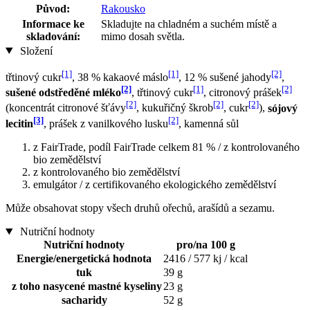
Původ:
Rakousko
Informace ke
Skladujte na chladném a suchém místě a
skladování:
mimo dosah světla.
Složení
[1]
[1]
[2]
třtinový cukr
, 38 % kakaové máslo
, 12 % sušené jahody
,
[2]
[1]
[2]
sušené odstředěné mléko
, třtinový cukr
, citronový prášek
[2]
[2]
[2]
(koncentrát citronové šťávy
, kukuřičný škrob
, cukr
),
sójový
[3]
[2]
lecitin
, prášek z vanilkového lusku
, kamenná sůl
z FairTrade, podíl FairTrade celkem 81 % / z kontrolovaného
bio zemědělství
z kontrolovaného bio zemědělství
emulgátor / z certifikovaného ekologického zemědělství
Může obsahovat stopy všech druhů ořechů, arašídů a sezamu.
Nutriční hodnoty
Nutriční hodnoty
pro/na 100 g
Energie/energetická hodnota
2416 / 577 kj / kcal
tuk
39 g
z toho nasycené mastné kyseliny
23 g
sacharidy
52 g