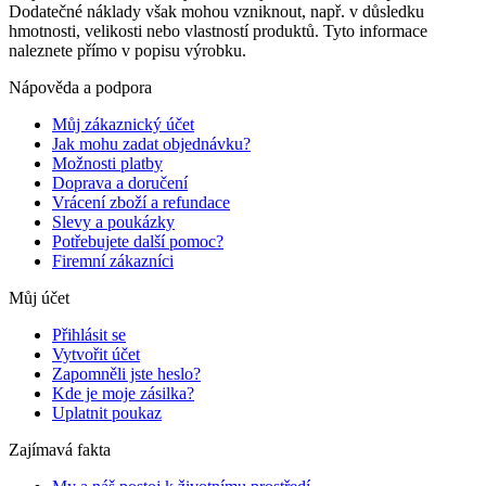
Dodatečné náklady však mohou vzniknout, např. v důsledku
hmotnosti, velikosti nebo vlastností produktů. Tyto informace
naleznete přímo v popisu výrobku.
Nápověda a podpora
Můj zákaznický účet
Jak mohu zadat objednávku?
Možnosti platby
Doprava a doručení
Vrácení zboží a refundace
Slevy a poukázky
Potřebujete další pomoc?
Firemní zákazníci
Můj účet
Přihlásit se
Vytvořit účet
Zapomněli jste heslo?
Kde je moje zásilka?
Uplatnit poukaz
Zajímavá fakta