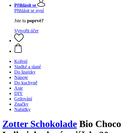
Přihlásit se
Přihlásit se nyní
Jste tu
poprvé?
Vytvořit účet
Koření
Sladké a slané
Do špajzky
Nápoje
Do kuchyně
Asie
DIY
Grilování
Značky
Nabídky
Zotter Schokolade
Bio Choco