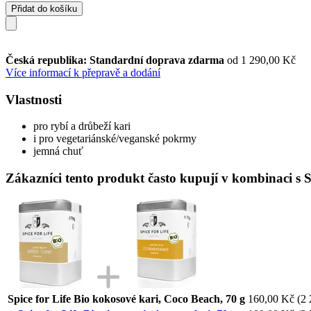
Přidat do košíku
Česká republika: Standardní doprava zdarma
od 1 290,00 Kč
Více informací k přepravě a dodání
Vlastnosti
pro rybí a drůbeží kari
i pro vegetariánské/veganské pokrmy
jemná chuť
Zákazníci tento produkt často kupují v kombinaci s Sp
Spice for Life Bio kokosové kari, Coco Beach, 70 g
160,00 Kč
(2 