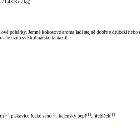
571,43 Kč / kg)
ťové pohárky. Jemné kokosové aroma ladí stejně dobře s drůbeží nebo
usťte uzdu své kulinářské fantazii!
[1]
[1]
[1]
[1]
om
, pískavice řecké seno
, kajenský pepř
, hřebíček