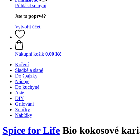
Přihlásit se nyní
Jste tu
poprvé?
Vytvořit účet
Nákupní košík
0,00 Kč
Koření
Sladké a slané
Do špajzky
Nápoje
Do kuchyně
Asie
DIY
Grilování
Značky
Nabídky
Spice for Life
Bio kokosové kari