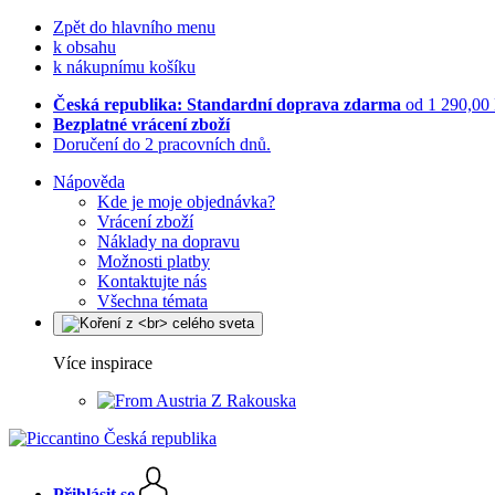
Zpět do hlavního menu
k obsahu
k nákupnímu košíku
Česká republika: Standardní doprava zdarma
od 1 290,00
Bezplatné vrácení zboží
Doručení do 2 pracovních dnů.
Nápověda
Kde je moje objednávka?
Vrácení zboží
Náklady na dopravu
Možnosti platby
Kontaktujte nás
Všechna témata
Více inspirace
Z Rakouska
Přihlásit se