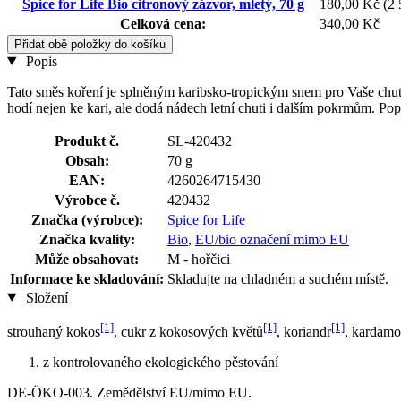
Spice for Life Bio citronový zázvor, mletý, 70 g
180,00 Kč
(2 
Celková cena:
340,00 Kč
Přidat obě položky do košíku
Popis
Tato směs koření je splněným karibsko-tropickým snem pro Vaše chu
hodí nejen ke kari, ale dodá nádech letní chuti i dalším pokrmům. Pop
Produkt č.
SL-420432
Obsah:
70 g
EAN:
4260264715430
Výrobce č.
420432
Značka (výrobce):
Spice for Life
Značka kvality:
Bio
,
EU/bio označení mimo EU
Může obsahovat:
M - hořčici
Informace ke skladování:
Skladujte na chladném a suchém místě.
Složení
[1]
[1]
[1]
strouhaný kokos
, cukr z kokosových květů
, koriandr
, kardam
z kontrolovaného ekologického pěstování
DE-ÖKO-003. Zemědělství EU/mimo EU.