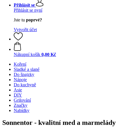
Přihlásit se
Přihlásit se nyní
Jste tu
poprvé?
Vytvořit účet
Nákupní košík
0,00 Kč
Koření
Sladké a slané
Do špajzky
Nápoje
Do kuchyně
Asie
DIY
Grilování
Značky
Nabídky
Sonnentor - kvalitní med a marmelády