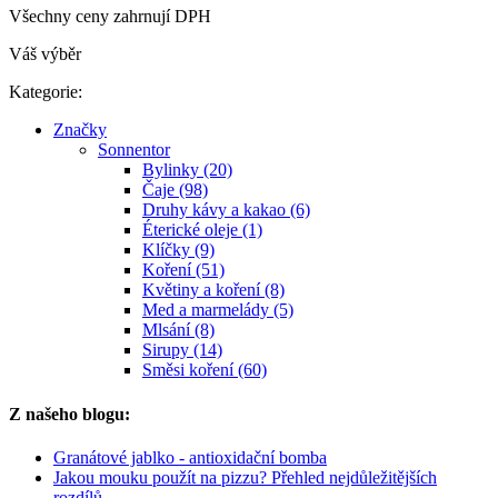
Všechny ceny zahrnují DPH
Váš výběr
Kategorie:
Značky
Sonnentor
Bylinky (20)
Čaje (98)
Druhy kávy a kakao (6)
Éterické oleje (1)
Klíčky (9)
Koření (51)
Květiny a koření (8)
Med a marmelády (5)
Mlsání (8)
Sirupy (14)
Směsi koření (60)
Z našeho blogu:
Granátové jablko - antioxidační bomba
Jakou mouku použít na pizzu? Přehled nejdůležitějších
rozdílů