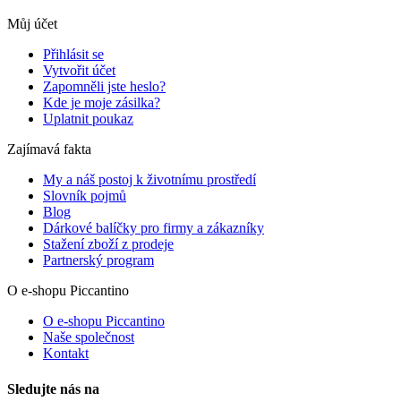
Můj účet
Přihlásit se
Vytvořit účet
Zapomněli jste heslo?
Kde je moje zásilka?
Uplatnit poukaz
Zajímavá fakta
My a náš postoj k životnímu prostředí
Slovník pojmů
Blog
Dárkové balíčky pro firmy a zákazníky
Stažení zboží z prodeje
Partnerský program
O e-shopu Piccantino
O e-shopu Piccantino
Naše společnost
Kontakt
Sledujte nás na