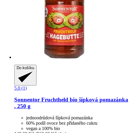
Do košíku
5.0 (1)
Sonnentor
Fruchtheld bio šípková pomazánka
, 250 g
jednoodrůdová šípková pomazánka
60% podíl ovoce bez přidaného cukru
vegan a 100% bio