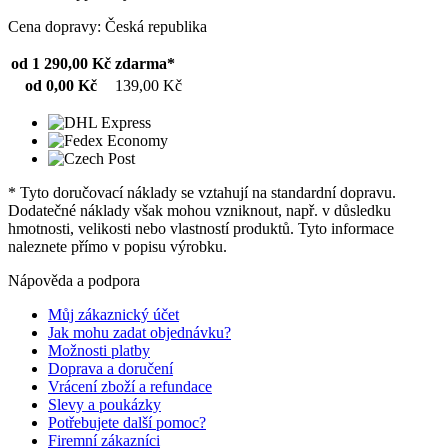
Cena dopravy: Česká republika
od 1 290,00 Kč
zdarma*
od 0,00 Kč
139,00 Kč
* Tyto doručovací náklady se vztahují na standardní dopravu.
Dodatečné náklady však mohou vzniknout, např. v důsledku
hmotnosti, velikosti nebo vlastností produktů. Tyto informace
naleznete přímo v popisu výrobku.
Nápověda a podpora
Můj zákaznický účet
Jak mohu zadat objednávku?
Možnosti platby
Doprava a doručení
Vrácení zboží a refundace
Slevy a poukázky
Potřebujete další pomoc?
Firemní zákazníci