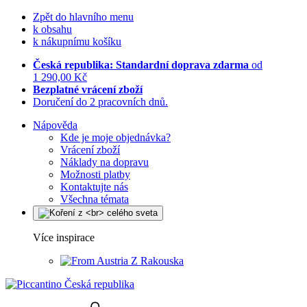
Zpět do hlavního menu
k obsahu
k nákupnímu košíku
Česká republika: Standardní doprava zdarma
od
1 290,00 Kč
Bezplatné vrácení zboží
Doručení do 2 pracovních dnů.
Nápověda
Kde je moje objednávka?
Vrácení zboží
Náklady na dopravu
Možnosti platby
Kontaktujte nás
Všechna témata
Více inspirace
Z Rakouska