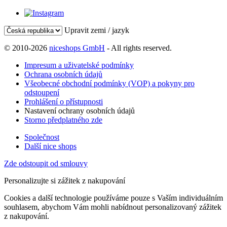
Upravit zemi / jazyk
© 2010-2026
niceshops GmbH
- All rights reserved.
Impresum a uživatelské podmínky
Ochrana osobních údajů
Všeobecné obchodní podmínky (VOP) a pokyny pro
odstoupení
Prohlášení o přístupnosti
Nastavení ochrany osobních údajů
Storno předplatného zde
Společnost
Další nice shops
Zde odstoupit od smlouvy
Personalizujte si zážitek z nakupování
Cookies a další technologie používáme pouze s Vaším individuálním
souhlasem, abychom Vám mohli nabídnout personalizovaný zážitek
z nakupování.