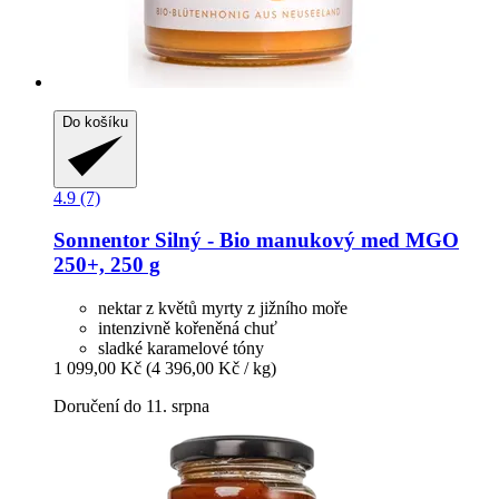
Do košíku
4.9 (7)
Sonnentor
Silný -​ Bio manukový med MGO
250+, 250 g
nektar z květů myrty z jižního moře
intenzivně kořeněná chuť
sladké karamelové tóny
1 099,00 Kč
(4 396,00 Kč / kg)
Doručení do 11. srpna