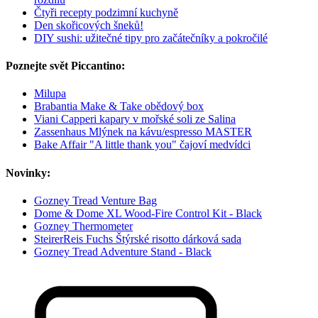
Čtyři recepty podzimní kuchyně
Den skořicových šneků!
DIY sushi: užitečné tipy pro začátečníky a pokročilé
Poznejte svět Piccantino:
Milupa
Brabantia Make & Take obědový box
Viani Capperi kapary v mořské soli ze Salina
Zassenhaus Mlýnek na kávu/espresso MASTER
Bake Affair "A little thank you" čajoví medvídci
Novinky:
Gozney Tread Venture Bag
Dome & Dome XL Wood-Fire Control Kit - Black
Gozney Thermometer
SteirerReis Fuchs Štýrské risotto dárková sada
Gozney Tread Adventure Stand - Black