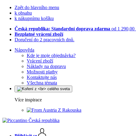
Zpět do hlavního menu
k obsahu
k nákupnímu košíku
Česká republika: Standardní doprava zdarma
od 1 290,00
Bezplatné vrácení zboží
Doručení do 2 pracovních dnů.
Nápověda
Kde je moje objednávka?
Vrácení zboží
Náklady na dopravu
Možnosti platby
Kontaktujte nás
Všechna témata
Více inspirace
Z Rakouska
Přihlásit se