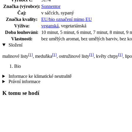
Značka (výrobce):
Sonnentor
Čaj:
v sáčcích, sypaný
Značka kvality:
EU/bio označení mimo EU
Výživa:
veganská
, vegetariánská
Doba louhování:
10 minut, 5 minut, 6 minut, 7 minut, 8 minut, 9 
Vlastnosti:
bez umělých aromat, bez umělých barviv, bez kon
Složení
[1]
[1]
[1]
[1]
malinové listy
, meduňka
, ostružinové listy
, květy chrpy
, lip
Bio
Informace ke klimatické neutralitě
Právní informace
K tomu se hodí