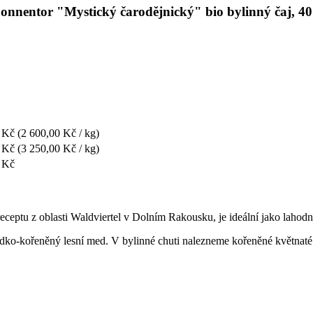
Sonnentor "Mystický čarodějnický" bio bylinný čaj, 40
 Kč
(2 600,00 Kč / kg)
 Kč
(3 250,00 Kč / kg)
 Kč
receptu z oblasti Waldviertel v Dolním Rakousku, je ideální jako lahodn
sladko-kořeněný lesní med. V bylinné chuti nalezneme kořeněné květnat