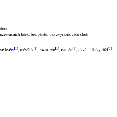
minut
zervačních látek, bez plastů, bez zvýrazňovačů chuti
[1]
[1]
[1]
[1]
[1]
ové květy
, měsíček
, rozmarýn
, tymián
, okvětní lístky růží