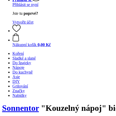
Přihlásit se nyní
Jste tu
poprvé?
Vytvořit účet
Nákupní košík
0,00 Kč
Koření
Sladké a slané
Do špajzky
Nápoje
Do kuchyně
Asie
DIY
Grilování
Značky
Nabídky
Sonnentor
"Kouzelný nápoj" bio