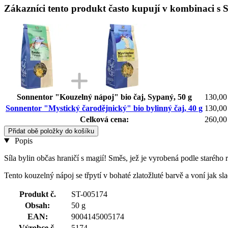
Zákazníci tento produkt často kupují v kombinaci s 
Sonnentor "Kouzelný nápoj" bio čaj, Sypaný, 50 g
130,00
Sonnentor "Mystický čarodějnický" bio bylinný čaj, 40 g
130,00
Celková cena:
260,00
Přidat obě položky do košíku
Popis
Síla bylin občas hraničí s magií! Směs, jež je vyrobená podle starého 
Tento kouzelný nápoj se třpytí v bohaté zlatožluté barvě a voní jak 
Produkt č.
ST-005174
Obsah:
50 g
EAN:
9004145005174
Výrobce č.
5174