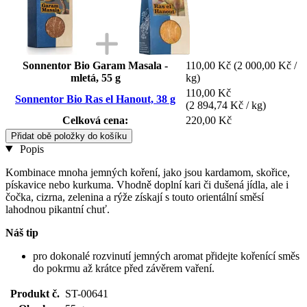
Sonnentor Bio Garam Masala -
110,00 Kč
(2 000,00 Kč /
mletá, 55 g
kg)
110,00 Kč
Sonnentor Bio Ras el Hanout, 38 g
(2 894,74 Kč / kg)
Celková cena:
220,00 Kč
Přidat obě položky do košíku
Popis
Kombinace mnoha jemných koření, jako jsou kardamom, skořice,
pískavice nebo kurkuma. Vhodně doplní kari či dušená jídla, ale i
čočka, cizrna, zelenina a rýže získají s touto orientální směsí
lahodnou pikantní chuť.
Náš tip
pro dokonalé rozvinutí jemných aromat přidejte kořenící směs
do pokrmu až krátce před závěrem vaření.
Produkt č.
ST-00641