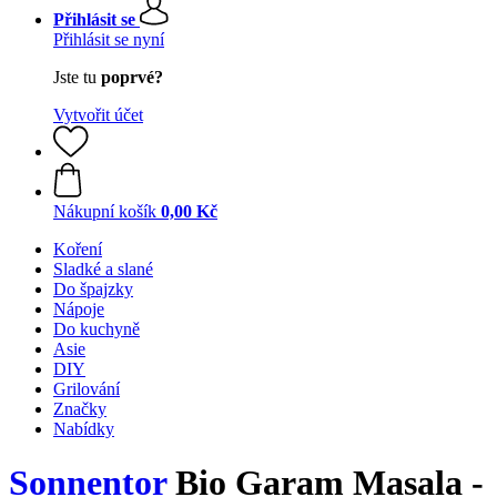
Přihlásit se
Přihlásit se nyní
Jste tu
poprvé?
Vytvořit účet
Nákupní košík
0,00 Kč
Koření
Sladké a slané
Do špajzky
Nápoje
Do kuchyně
Asie
DIY
Grilování
Značky
Nabídky
Sonnentor
Bio Garam Masala -