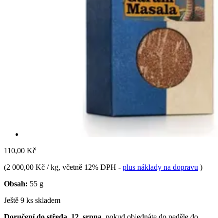
110,00 Kč
(
2 000,00 Kč / kg
, včetně 12% DPH
-
plus náklady na dopravu
)
Obsah:
55 g
Ještě 9 ks skladem
Doručení do středa, 12. srpna
, pokud objednáte do
neděle do