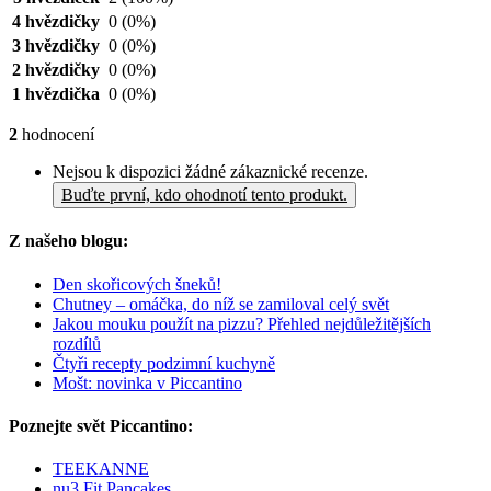
4 hvězdičky
0
(0%)
3 hvězdičky
0
(0%)
2 hvězdičky
0
(0%)
1 hvězdička
0
(0%)
2
hodnocení
Nejsou k dispozici žádné zákaznické recenze.
Buďte první, kdo ohodnotí tento produkt.
Z našeho blogu:
Den skořicových šneků!
Chutney – omáčka, do níž se zamiloval celý svět
Jakou mouku použít na pizzu? Přehled nejdůležitějších
rozdílů
Čtyři recepty podzimní kuchyně
Mošt: novinka v Piccantino
Poznejte svět Piccantino:
TEEKANNE
nu3 Fit Pancakes