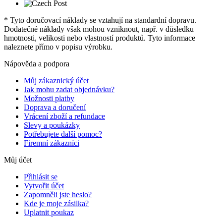
* Tyto doručovací náklady se vztahují na standardní dopravu.
Dodatečné náklady však mohou vzniknout, např. v důsledku
hmotnosti, velikosti nebo vlastností produktů. Tyto informace
naleznete přímo v popisu výrobku.
Nápověda a podpora
Můj zákaznický účet
Jak mohu zadat objednávku?
Možnosti platby
Doprava a doručení
Vrácení zboží a refundace
Slevy a poukázky
Potřebujete další pomoc?
Firemní zákazníci
Můj účet
Přihlásit se
Vytvořit účet
Zapomněli jste heslo?
Kde je moje zásilka?
Uplatnit poukaz