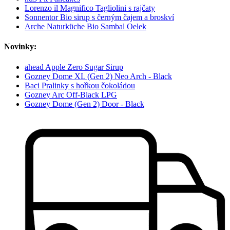
Lorenzo il Magnifico Tagliolini s rajčaty
Sonnentor Bio sirup s černým čajem a broskví
Arche Naturküche Bio Sambal Oelek
Novinky:
ahead Apple Zero Sugar Sirup
Gozney Dome XL (Gen 2) Neo Arch - Black
Baci Pralinky s hořkou čokoládou
Gozney Arc Off-Black LPG
Gozney Dome (Gen 2) Door - Black