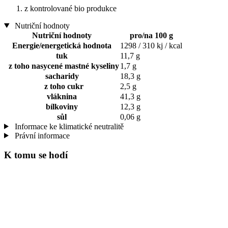
z kontrolované bio produkce
Nutriční hodnoty
Nutriční hodnoty
pro/na 100 g
Energie/energetická hodnota
1298 / 310 kj / kcal
tuk
11,7 g
z toho nasycené mastné kyseliny
1,7 g
sacharidy
18,3 g
z toho cukr
2,5 g
vláknina
41,3 g
bílkoviny
12,3 g
sůl
0,06 g
Informace ke klimatické neutralitě
Právní informace
K tomu se hodí