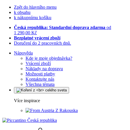
Zpět do hlavního menu
k obsahu
k nákupnímu košíku
Česká republika: Standardní doprava zdarma
od
1 290,00 Kč
Bezplatné vrácení zboží
Doručení do 2 pracovních dnů.
Nápověda
Kde je moje objednávka?
Vrácení zboží
Náklady na dopravu
Možnosti platby
Kontaktujte nás
Všechna témata
Více inspirace
Z Rakouska