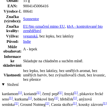
Obsah:
55 g
EAN:
9004145006416
Výrobce č.
00641
Značka
Sonnentor
(výrobce):
Značka
EU/bio označení mimo EU
,
kbA - kontrolované bio
kvality:
zemědělství
Výživa:
veganská
, bez lepku, bez laktózy
Původ:
Indie
Může
A - lepek
obsahovat:
Informace
ke
Skladujte na chladném a suchém místě.
skladování:
bez lepku, bez laktózy, bez umělých aromat, bez
Vlastnosti:
umělých barviv, bez zvýrazňovačů chuti, bez kvasnic,
bez pšenice
Složení
[1]
[1]
[1]
[1]
kardamom
, koriandr
, černý pepř
, fenykl
, pískavice řecké
[1]
[1]
[1]
[1]
seno
, kurkuma
, bobkové listy
, hřebíček
, anýzová
[1]
[1]
[1]
[1]
semínka
, Ground Nutmeg
, Cassia skořice
, kousky zázvoru