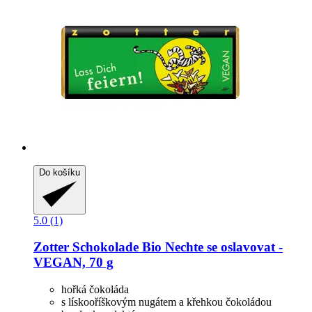
Do košíku
5.0 (1)
Zotter Schokolade
Bio Nechte se oslavovat -​
VEGAN, 70 g
hořká čokoláda
s lískooříškovým nugátem a křehkou čokoládou