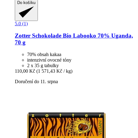
Do košíku
5.0 (1)
Zotter Schokolade
Bio Labooko 70% Uganda,
70 g
70% obsah kakaa
intenzivní ovocné tóny
2 x 35 g tabulky
110,00 Kč
(1 571,43 Kč / kg)
Doručení do 11. srpna