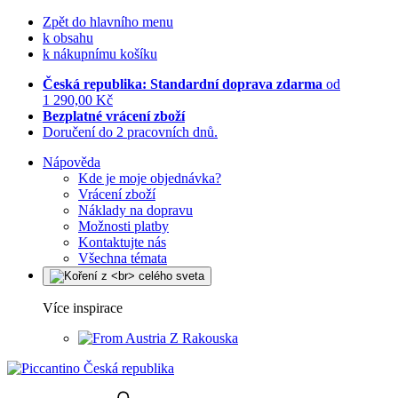
Zpět do hlavního menu
k obsahu
k nákupnímu košíku
Česká republika: Standardní doprava zdarma
od
1 290,00 Kč
Bezplatné vrácení zboží
Doručení do 2 pracovních dnů.
Nápověda
Kde je moje objednávka?
Vrácení zboží
Náklady na dopravu
Možnosti platby
Kontaktujte nás
Všechna témata
Více inspirace
Z Rakouska