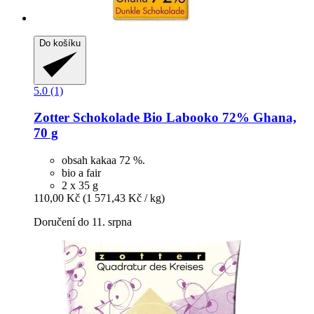
Do košíku
5.0 (1)
Zotter Schokolade
Bio Labooko 72% Ghana,
70 g
obsah kakaa 72 %.
bio a fair
2 x 35 g
110,00 Kč
(1 571,43 Kč / kg)
Doručení do 11. srpna