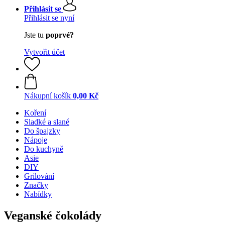
Přihlásit se
Přihlásit se nyní
Jste tu
poprvé?
Vytvořit účet
Nákupní košík
0,00 Kč
Koření
Sladké a slané
Do špajzky
Nápoje
Do kuchyně
Asie
DIY
Grilování
Značky
Nabídky
Veganské čokolády