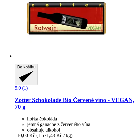
Do košíku
5.0 (1)
Zotter Schokolade
Bio Červené víno -​ VEGAN,
70 g
hořká čokoláda
jemná ganache z červeného vína
obsahuje alkohol
110,00 Kč
(1 571,43 Kč / kg)