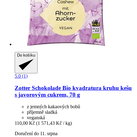
Do košíku
5.0 (1)
Zotter Schokolade
Bio kvadratura kruhu kešu
s javorovým cukrem, 70 g
z jemných kakaových bobů
příjemně sladká
veganská
110,00 Kč
(1 571,43 Kč / kg)
Doručení do 11. srpna