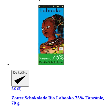
Do košíku
5.0 (5)
Zotter Schokolade
Bio Labooko 75% Tanzánie,
70 g