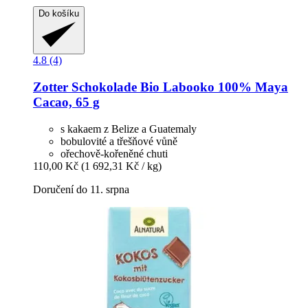
Do košíku
4.8 (4)
Zotter Schokolade
Bio Labooko 100% Maya
Cacao, 65 g
s kakaem z Belize a Guatemaly
bobulovité a třešňové vůně
ořechově-kořeněné chuti
110,00 Kč
(1 692,31 Kč / kg)
Doručení do 11. srpna