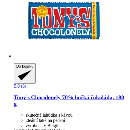
Do košíku
5.0 (6)
Tony's Chocolonely
70% hořká čokoláda, 180
g
skutečná lahůdka s kávou
ideální také na pečení
vyrobena v Belgii