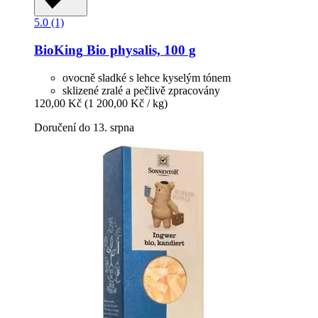
5.0 (1)
BioKing
Bio physalis, 100 g
ovocně sladké s lehce kyselým tónem
sklizené zralé a pečlivě zpracovány
120,00 Kč
(1 200,00 Kč / kg)
Doručení do 13. srpna