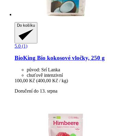
Do košíku
5.0 (1)
BioKing
Bio kokosové vločky, 250 g
původ: Srí Lanka
chuťově intenzivní
100,00 Kč
(400,00 Kč / kg)
Doručení do 13. srpna