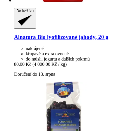
Do košíku
Alnatura
Bio lyofilizované jahody, 20 g
nakrájené
křupavé a extra ovocné
do müsli, jogurtu a dalších pokrmů
80,00 Kč
(4 000,00 Kč / kg)
Doručení do 13. srpna