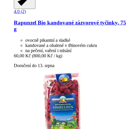
4.0 (2)
Rapunzel
Bio kandované zázvorové tyčinky, 75
g
ovocně pikantní a sladké
kandované a obalené v třtinovém cukru
na pečení, vaření i mlsání
60,00 Kč
(800,00 Kč / kg)
Doručení do 13. srpna