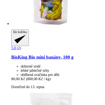
Do košíku
5.0 (2)
BioKing
Bio mini banány, 100 g
sklizené zralé
lehké jablečné nóty
oblíbená svačinka pro děti
80,00 Kč
(800,00 Kč / kg)
Doručení do 13. srpna