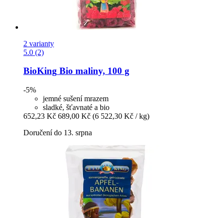
2 varianty
5.0 (2)
BioKing
Bio maliny, 100 g
-5%
jemné sušení mrazem
sladké, šťavnaté a bio
652,23 Kč
689,00 Kč
(6 522,30 Kč / kg)
Doručení do 13. srpna