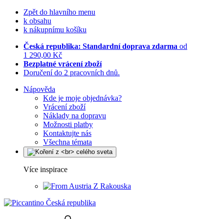
Zpět do hlavního menu
k obsahu
k nákupnímu košíku
Česká republika: Standardní doprava zdarma
od
1 290,00 Kč
Bezplatné vrácení zboží
Doručení do 2 pracovních dnů.
Nápověda
Kde je moje objednávka?
Vrácení zboží
Náklady na dopravu
Možnosti platby
Kontaktujte nás
Všechna témata
Více inspirace
Z Rakouska