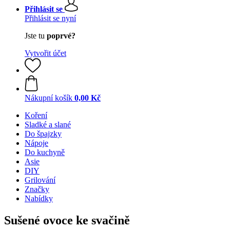
Přihlásit se
Přihlásit se nyní
Jste tu
poprvé?
Vytvořit účet
Nákupní košík
0,00 Kč
Koření
Sladké a slané
Do špajzky
Nápoje
Do kuchyně
Asie
DIY
Grilování
Značky
Nabídky
Sušené ovoce ke svačině