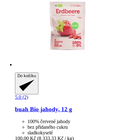
Do košíku
5.0 (2)
buah
Bio jahody, 12 g
100% červené jahody
bez přidaného cukru
sladkokyselé
100,00 Kč
(8 333,33 Kč / kg)