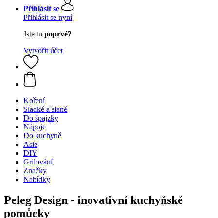
Přihlásit se
Přihlásit se nyní
Jste tu
poprvé?
Vytvořit účet
Koření
Sladké a slané
Do špajzky
Nápoje
Do kuchyně
Asie
DIY
Grilování
Značky
Nabídky
Peleg Design - inovativní kuchyňské
pomůcky