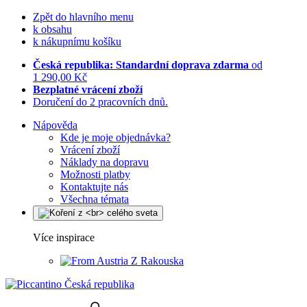
Zpět do hlavního menu
k obsahu
k nákupnímu košíku
Česká republika: Standardní doprava zdarma
od
1 290,00 Kč
Bezplatné vrácení zboží
Doručení do 2 pracovních dnů.
Nápověda
Kde je moje objednávka?
Vrácení zboží
Náklady na dopravu
Možnosti platby
Kontaktujte nás
Všechna témata
Více inspirace
Z Rakouska