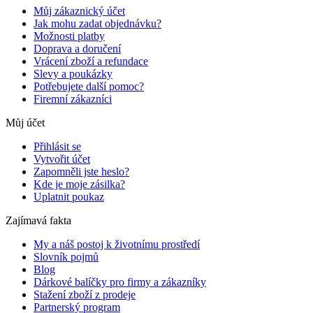
Můj zákaznický účet
Jak mohu zadat objednávku?
Možnosti platby
Doprava a doručení
Vrácení zboží a refundace
Slevy a poukázky
Potřebujete další pomoc?
Firemní zákazníci
Můj účet
Přihlásit se
Vytvořit účet
Zapomněli jste heslo?
Kde je moje zásilka?
Uplatnit poukaz
Zajímavá fakta
My a náš postoj k životnímu prostředí
Slovník pojmů
Blog
Dárkové balíčky pro firmy a zákazníky
Stažení zboží z prodeje
Partnerský program