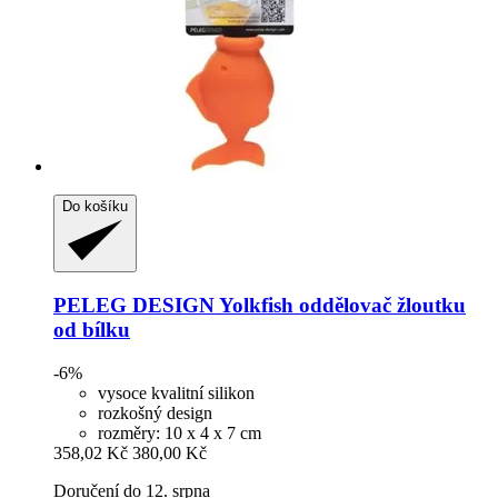
Do košíku
PELEG DESIGN
Yolkfish oddělovač žloutku
od bílku
-6%
vysoce kvalitní silikon
rozkošný design
rozměry: 10 x 4 x 7 cm
358,02 Kč
380,00 Kč
Doručení do 12. srpna