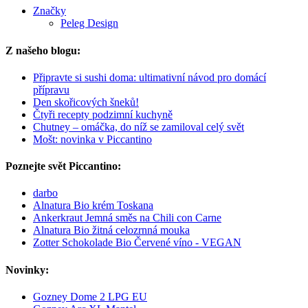
Značky
Peleg Design
Z našeho blogu:
Připravte si sushi doma: ultimativní návod pro domácí
přípravu
Den skořicových šneků!
Čtyři recepty podzimní kuchyně
Chutney – omáčka, do níž se zamiloval celý svět
Mošt: novinka v Piccantino
Poznejte svět Piccantino:
darbo
Alnatura Bio krém Toskana
Ankerkraut Jemná směs na Chili con Carne
Alnatura Bio žitná celozrnná mouka
Zotter Schokolade Bio Červené víno - VEGAN
Novinky:
Gozney Dome 2 LPG EU