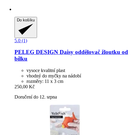
Do košíku
5.0 (1)
PELEG DESIGN
Daisy oddělovač žloutku od
bílku
vysoce kvalitní plast
vhodný do myčky na nádobí
rozměry: 11 x 3 cm
250,00 Kč
Doručení do 12. srpna