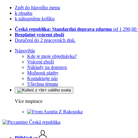
Zpět do hlavního menu
k obsahu
k nákupnímu košíku
Česká republika: Standardní doprava zdarma
od 1 290,00
Bezplatné vrácení zboží
Doručení do 2 pracovních dnů.
Nápověda
Kde je moje objednávka?
Vrácení zboží
Náklady na dopravu
Možnosti platby
Kontaktujte nás
Všechna témata
Více inspirace
Z Rakouska
Přihlásit se