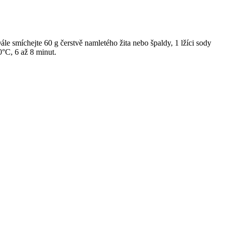
le smíchejte 60 g čerstvě namletého žita nebo špaldy, 1 lžíci sody
0°C, 6 až 8 minut.