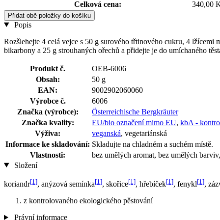
Celková cena:
340,00 
Přidat obě položky do košíku
Popis
Rozšlehejte 4 celá vejce s 50 g surového třtinového cukru, 4 lžícemi 
bikarbony a 25 g strouhaných ořechů a přidejte je do umíchaného těsta
Produkt č.
OEB-6006
Obsah:
50 g
EAN:
9002902060060
Výrobce č.
6006
Značka (výrobce):
Österreichische Bergkräuter
Značka kvality:
EU/bio označení mimo EU
,
kbA - kontro
Výživa:
veganská
, vegetariánská
Informace ke skladování:
Skladujte na chladném a suchém místě.
Vlastnosti:
bez umělých aromat, bez umělých barviv,
Složení
[1]
[1]
[1]
[1]
[1]
koriandr
, anýzová semínka
, skořice
, hřebíček
, fenykl
, záz
z kontrolovaného ekologického pěstování
Právní informace