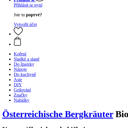
Přihlásit se nyní
Jste tu
poprvé?
Vytvořit účet
Koření
Sladké a slané
Do špajzky
Nápoje
Do kuchyně
Asie
DIY
Grilování
Značky
Nabídky
Österreichische Bergkräuter
Bio