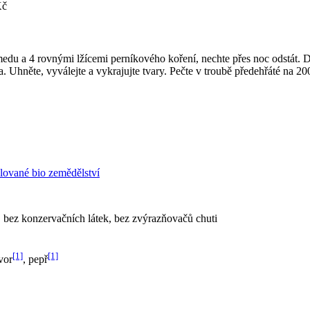
Kč
medu a 4 rovnými lžícemi perníkového koření, nechte přes noc odstát. Dá
. Uhněte, vyválejte a vykrajujte tvary. Pečte v troubě předehřáté na 20
lované bio zemědělství
 bez konzervačních látek, bez zvýrazňovačů chuti
[1]
[1]
vor
, pepř