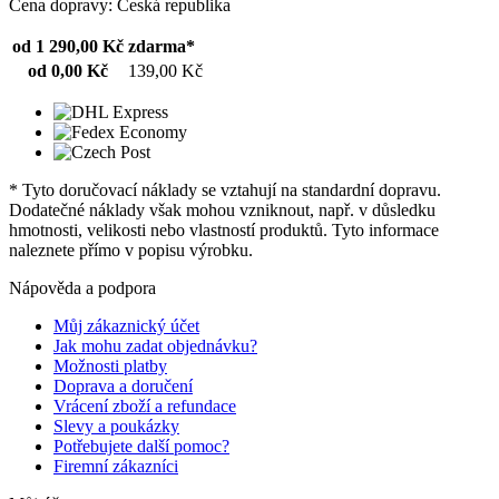
Cena dopravy: Česká republika
od 1 290,00 Kč
zdarma*
od 0,00 Kč
139,00 Kč
* Tyto doručovací náklady se vztahují na standardní dopravu.
Dodatečné náklady však mohou vzniknout, např. v důsledku
hmotnosti, velikosti nebo vlastností produktů. Tyto informace
naleznete přímo v popisu výrobku.
Nápověda a podpora
Můj zákaznický účet
Jak mohu zadat objednávku?
Možnosti platby
Doprava a doručení
Vrácení zboží a refundace
Slevy a poukázky
Potřebujete další pomoc?
Firemní zákazníci