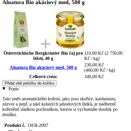
Alnatura Bio akáciový med, 500 g
Österreichische Bergkräuter Bio čaj pro
110,00 Kč
(2 750,00
štěstí, 40 g
Kč / kg)
230,00 Kč
Alnatura Bio akáciový med, 500 g
(460,00 Kč / kg)
Celková cena:
340,00 Kč
Přidat obě položky do košíku
Popis
Tato směs aromatického koření, jako jsou skořice, kardamom,
zázvor a pepř, a také krásných jahodových lístků, je nádherně
kořeněně sladkou pochoutkou, kterou si vychutnáte doušek po
doušku.
Produkt č.
OEB-2097