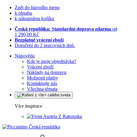
Zpět do hlavního menu
k obsahu
k nákupnímu košíku
Česká republika: Standardní doprava zdarma
od
1 290,00 Kč
Bezplatné vrácení zboží
Doručení do 2 pracovních dnů.
Nápověda
Kde je moje objednávka?
Vrácení zboží
Náklady na dopravu
Možnosti platby
Kontaktujte nás
Všechna témata
Více inspirace
Z Rakouska