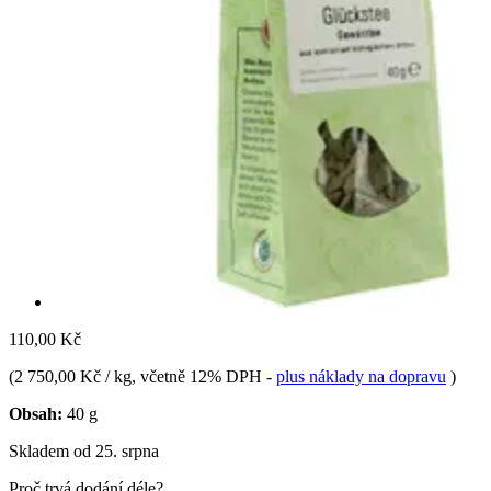
110,00 Kč
(
2 750,00 Kč / kg
, včetně 12% DPH
-
plus náklady na dopravu
)
Obsah:
40 g
Skladem od 25. srpna
Proč trvá dodání déle?