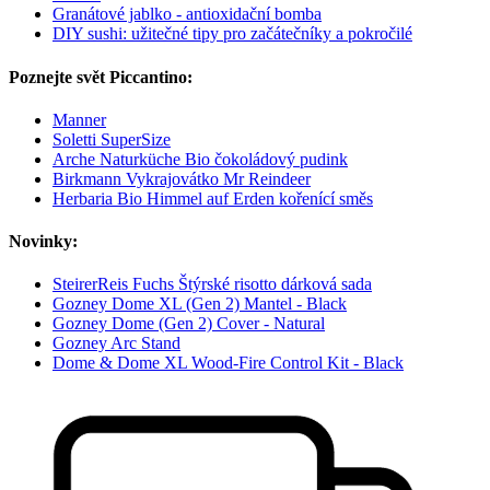
Granátové jablko - antioxidační bomba
DIY sushi: užitečné tipy pro začátečníky a pokročilé
Poznejte svět Piccantino:
Manner
Soletti SuperSize
Arche Naturküche Bio čokoládový pudink
Birkmann Vykrajovátko Mr Reindeer
Herbaria Bio Himmel auf Erden kořenící směs
Novinky:
SteirerReis Fuchs Štýrské risotto dárková sada
Gozney Dome XL (Gen 2) Mantel - Black
Gozney Dome (Gen 2) Cover - Natural
Gozney Arc Stand
Dome & Dome XL Wood-Fire Control Kit - Black