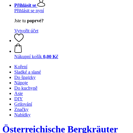
Přihlásit se
Přihlásit se nyní
Jste tu
poprvé?
Vytvořit účet
Nákupní košík
0,00 Kč
Koření
Sladké a slané
Do špajzky
Nápoje
Do kuchyně
Asie
DIY
Grilování
Značky
Nabídky
Österreichische Bergkräuter