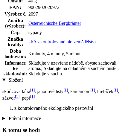
Obsah:
40 g
EAN:
9002902020972
Výrobce č.
2097
Značka
Österreichische Bergkräuter
(výrobce):
Čaj:
sypaný
Značka
kbA - kontrolované bio zemědělství
kvality:
Doba
3 minuty, 4 minuty, 5 minut
louhování:
Informace
Skladujte v uzavřené nádobě, abyste zachovali
ke
aroma., Skladujte na chladném a suchém místě.,
skladování:
Skladujte v suchu.
Složení
[1]
[1]
[1]
[1]
skořicová kůra
, jahodové listy
, kardamom
, hřebíček
,
[1]
[1]
zázvor
, pepř
z kontrolovaného ekologického pěstování
Právní informace
K tomu se hodí