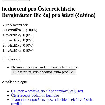
hodnocení pro Österreichische
Bergkräuter Bio čaj pro štěstí (čeština)
5,0
z 5 hvězdiček
5 hvězdiček
1
(100%)
4 hvězdičky
0
(0%)
3 hvězdičky
0
(0%)
2 hvězdičky
0
(0%)
1 hvězdička
0
(0%)
1
hodnocení
Nejsou k dispozici žádné zákaznické recenze.
Buďte první, kdo ohodnotí tento produkt.
Z našeho blogu:
Chutney – omáčka, do níž se zamiloval celý svět
Čtyři recepty podzimní kuchyně
Jakou mouku použít na pizzu? Přehled nejdůležitějších
rozdílů