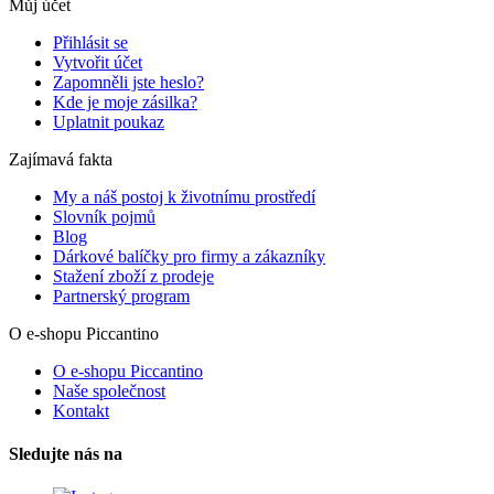
Můj účet
Přihlásit se
Vytvořit účet
Zapomněli jste heslo?
Kde je moje zásilka?
Uplatnit poukaz
Zajímavá fakta
My a náš postoj k životnímu prostředí
Slovník pojmů
Blog
Dárkové balíčky pro firmy a zákazníky
Stažení zboží z prodeje
Partnerský program
O e-shopu Piccantino
O e-shopu Piccantino
Naše společnost
Kontakt
Sledujte nás na