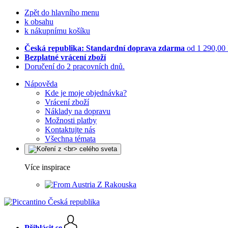
Zpět do hlavního menu
k obsahu
k nákupnímu košíku
Česká republika: Standardní doprava zdarma
od 1 290,00
Bezplatné vrácení zboží
Doručení do 2 pracovních dnů.
Nápověda
Kde je moje objednávka?
Vrácení zboží
Náklady na dopravu
Možnosti platby
Kontaktujte nás
Všechna témata
Více inspirace
Z Rakouska
Přihlásit se