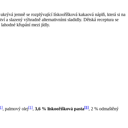
ývá jemně se rozplývající lískooříšková kakaová náplň, která si na
í a slazený výhradně alternativními sladidly. Dětská receptura se
 lahodné křupání mezi jídly.
1]
[1]
[1]
, palmový olej
,
3,6 % lískooříšková pasta
, 2 % odmaštěný