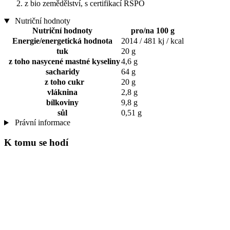
z bio zemědělství, s certifikací RSPO
Nutriční hodnoty
Nutriční hodnoty
pro/na 100 g
Energie/energetická hodnota
2014 / 481 kj / kcal
tuk
20 g
z toho nasycené mastné kyseliny
4,6 g
sacharidy
64 g
z toho cukr
20 g
vláknina
2,8 g
bílkoviny
9,8 g
sůl
0,51 g
Právní informace
K tomu se hodí