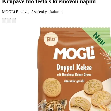
Křupavé bio těsto s krémovou náplní
MOGLi Bio dvojité sušenky s kakaem