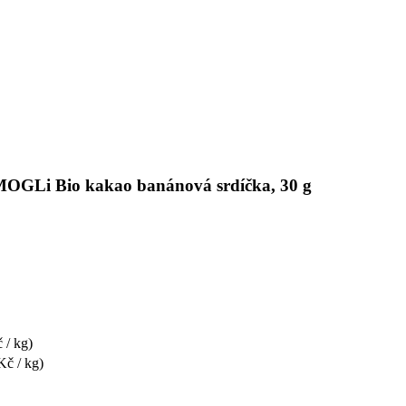
s MOGLi Bio kakao banánová srdíčka, 30 g
 / kg)
Kč / kg)