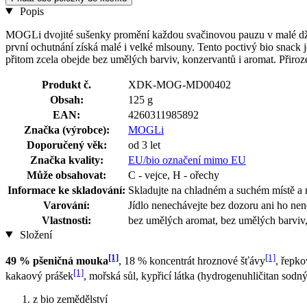
Popis
MOGLi dvojité sušenky promění každou svačinovou pauzu v malé džun
první ochutnání získá malé i velké mlsouny. Tento poctivý bio snack 
přitom zcela obejde bez umělých barviv, konzervantů i aromat. Přiroze
Produkt č.
XDK-MOG-MD00402
Obsah:
125 g
EAN:
4260311985892
Značka (výrobce):
MOGLi
Doporučený věk:
od 3 let
Značka kvality:
EU/bio označení mimo EU
Může obsahovat:
C - vejce, H - ořechy
Informace ke skladování:
Skladujte na chladném a suchém místě a 
Varování:
Jídlo nenechávejte bez dozoru ani ho nen
Vlastnosti:
bez umělých aromat, bez umělých barviv,
Složení
[1]
[1]
49 % pšeničná mouka
, 18 % koncentrát hroznové šťávy
, řepko
[1]
kakaový prášek
, mořská sůl, kypřicí látka (hydrogenuhličitan sodný
z bio zemědělství