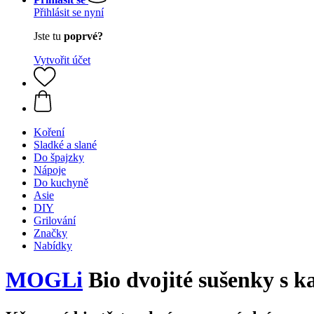
Přihlásit se nyní
Jste tu
poprvé?
Vytvořit účet
Koření
Sladké a slané
Do špajzky
Nápoje
Do kuchyně
Asie
DIY
Grilování
Značky
Nabídky
MOGLi
Bio dvojité sušenky s k