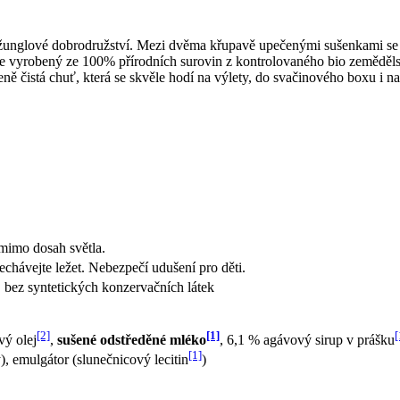
glové dobrodružství. Mezi dvěma křupavě upečenými sušenkami se ukr
je vyrobený ze 100% přírodních surovin z kontrolovaného bio zemědělstv
ně čistá chuť, která se skvěle hodí na výlety, do svačinového boxu i na
mimo dosah světla.
echávejte ležet. Nebezpečí udušení pro děti.
 bez syntetických konzervačních látek
[2]
[1]
[
vý olej
,
sušené odstředěné mléko
, 6,1 % agávový sirup v prášku
[1]
), emulgátor (slunečnicový lecitin
)