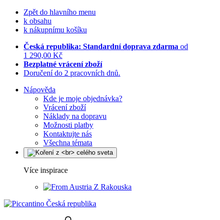
Zpět do hlavního menu
k obsahu
k nákupnímu košíku
Česká republika: Standardní doprava zdarma
od
1 290,00 Kč
Bezplatné vrácení zboží
Doručení do 2 pracovních dnů.
Nápověda
Kde je moje objednávka?
Vrácení zboží
Náklady na dopravu
Možnosti platby
Kontaktujte nás
Všechna témata
Více inspirace
Z Rakouska