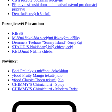
Čtyři recepty podzimní kuchyně
Připravte si sushi doma: ultimativní návod pro domácí
přípravu
Den skořicových šneků!
Poznejte svět Piccantino:
RIESS
Mléčná čokoláda s celými lískovými oříšky
Demmers Teehaus "Sunny Island" černý čaj
STAUD‘S Nakládaný bílý chřest, celý
KELOmat Nůž na chleba
Novinky:
Baci Pralinky s mléčnou čokoládou
yfood Fruity Mango tekuté jídlo
yfood Classic Choco tekuté jídlo
CHIMMY'S Chimichurri - Spicy
CHIMMY'S Chimichurri - Modern Twist