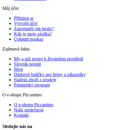
Můj účet
Přihlásit se
Vytvořit účet
Zapomněli jste heslo?
Kde je moje zásilka?
Uplatnit poukaz
Zajímavá fakta
My a náš postoj k životnímu prostředí
Slovník pojmů
Blog
Dárkové balíčky pro firmy a zákazníky
Stažení zboží z prodeje
Partnerský program
O e-shopu Piccantino
O e-shopu Piccantino
Naše společnost
Kontakt
Sledujte nás na