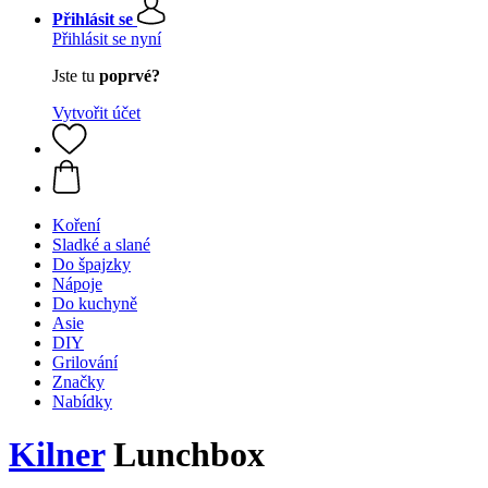
Přihlásit se
Přihlásit se nyní
Jste tu
poprvé?
Vytvořit účet
Koření
Sladké a slané
Do špajzky
Nápoje
Do kuchyně
Asie
DIY
Grilování
Značky
Nabídky
Kilner
Lunchbox