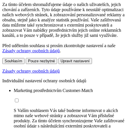
Za tímto účelem shromažďujeme údaje o našich uživatelích, jejich
chování a zařízeních. Tyto údaje používáme k neustálé optimalizaci
našich webových stránek, k zobrazování personalizované reklamy a
obsahu, stejně jako k analýze statistik používání. Vaše zašifrovaná
data můžeme také synchronizovat s externími poskytovateli a
zobrazovat Vám nabídky prostřednictvím jejich online reklamních
kanálů, a to pouze v případě, že jejich služby již sami využíváte.
Před udělením souhlasu si prosím zkontrolujte nastavení a naše
Zásady ochrany osobních údajů
.
Souhlasím
Pouze nezbytné
Upravit nastavení
Zásady ochrany osobních údajů
Individuální nastavení ochrany osobních údajů
Marketing prostřednictvím Customer-Match
S Vaším souhlasem Vás také budeme informovat o akcích
mimo naše webové stránky a zobrazovat Vám příslušné
produkty. Za tímto účelem synchronizujeme Vaše zašifrované
osobní údaje s následujícími externími poskytovateli a