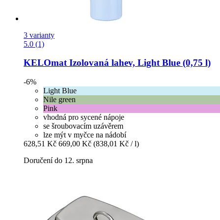
3 varianty
5.0 (1)
KELOmat
Izolovaná lahev, Light Blue (0,75 l)
-6%
Light Blue
Nile green
Pink
vhodná pro sycené nápoje
se šroubovacím uzávěrem
lze mýt v myčce na nádobí
628,51 Kč
669,00 Kč
(838,01 Kč / l)
Doručení do 12. srpna