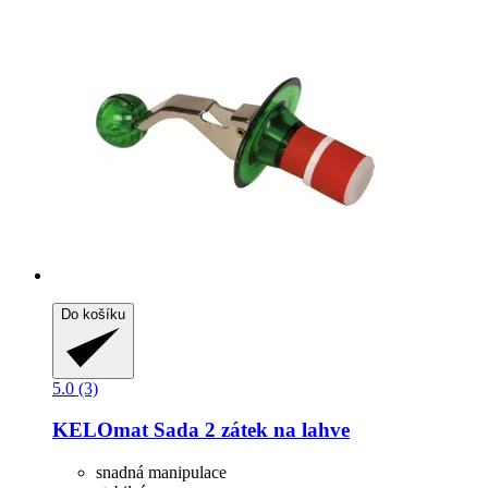
Do košíku
5.0 (3)
KELOmat
Sada 2 zátek na lahve
snadná manipulace