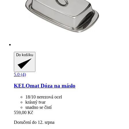
Do košíku
5.0 (4)
KELOmat
Dóza na máslo
18/10 nerezová ocel
krásný tvar
snadno se čistí
559,00 Kč
Doručení do 12. srpna