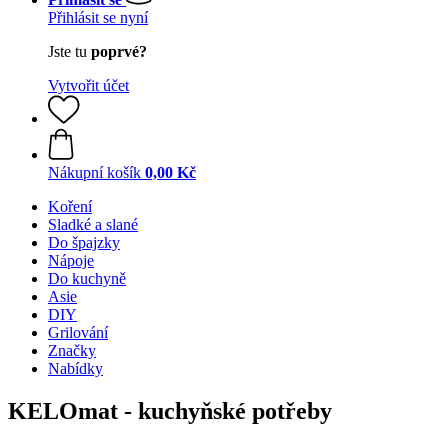
Přihlásit se nyní
Jste tu
poprvé?
Vytvořit účet
Nákupní košík
0,00 Kč
Koření
Sladké a slané
Do špajzky
Nápoje
Do kuchyně
Asie
DIY
Grilování
Značky
Nabídky
KELOmat - kuchyňské potřeby