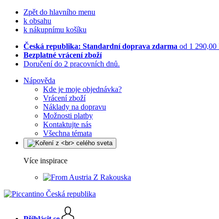
Zpět do hlavního menu
k obsahu
k nákupnímu košíku
Česká republika: Standardní doprava zdarma
od 1 290,00
Bezplatné vrácení zboží
Doručení do 2 pracovních dnů.
Nápověda
Kde je moje objednávka?
Vrácení zboží
Náklady na dopravu
Možnosti platby
Kontaktujte nás
Všechna témata
Více inspirace
Z Rakouska
Přihlásit se