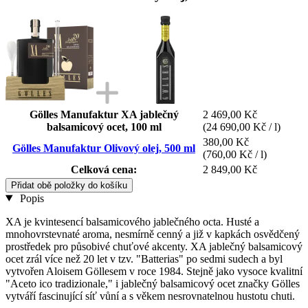
Gölles Manufaktur XA jablečný
2 469,00 Kč
balsamicový ocet, 100 ml
(24 690,00 Kč / l)
380,00 Kč
Gölles Manufaktur Olivový olej, 500 ml
(760,00 Kč / l)
Celková cena:
2 849,00 Kč
Přidat obě položky do košíku
Popis
XA je kvintesencí balsamicového jablečného octa. Husté a
mnohovrstevnaté aroma, nesmírně cenný a již v kapkách osvědčený
prostředek pro působivé chuťové akcenty. XA jablečný balsamicový
ocet zrál více než 20 let v tzv. "Batterias" po sedmi sudech a byl
vytvořen Aloisem Göllesem v roce 1984. Stejně jako vysoce kvalitní
"Aceto ico tradizionale," i jablečný balsamicový ocet značky Gölles
vytváří fascinující síť vůní a s věkem nesrovnatelnou hustotu chuti.