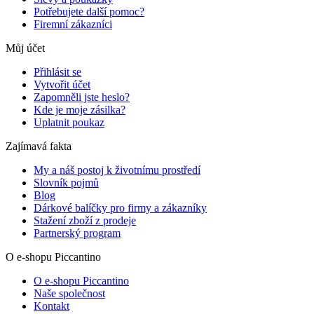
Potřebujete další pomoc?
Firemní zákazníci
Můj účet
Přihlásit se
Vytvořit účet
Zapomněli jste heslo?
Kde je moje zásilka?
Uplatnit poukaz
Zajímavá fakta
My a náš postoj k životnímu prostředí
Slovník pojmů
Blog
Dárkové balíčky pro firmy a zákazníky
Stažení zboží z prodeje
Partnerský program
O e-shopu Piccantino
O e-shopu Piccantino
Naše společnost
Kontakt