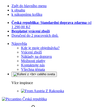
Zpět do hlavního menu
k obsahu
k nákupnímu košíku
Česká republika: Standardní doprava zdarma
od
1 290,00 Kč
Bezplatné vrácení zboží
Doručení do 2 pracovních dnů.
Nápověda
Kde je moje objednávka?
Vrácení zboží
Náklady na dopravu
Možnosti platby
Kontaktujte nás
Všechna témata
Více inspirace
Z Rakouska