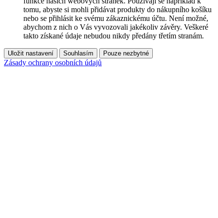
funkce našich webových stránek. Používají se například k
tomu, abyste si mohli přidávat produkty do nákupního košíku
nebo se přihlásit ke svému zákaznickému účtu. Není možné,
abychom z nich o Vás vyvozovali jakékoliv závěry. Veškeré
takto získané údaje nebudou nikdy předány třetím stranám.
Uložit nastavení
Souhlasím
Pouze nezbytné
Zásady ochrany osobních údajů