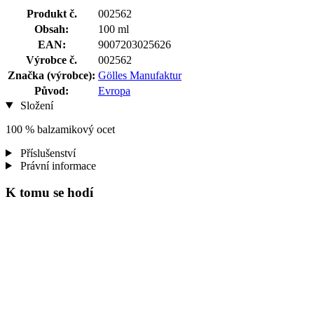
Produkt č.
002562
Obsah:
100 ml
EAN:
9007203025626
Výrobce č.
002562
Značka (výrobce):
Gölles Manufaktur
Původ:
Evropa
Složení
100 % balzamikový ocet
Příslušenství
Právní informace
K tomu se hodí