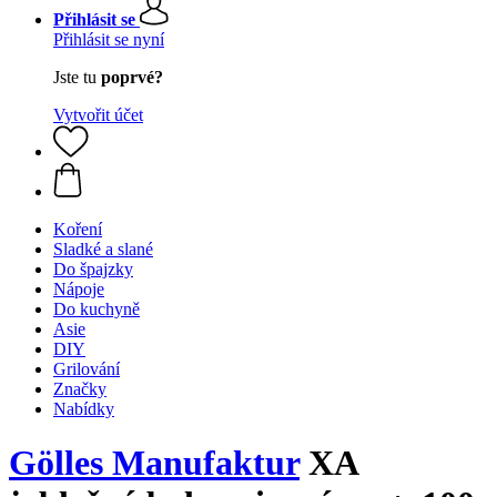
Přihlásit se
Přihlásit se nyní
Jste tu
poprvé?
Vytvořit účet
Koření
Sladké a slané
Do špajzky
Nápoje
Do kuchyně
Asie
DIY
Grilování
Značky
Nabídky
Gölles Manufaktur
XA