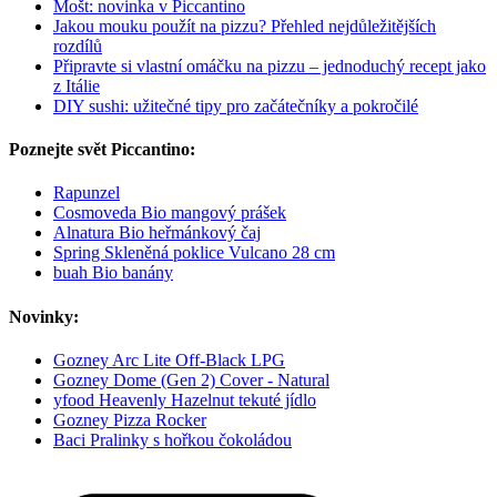
Mošt: novinka v Piccantino
Jakou mouku použít na pizzu? Přehled nejdůležitějších
rozdílů
Připravte si vlastní omáčku na pizzu – jednoduchý recept jako
z Itálie
DIY sushi: užitečné tipy pro začátečníky a pokročilé
Poznejte svět Piccantino:
Rapunzel
Cosmoveda Bio mangový prášek
Alnatura Bio heřmánkový čaj
Spring Skleněná poklice Vulcano 28 cm
buah Bio banány
Novinky:
Gozney Arc Lite Off-Black LPG
Gozney Dome (Gen 2) Cover - Natural
yfood Heavenly Hazelnut tekuté jídlo
Gozney Pizza Rocker
Baci Pralinky s hořkou čokoládou