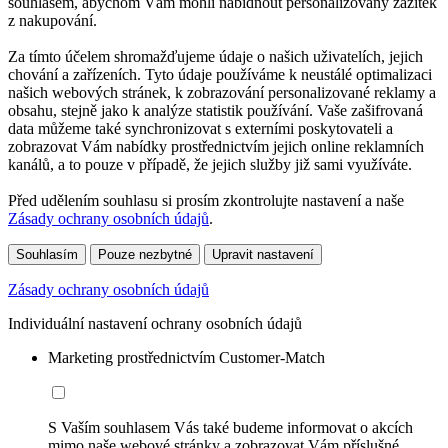
souhlasem, abychom Vám mohli nabídnout personalizovaný zážitek
z nakupování.
Za tímto účelem shromažďujeme údaje o našich uživatelích, jejich
chování a zařízeních. Tyto údaje používáme k neustálé optimalizaci
našich webových stránek, k zobrazování personalizované reklamy a
obsahu, stejně jako k analýze statistik používání. Vaše zašifrovaná
data můžeme také synchronizovat s externími poskytovateli a
zobrazovat Vám nabídky prostřednictvím jejich online reklamních
kanálů, a to pouze v případě, že jejich služby již sami využíváte.
Před udělením souhlasu si prosím zkontrolujte nastavení a naše
Zásady ochrany osobních údajů
.
Souhlasím
Pouze nezbytné
Upravit nastavení
Zásady ochrany osobních údajů
Individuální nastavení ochrany osobních údajů
Marketing prostřednictvím Customer-Match
S Vaším souhlasem Vás také budeme informovat o akcích
mimo naše webové stránky a zobrazovat Vám příslušné