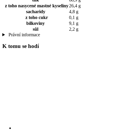
z toho nasycené mastné kyseliny
26,4 g
sacharidy
4,8 g
z toho cukr
0,1 g
bílkoviny
9,1 g
sůl
2,2 g
Právní informace
K tomu se hodí