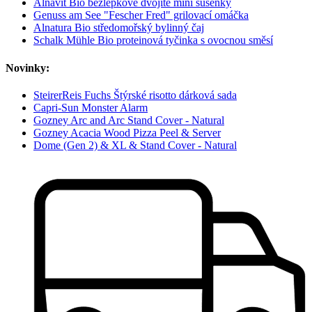
Alnavit Bio bezlepkové dvojité mini sušenky
Genuss am See "Fescher Fred" grilovací omáčka
Alnatura Bio středomořský bylinný čaj
Schalk Mühle Bio proteinová tyčinka s ovocnou směsí
Novinky:
SteirerReis Fuchs Štýrské risotto dárková sada
Capri-Sun Monster Alarm
Gozney Arc and Arc Stand Cover - Natural
Gozney Acacia Wood Pizza Peel & Server
Dome (Gen 2) & XL & Stand Cover - Natural