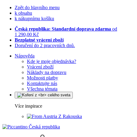
Zpět do hlavního menu
k obsahu
k nákupnímu košíku
Česká republika: Standardní doprava zdarma
od
1 290,00 Kč
Bezplatné vrácení zboží
Doručení do 2 pracovních dnů.
Nápověda
Kde je moje objednávka?
Vrácení zboží
Náklady na dopravu
Možnosti platby
Kontaktujte nás
Všechna témata
Více inspirace
Z Rakouska