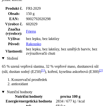
Produkt č.
FRI-2029
Obsah:
150 g
EAN:
9002792020298
Výrobce č.
602029
Značka
Frierss
(výrobce):
Výživa:
bez lepku, bez laktózy
Původ:
Rakousko
bez lepku, bez laktózy, bez umělých barviv, bez
Vlastnosti:
zvýrazňovačů chuti
Složení
65 % uzená vepřová slanina, 32 % vepřové maso, dusitanová sůl
[1]
[2]
(sůl, dusitan sodný (E250)
), koření, kyselina askorbová (E300)
Konzervační prostředek
antioxidant
Nutriční hodnoty
Nutriční hodnoty
pro/na 100 g
Energie/energetická hodnota
2834 / 677 kj / kcal
tuk
68,9 g