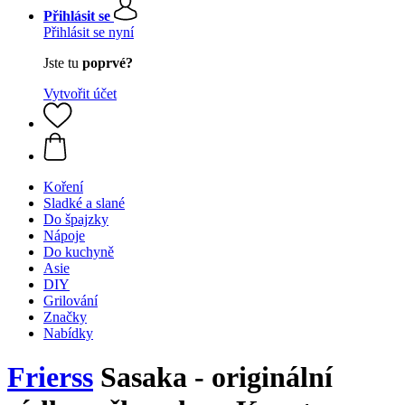
Přihlásit se
Přihlásit se nyní
Jste tu
poprvé?
Vytvořit účet
Koření
Sladké a slané
Do špajzky
Nápoje
Do kuchyně
Asie
DIY
Grilování
Značky
Nabídky
Frierss
Sasaka - originální