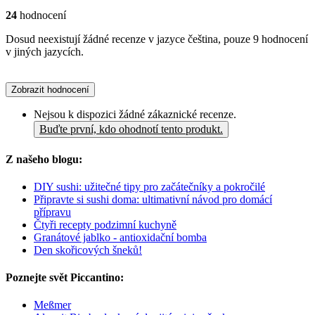
24
hodnocení
Dosud neexistují žádné recenze v jazyce čeština, pouze 9 hodnocení
v jiných jazycích.
Zobrazit hodnocení
Nejsou k dispozici žádné zákaznické recenze.
Buďte první, kdo ohodnotí tento produkt.
Z našeho blogu:
DIY sushi: užitečné tipy pro začátečníky a pokročilé
Připravte si sushi doma: ultimativní návod pro domácí
přípravu
Čtyři recepty podzimní kuchyně
Granátové jablko - antioxidační bomba
Den skořicových šneků!
Poznejte svět Piccantino:
Meßmer