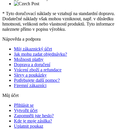
* Tyto doručovací náklady se vztahují na standardní dopravu.
Dodatečné náklady však mohou vzniknout, např. v důsledku
hmotnosti, velikosti nebo vlastností produktů. Tyto informace
naleznete přímo v popisu výrobku.
Nápověda a podpora
Můj zákaznický účet
Jak mohu zadat objednávku?
Možnosti platby
Doprava a doručení
Vrácení zboží a refundace
Slevy a poukázky
Potřebujete další pomoc?
Firemní zákazníci
Můj účet
Přihlásit se
Vytvořit účet
Zapomněli jste heslo?
Kde je moje zásilka?
Uplatnit poukaz