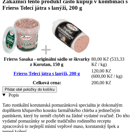
Zákazníci tento produkt často kupují v kombinaci s
Frierss Telecí játra s lanýži, 200 g
Frierss Sasaka - originální sádlo se škvarky
80,00 Kč
(533,33
z Korutan, 150 g
Kč / kg)
120,00 Kč
Frierss Telecí játra s lanýži, 200 g
(600,00 Kč / kg)
Celková cena:
200,00 Kč
Přidat obě položky do košíku
Popis
Tato rustikální korutanská pomazánková specialita je dokonalým
doplňkem křupavého kousku farmářského chleba a jedinečným
pamlskem, který by neměl chybět na žádné vydatné svačině. Do této
vydatné pomazánky se podle tradičního rodinného receptu
zpracovává to nejlepší místní vepřové maso, korutanský špek a
jemné koření.