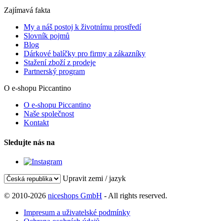
Zajímavá fakta
My a náš postoj k životnímu prostředí
Slovník pojmů
Blog
Dárkové balíčky pro firmy a zákazníky
Stažení zboží z prodeje
Partnerský program
O e-shopu Piccantino
O e-shopu Piccantino
Naše společnost
Kontakt
Sledujte nás na
Upravit zemi / jazyk
© 2010-2026
niceshops GmbH
- All rights reserved.
Impresum a uživatelské podmínky