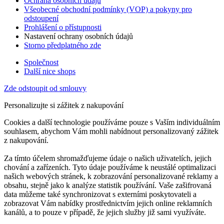
Ochrana osobních údajů
Všeobecné obchodní podmínky (VOP) a pokyny pro
odstoupení
Prohlášení o přístupnosti
Nastavení ochrany osobních údajů
Storno předplatného zde
Společnost
Další nice shops
Zde odstoupit od smlouvy
Personalizujte si zážitek z nakupování
Cookies a další technologie používáme pouze s Vaším individuálním
souhlasem, abychom Vám mohli nabídnout personalizovaný zážitek
z nakupování.
Za tímto účelem shromažďujeme údaje o našich uživatelích, jejich
chování a zařízeních. Tyto údaje používáme k neustálé optimalizaci
našich webových stránek, k zobrazování personalizované reklamy a
obsahu, stejně jako k analýze statistik používání. Vaše zašifrovaná
data můžeme také synchronizovat s externími poskytovateli a
zobrazovat Vám nabídky prostřednictvím jejich online reklamních
kanálů, a to pouze v případě, že jejich služby již sami využíváte.