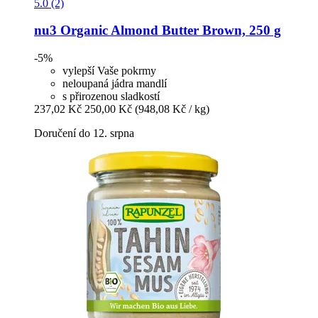
5.0 (2)
nu3
Organic Almond Butter Brown, 250 g
-5%
vylepší Vaše pokrmy
neloupaná jádra mandlí
s přirozenou sladkostí
237,02 Kč
250,00 Kč
(948,08 Kč / kg)
Doručení do 12. srpna