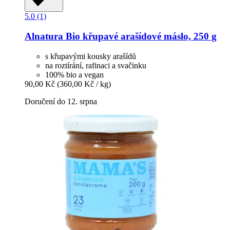
5.0 (1)
Alnatura
Bio křupavé arašídové máslo, 250 g
s křupavými kousky arašídů
na roztírání, rafinaci a svačinku
100% bio a vegan
90,00 Kč
(360,00 Kč / kg)
Doručení do 12. srpna