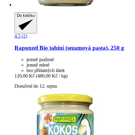
Do košíku
4.5 (2)
Rapunzel
Bio tahini (sezamová pasta), 250 g
jemně pražené
jemně mleté
bez přídatných látek
120,00 Kč
(480,00 Kč / kg)
Doručení do 12. srpna