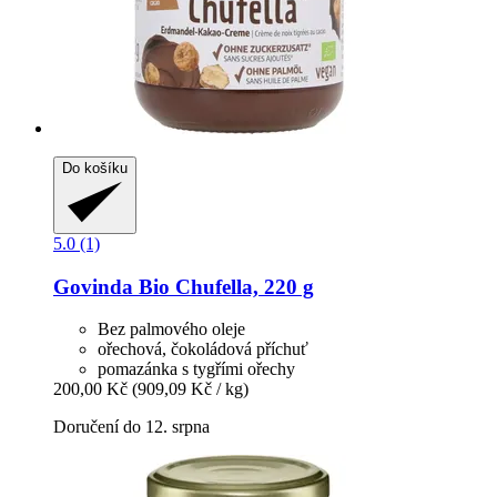
Do košíku
5.0 (1)
Govinda
Bio Chufella, 220 g
Bez palmového oleje
ořechová, čokoládová příchuť
pomazánka s tygřími ořechy
200,00 Kč
(909,09 Kč / kg)
Doručení do 12. srpna