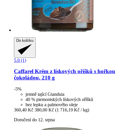
Do košíku
5.0 (1)
Caffarel
Krém z lískových oříšků s hořkou
čokoládou, 210 g
-5%
jemně tající Gianduia
40 % piemontských lískových oříšků
bez lepku a palmového oleje
360,40 Kč
380,00 Kč
(1 716,19 Kč / kg)
Doručení do 12. srpna