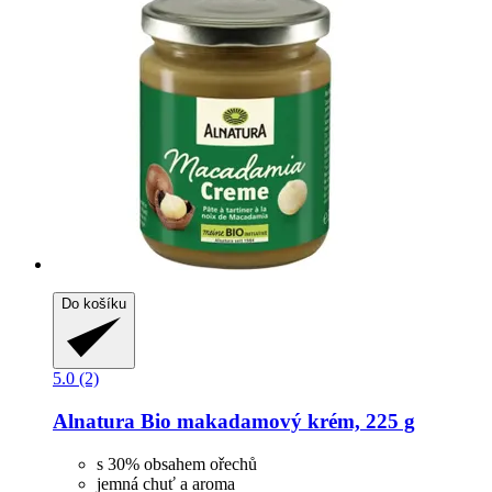
Do košíku
5.0 (2)
Alnatura
Bio makadamový krém, 225 g
s 30% obsahem ořechů
jemná chuť a aroma