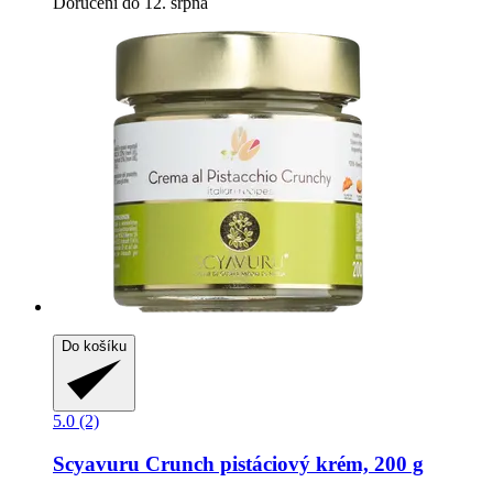
Doručení do 12. srpna
Do košíku
5.0 (2)
Scyavuru
Crunch pistáciový krém, 200 g