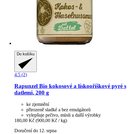
Do košíku
4.5 (2)
Rapunzel
Bio kokosové a lískooříškové pyré s
datlemi, 200 g
ke zjemnění
přirozeně sladké a bez emulgátorů
vylepšuje pečivo, müsli a další výrobky
180,00 Kč
(900,00 Kč / kg)
Doručení do 12. srpna