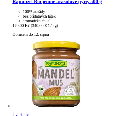
Rapunzel
Bio jemné arašídové pyré, 500 g
100% arašídy
bez přídatných látek
aromatická chuť
170,00 Kč
(340,00 Kč / kg)
Doručení do 12. srpna
2 varianty