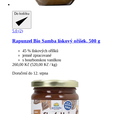
Do košíku
5.0 (2)
Rapunzel
Bio Samba lískový oříšek, 500 g
45 % lískových oříšků
jemně zpracované
s bourbonskou vanilkou
260,00 Kč
(520,00 Kč / kg)
Doručení do 12. srpna