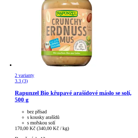
2 varianty
3.3 (3)
Rapunzel
Bio křupavé arašídové máslo se solí,
500 g
bez přísad
s kousky arašídů
s mořskou solí
170,00 Kč
(340,00 Kč / kg)