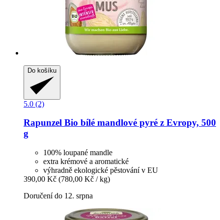
Do košíku
5.0 (2)
Rapunzel
Bio bílé mandlové pyré z Evropy, 500
g
100% loupané mandle
extra krémové a aromatické
výhradně ekologické pěstování v EU
390,00 Kč
(780,00 Kč / kg)
Doručení do 12. srpna