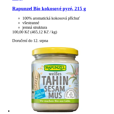
Rapunzel
Bio kokosové pyré, 215 g
100% aromatická kokosová příchuť
všestranné
jemná struktura
100,00 Kč
(465,12 Kč / kg)
Doručení do 12. srpna