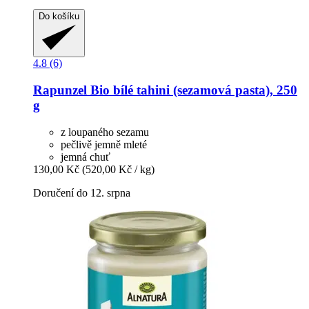
Do košíku
4.8 (6)
Rapunzel
Bio bílé tahini (sezamová pasta), 250
g
z loupaného sezamu
pečlivě jemně mleté
jemná chuť
130,00 Kč
(520,00 Kč / kg)
Doručení do 12. srpna