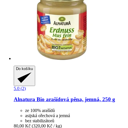
Do košíku
5.0 (2)
Alnatura
Bio arašídová pěna, jemná, 250 g
ze 100% arašídů
asijská ořechová a jemná
bez stabilizátorů
80,00 Kč
(320,00 Kč / kg)