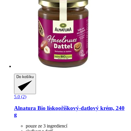
Do košíku
5.0 (2)
Alnatura
Bio lískooříškový-​datlový krém, 240
g
pouze ze 3 ingrediencí