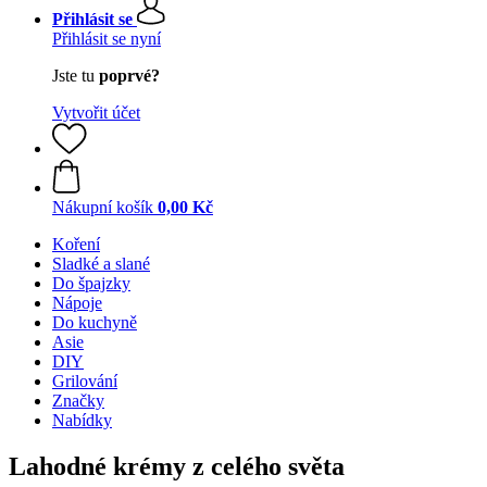
Přihlásit se
Přihlásit se nyní
Jste tu
poprvé?
Vytvořit účet
Nákupní košík
0,00 Kč
Koření
Sladké a slané
Do špajzky
Nápoje
Do kuchyně
Asie
DIY
Grilování
Značky
Nabídky
Lahodné krémy z celého světa