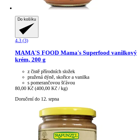
Do košíku
4.3 (3)
MAMA'S FOOD
Mama's Superfood vanilkový
krém, 200 g
z čistě přírodních složek
pražená dýně, skořice a vanilka
s pomerančovou šťávou
80,00 Kč
(400,00 Kč / kg)
Doručení do 12. srpna