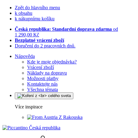
Zpět do hlavního menu
k obsahu
k nákupnímu košíku
Česká republika: Standardní doprava zdarma
od
1 290,00 Kč
Bezplatné vrácení zboží
Doručení do 2 pracovních dnů.
Nápověda
Kde je moje objednávka?
Vrácení zboží
Náklady na dopravu
Možnosti platby
Kontaktujte nás
Všechna témata
Více inspirace
Z Rakouska