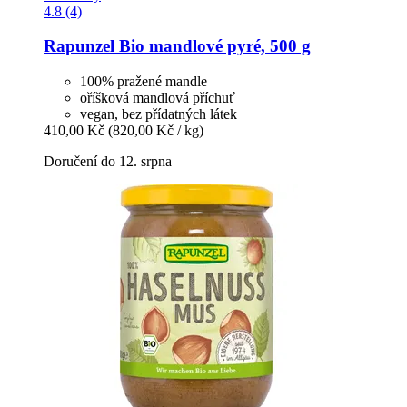
4.8 (4)
Rapunzel
Bio mandlové pyré, 500 g
100% pražené mandle
oříšková mandlová příchuť
vegan, bez přídatných látek
410,00 Kč
(820,00 Kč / kg)
Doručení do 12. srpna