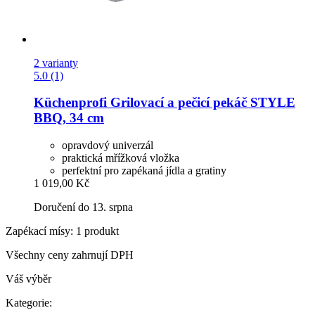
2 varianty
5.0 (1)
Küchenprofi
Grilovací a pečicí pekáč STYLE
BBQ, 34 cm
opravdový univerzál
praktická mřížková vložka
perfektní pro zapékaná jídla a gratiny
1 019,00 Kč
Doručení do 13. srpna
Zapékací mísy: 1 produkt
Všechny ceny zahrnují DPH
Váš výběr
Kategorie: