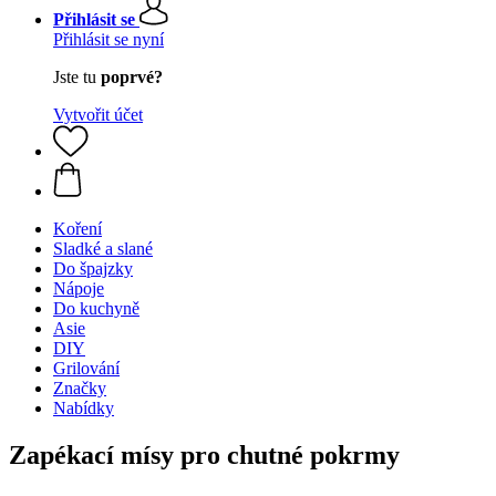
Přihlásit se
Přihlásit se nyní
Jste tu
poprvé?
Vytvořit účet
Koření
Sladké a slané
Do špajzky
Nápoje
Do kuchyně
Asie
DIY
Grilování
Značky
Nabídky
Zapékací mísy pro chutné pokrmy