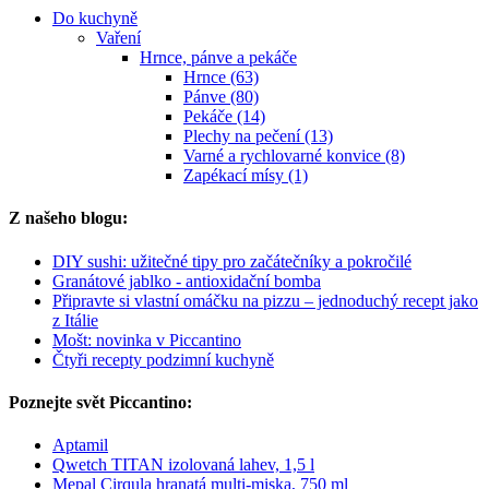
Do kuchyně
Vaření
Hrnce, pánve a pekáče
Hrnce (63)
Pánve (80)
Pekáče (14)
Plechy na pečení (13)
Varné a rychlovarné konvice (8)
Zapékací mísy (1)
Z našeho blogu:
DIY sushi: užitečné tipy pro začátečníky a pokročilé
Granátové jablko - antioxidační bomba
Připravte si vlastní omáčku na pizzu – jednoduchý recept jako
z Itálie
Mošt: novinka v Piccantino
Čtyři recepty podzimní kuchyně
Poznejte svět Piccantino:
Aptamil
Qwetch TITAN izolovaná lahev, 1,5 l
Mepal Cirqula hranatá multi-miska, 750 ml