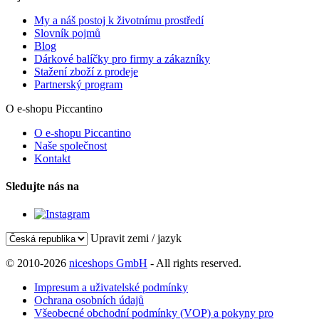
My a náš postoj k životnímu prostředí
Slovník pojmů
Blog
Dárkové balíčky pro firmy a zákazníky
Stažení zboží z prodeje
Partnerský program
O e-shopu Piccantino
O e-shopu Piccantino
Naše společnost
Kontakt
Sledujte nás na
Upravit zemi / jazyk
© 2010-2026
niceshops GmbH
- All rights reserved.
Impresum a uživatelské podmínky
Ochrana osobních údajů
Všeobecné obchodní podmínky (VOP) a pokyny pro