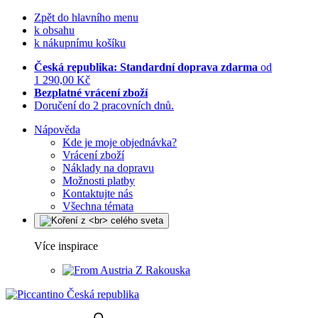
Zpět do hlavního menu
k obsahu
k nákupnímu košíku
Česká republika: Standardní doprava zdarma
od
1 290,00 Kč
Bezplatné vrácení zboží
Doručení do 2 pracovních dnů.
Nápověda
Kde je moje objednávka?
Vrácení zboží
Náklady na dopravu
Možnosti platby
Kontaktujte nás
Všechna témata
Více inspirace
Z Rakouska