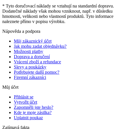
* Tyto doručovací náklady se vztahují na standardní dopravu.
Dodatečné náklady však mohou vzniknout, např. v důsledku
hmotnosti, velikosti nebo vlastností produktů. Tyto informace
naleznete přímo v popisu výrobku.
Nápověda a podpora
Můj zákaznický účet
Jak mohu zadat objednávku?
Možnosti platby
Doprava a doručení
Vrácení zboží a refundace
Slevy a poukázky
Potřebujete další pomoc?
Firemní zákazníci
Můj účet
Přihlásit se
Vytvořit účet
Zapomněli jste heslo?
Kde je moje zásilka?
Uplatnit poukaz
Zajímavá fakta