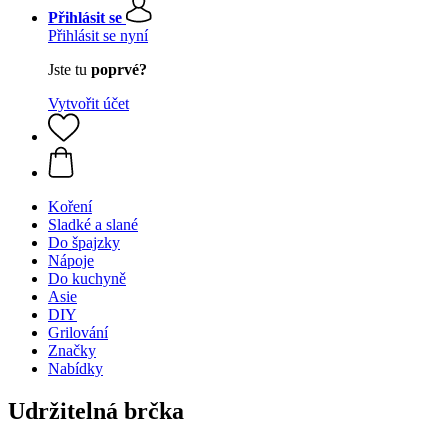
Přihlásit se
Přihlásit se nyní
Jste tu
poprvé?
Vytvořit účet
Koření
Sladké a slané
Do špajzky
Nápoje
Do kuchyně
Asie
DIY
Grilování
Značky
Nabídky
Udržitelná brčka