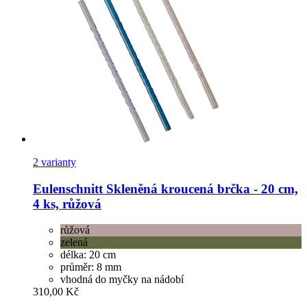
2 varianty
Eulenschnitt
Skleněná kroucená brčka -​ 20 cm,
4 ks, růžová
růžová
zelená
délka: 20 cm
průměr: 8 mm
vhodná do myčky na nádobí
310,00 Kč