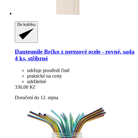
Do košíku
Dantesmile
Brčko z nerezové ocele -​ rovné, sada
4 ks, stříbrné
udržuje prostředí čisté
praktické na cesty
udržitelné
330,00 Kč
Doručení do 12. srpna