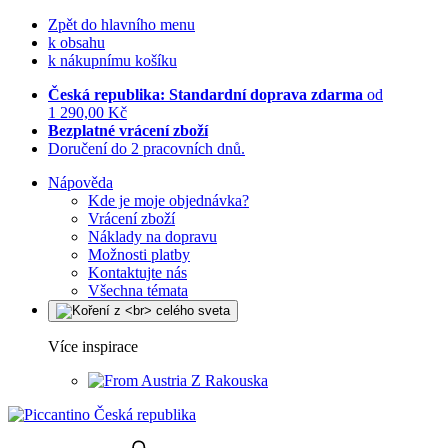
Zpět do hlavního menu
k obsahu
k nákupnímu košíku
Česká republika: Standardní doprava zdarma
od
1 290,00 Kč
Bezplatné vrácení zboží
Doručení do 2 pracovních dnů.
Nápověda
Kde je moje objednávka?
Vrácení zboží
Náklady na dopravu
Možnosti platby
Kontaktujte nás
Všechna témata
Více inspirace
Z Rakouska