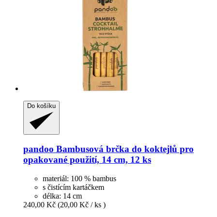
Do košíku
pandoo
Bambusová brčka do koktejlů pro
opakované použití, 14 cm, 12 ks
materiál: 100 % bambus
s čistícím kartáčkem
délka: 14 cm
240,00 Kč
(20,00 Kč / ks )