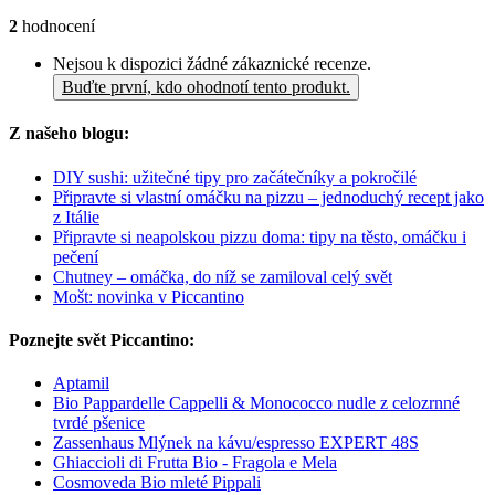
2
hodnocení
Nejsou k dispozici žádné zákaznické recenze.
Buďte první, kdo ohodnotí tento produkt.
Z našeho blogu:
DIY sushi: užitečné tipy pro začátečníky a pokročilé
Připravte si vlastní omáčku na pizzu – jednoduchý recept jako
z Itálie
Připravte si neapolskou pizzu doma: tipy na těsto, omáčku i
pečení
Chutney – omáčka, do níž se zamiloval celý svět
Mošt: novinka v Piccantino
Poznejte svět Piccantino:
Aptamil
Bio Pappardelle Cappelli & Monococco nudle z celozrnné
tvrdé pšenice
Zassenhaus Mlýnek na kávu/espresso EXPERT 48S
Ghiaccioli di Frutta Bio - Fragola e Mela
Cosmoveda Bio mleté Pippali