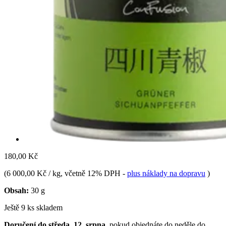
180,00 Kč
(
6 000,00 Kč / kg
, včetně 12% DPH
-
plus náklady na dopravu
)
Obsah:
30 g
Ještě 9 ks skladem
Doručení do středa, 12. srpna
, pokud objednáte do
neděle do