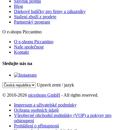
Slovník pojmů
Blog
Dárkové balíčky pro firmy a zákazníky
Stažení zboží z prodeje
Partnerský program
O e-shopu Piccantino
O e-shopu Piccantino
Naše společnost
Kontakt
Sledujte nás na
Upravit zemi / jazyk
© 2010-2026
niceshops GmbH
- All rights reserved.
Impresum a uživatelské podmínky
Ochrana osobních údajů
Všeobecné obchodní podmínky (VOP) a pokyny pro
odstoupení
Prohlášení o přístupnosti