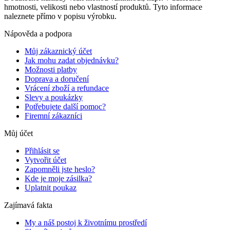
hmotnosti, velikosti nebo vlastností produktů. Tyto informace
naleznete přímo v popisu výrobku.
Nápověda a podpora
Můj zákaznický účet
Jak mohu zadat objednávku?
Možnosti platby
Doprava a doručení
Vrácení zboží a refundace
Slevy a poukázky
Potřebujete další pomoc?
Firemní zákazníci
Můj účet
Přihlásit se
Vytvořit účet
Zapomněli jste heslo?
Kde je moje zásilka?
Uplatnit poukaz
Zajímavá fakta
My a náš postoj k životnímu prostředí