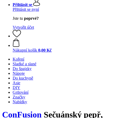
Přihlásit se
Přihlásit se nyní
Jste tu
poprvé?
Vytvořit účet
Nákupní košík
0,00 Kč
Koření
Sladké a slané
Do špajzky
Nápoje
Do kuchyně
Asie
DIY
Grilování
Značky
Nabídky
ConFusion
Sečuánský pepř,