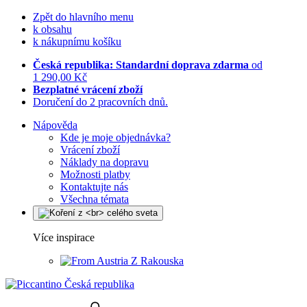
Zpět do hlavního menu
k obsahu
k nákupnímu košíku
Česká republika: Standardní doprava zdarma
od
1 290,00 Kč
Bezplatné vrácení zboží
Doručení do 2 pracovních dnů.
Nápověda
Kde je moje objednávka?
Vrácení zboží
Náklady na dopravu
Možnosti platby
Kontaktujte nás
Všechna témata
Více inspirace
Z Rakouska