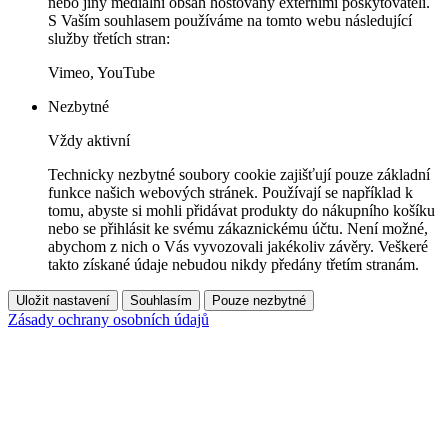
nebo jiný mediální obsah hostovaný externími poskytovateli.
S Vaším souhlasem používáme na tomto webu následující
služby třetích stran:
Vimeo, YouTube
Nezbytné
Vždy aktivní
Technicky nezbytné soubory cookie zajišťují pouze základní
funkce našich webových stránek. Používají se například k
tomu, abyste si mohli přidávat produkty do nákupního košíku
nebo se přihlásit ke svému zákaznickému účtu. Není možné,
abychom z nich o Vás vyvozovali jakékoliv závěry. Veškeré
takto získané údaje nebudou nikdy předány třetím stranám.
Uložit nastavení
Souhlasím
Pouze nezbytné
Zásady ochrany osobních údajů