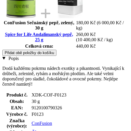
ConFusion Sečuánský pepř, zelený,
180,00 Kč
(6 000,00 Kč /
30 g
kg)
Spice for Life Andalimanský pepř,
260,00 Kč
25 g
(10 400,00 Kč / kg)
Celková cena:
440,00 Kč
Přidat obě položky do košíku
Popis
Dodá každému pokrmu nádech exotiky a pikantnosti. Vynikající k
drůbeži, zelenině, rybám a mořským plodům. Ale také velmi
doporučený pro sladké, čokoládové a ovocné pokrmy. Nejlépe
čerstvě namletý!
Produkt č.
XDK-COF-F0123
Obsah:
30 g
EAN:
9120100790326
Výrobce č.
F0123
Značka
ConFusion
(výrobce):