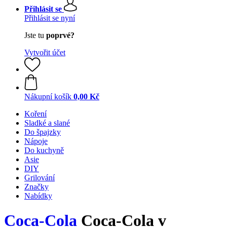
Přihlásit se
Přihlásit se nyní
Jste tu
poprvé?
Vytvořit účet
Nákupní košík
0,00 Kč
Koření
Sladké a slané
Do špajzky
Nápoje
Do kuchyně
Asie
DIY
Grilování
Značky
Nabídky
Coca‑Cola
Coca-Cola v