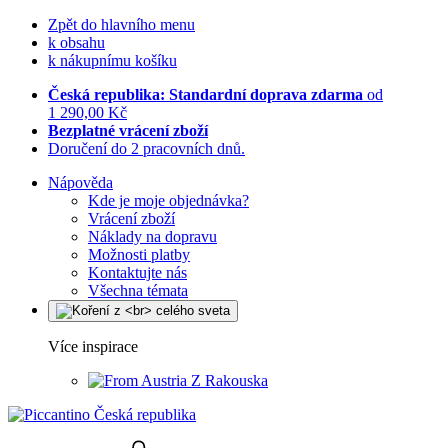
Zpět do hlavního menu
k obsahu
k nákupnímu košíku
Česká republika: Standardní doprava zdarma
od
1 290,00 Kč
Bezplatné vrácení zboží
Doručení do 2 pracovních dnů.
Nápověda
Kde je moje objednávka?
Vrácení zboží
Náklady na dopravu
Možnosti platby
Kontaktujte nás
Všechna témata
Více inspirace
Z Rakouska