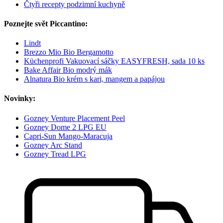
Čtyři recepty podzimní kuchyně
Poznejte svět Piccantino:
Lindt
Brezzo Mio Bio Bergamotto
Küchenprofi Vakuovací sáčky EASYFRESH, sada 10 ks
Bake Affair Bio modrý mák
Alnatura Bio krém s kari, mangem a papájou
Novinky:
Gozney Venture Placement Peel
Gozney Dome 2 LPG EU
Capri-Sun Mango-Maracuja
Gozney Arc Stand
Gozney Tread LPG