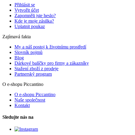
Přihlásit se
Vytvořit účet
Zapomněli jste heslo?
Kde je moje zásilka?
Uplatnit poukaz
Zajímavá fakta
My a náš postoj k životnímu prostředí
Slovník pojmů
Blog
Dárkové balíčky pro firmy a zákazníky
Stažení zboží z prodeje
Partnerský program
O e-shopu Piccantino
O e-shopu Piccantino
Naše společnost
Kontakt
Sledujte nás na