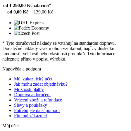
od 1 290,00 Kč
zdarma*
od 0,00 Kč
139,00 Kč
* Tyto doručovací náklady se vztahují na standardní dopravu.
Dodatečné náklady však mohou vzniknout, např. v důsledku
hmotnosti, velikosti nebo vlastností produktů. Tyto informace
naleznete přímo v popisu výrobku.
Nápověda a podpora
Můj zákaznický účet
Jak mohu zadat objednávku?
Možnosti platby
Doprava a doručení
Vrácení zboží a refundace
Slevy a poukázky
Potřebujete další pomoc?
Firemní zákazníci
Můj účet