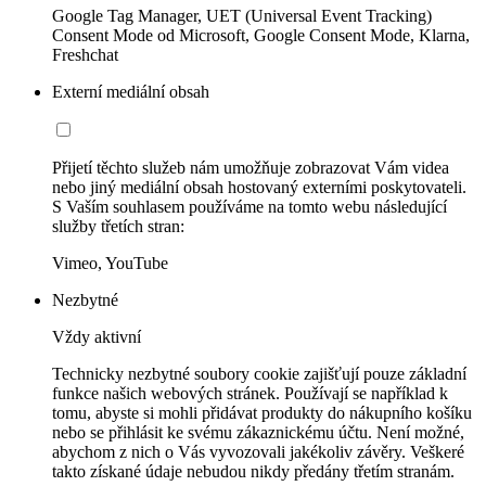
Google Tag Manager, UET (Universal Event Tracking)
Consent Mode od Microsoft, Google Consent Mode, Klarna,
Freshchat
Externí mediální obsah
Přijetí těchto služeb nám umožňuje zobrazovat Vám videa
nebo jiný mediální obsah hostovaný externími poskytovateli.
S Vaším souhlasem používáme na tomto webu následující
služby třetích stran:
Vimeo, YouTube
Nezbytné
Vždy aktivní
Technicky nezbytné soubory cookie zajišťují pouze základní
funkce našich webových stránek. Používají se například k
tomu, abyste si mohli přidávat produkty do nákupního košíku
nebo se přihlásit ke svému zákaznickému účtu. Není možné,
abychom z nich o Vás vyvozovali jakékoliv závěry. Veškeré
takto získané údaje nebudou nikdy předány třetím stranám.