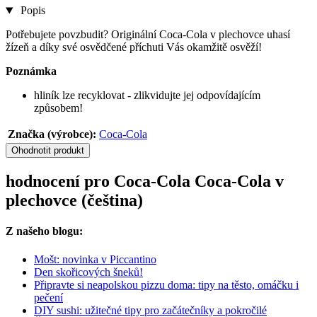
Popis
Potřebujete povzbudit? Originální Coca-Cola v plechovce uhasí
žízeň a díky své osvědčené příchuti Vás okamžitě osvěží!
Poznámka
hliník lze recyklovat - zlikvidujte jej odpovídajícím
způsobem!
Značka (výrobce):
Coca‑Cola
Ohodnotit produkt
hodnocení pro Coca‑Cola Coca-Cola v
plechovce (čeština)
Z našeho blogu:
Mošt: novinka v Piccantino
Den skořicových šneků!
Připravte si neapolskou pizzu doma: tipy na těsto, omáčku i
pečení
DIY sushi: užitečné tipy pro začátečníky a pokročilé