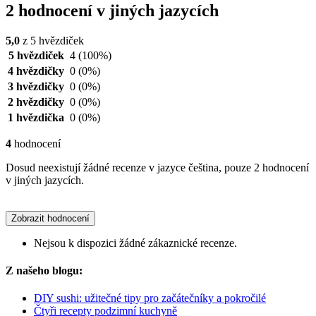
2 hodnocení v jiných jazycích
5,0
z 5 hvězdiček
5 hvězdiček
4
(100%)
4 hvězdičky
0
(0%)
3 hvězdičky
0
(0%)
2 hvězdičky
0
(0%)
1 hvězdička
0
(0%)
4
hodnocení
Dosud neexistují žádné recenze v jazyce čeština, pouze 2 hodnocení
v jiných jazycích.
Zobrazit hodnocení
Nejsou k dispozici žádné zákaznické recenze.
Z našeho blogu:
DIY sushi: užitečné tipy pro začátečníky a pokročilé
Čtyři recepty podzimní kuchyně