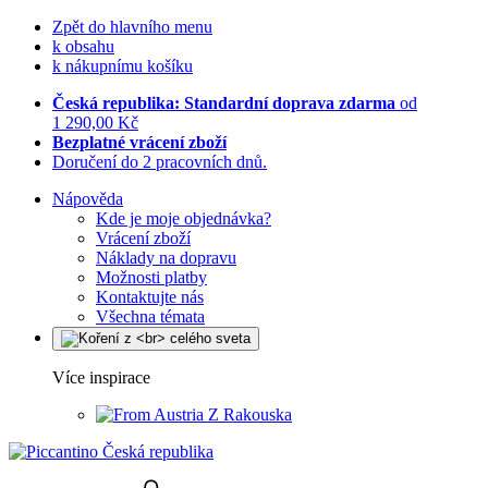
Zpět do hlavního menu
k obsahu
k nákupnímu košíku
Česká republika: Standardní doprava zdarma
od
1 290,00 Kč
Bezplatné vrácení zboží
Doručení do 2 pracovních dnů.
Nápověda
Kde je moje objednávka?
Vrácení zboží
Náklady na dopravu
Možnosti platby
Kontaktujte nás
Všechna témata
Více inspirace
Z Rakouska