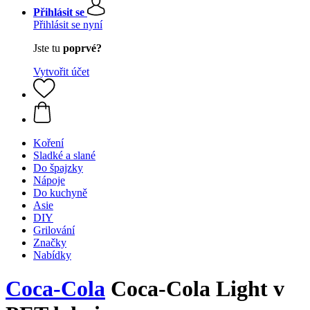
Přihlásit se
Přihlásit se nyní
Jste tu
poprvé?
Vytvořit účet
Koření
Sladké a slané
Do špajzky
Nápoje
Do kuchyně
Asie
DIY
Grilování
Značky
Nabídky
Coca‑Cola
Coca-Cola Light v