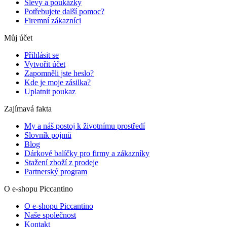
Slevy a poukázky
Potřebujete další pomoc?
Firemní zákazníci
Můj účet
Přihlásit se
Vytvořit účet
Zapomněli jste heslo?
Kde je moje zásilka?
Uplatnit poukaz
Zajímavá fakta
My a náš postoj k životnímu prostředí
Slovník pojmů
Blog
Dárkové balíčky pro firmy a zákazníky
Stažení zboží z prodeje
Partnerský program
O e-shopu Piccantino
O e-shopu Piccantino
Naše společnost
Kontakt