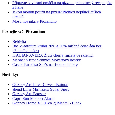
Připravte si vlastní omáčku na pizzu – jednoduchý recept jako
z Itálie
Jakou mouku použít na pizzu? Přehled nejdůležitějších
rozdílů
Mošt: novinka v Piccantino
Poznejte svět Piccantino:
Bebivita
Bio kvadratura kruhu 70% a 30% mléčná čokoláda bez
přidaného cukru
ITALIANAVERA Žlutá cherry rajčata ve sklenici
Manner Victor Schmidt Mozartovy kostky
Casale Paradiso Směs na risotto s hříbky
Novinky:
Gozney Arc Lite - Cover - Natural
ahead Lime-Mint Zero Sugar Sirup
Gozney Arc Booster
Capri-Sun Monster Alarm
Gozney Dome XL (Gen 2) Mantel - Black