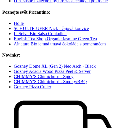
DIY sushi: užitečné tipy pro začátečníky a pokročilé
Poznejte svět Piccantino:
Holle
SCHULTE-UFER Nick - čajová konvice
LaSelva Bio Salsa Contadina
English Tea Shop Organic Jasmine Green Tea
Alnatura Bio jemná tmavá čokoláda s pomerančem
Novinky:
Gozney Dome XL (Gen 2) Neo Arch - Black
Gozney Acacia Wood Pizza Peel & Server
CHIMMY'S Chimichurri - Spicy
CHIMMY'S Chimichurri - Smoky/BBQ
Gozney Pizza Cutter