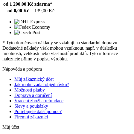
od 1 290,00 Kč
zdarma*
od 0,00 Kč
139,00 Kč
* Tyto doručovací náklady se vztahují na standardní dopravu.
Dodatečné náklady však mohou vzniknout, např. v důsledku
hmotnosti, velikosti nebo vlastností produktů. Tyto informace
naleznete přímo v popisu výrobku.
Nápověda a podpora
Můj zákaznický účet
Jak mohu zadat objednávku?
Možnosti platby
Doprava a doručení
Vrácení zboží a refundace
Slevy a poukázky
Potřebujete další pomoc?
Firemní zákazníci
Můj účet