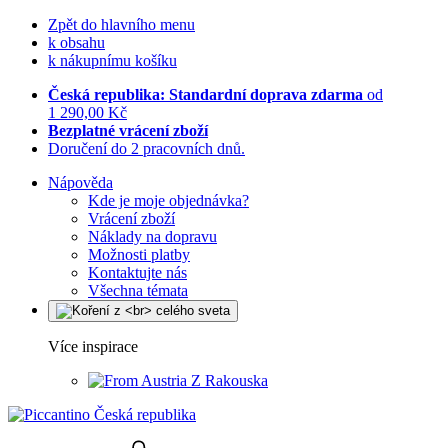
Zpět do hlavního menu
k obsahu
k nákupnímu košíku
Česká republika: Standardní doprava zdarma
od
1 290,00 Kč
Bezplatné vrácení zboží
Doručení do 2 pracovních dnů.
Nápověda
Kde je moje objednávka?
Vrácení zboží
Náklady na dopravu
Možnosti platby
Kontaktujte nás
Všechna témata
Více inspirace
Z Rakouska