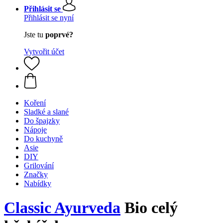
Přihlásit se
Přihlásit se nyní
Jste tu
poprvé?
Vytvořit účet
Koření
Sladké a slané
Do špajzky
Nápoje
Do kuchyně
Asie
DIY
Grilování
Značky
Nabídky
Classic Ayurveda
Bio celý