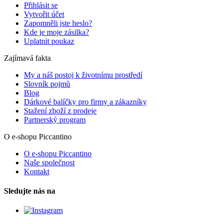
Přihlásit se
Vytvořit účet
Zapomněli jste heslo?
Kde je moje zásilka?
Uplatnit poukaz
Zajímavá fakta
My a náš postoj k životnímu prostředí
Slovník pojmů
Blog
Dárkové balíčky pro firmy a zákazníky
Stažení zboží z prodeje
Partnerský program
O e-shopu Piccantino
O e-shopu Piccantino
Naše společnost
Kontakt
Sledujte nás na