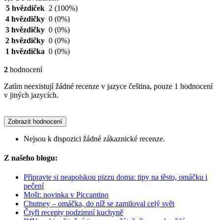
5 hvězdiček
2
(100%)
4 hvězdičky
0
(0%)
3 hvězdičky
0
(0%)
2 hvězdičky
0
(0%)
1 hvězdička
0
(0%)
2
hodnocení
Zatím neexistují žádné recenze v jazyce čeština, pouze 1 hodnocení
v jiných jazycích.
Zobrazit hodnocení
Nejsou k dispozici žádné zákaznické recenze.
Z našeho blogu:
Připravte si neapolskou pizzu doma: tipy na těsto, omáčku i
pečení
Mošt: novinka v Piccantino
Chutney – omáčka, do níž se zamiloval celý svět
Čtyři recepty podzimní kuchyně