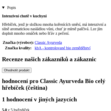
Popis
Intenzivní chutě v kuchyni
Hřebíček, jenž je složkou mnoha kořenících směsí, má intenzivní a
silně aromatickou nasládlou vůni, chuť je mírně palčivá. Lze jím
doplnit mnoho omáček nebo šťáv z pečení.
Značka (výrobce):
Classic Ayurveda
Značka kvality:
kbA - kontrolované bio zemědělství
Recenze našich zákazníků a zákaznic
Ohodnotit produkt
hodnocení pro Classic Ayurveda Bio celý
hřebíček (čeština)
1 hodnocení v jiných jazycích
5,0
z 5 hvězdiček