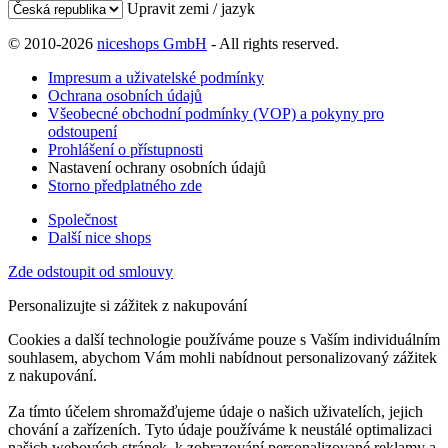
Upravit zemi / jazyk
© 2010-2026
niceshops GmbH
- All rights reserved.
Impresum a uživatelské podmínky
Ochrana osobních údajů
Všeobecné obchodní podmínky (VOP) a pokyny pro
odstoupení
Prohlášení o přístupnosti
Nastavení ochrany osobních údajů
Storno předplatného zde
Společnost
Další nice shops
Zde odstoupit od smlouvy
Personalizujte si zážitek z nakupování
Cookies a další technologie používáme pouze s Vaším individuálním
souhlasem, abychom Vám mohli nabídnout personalizovaný zážitek
z nakupování.
Za tímto účelem shromažďujeme údaje o našich uživatelích, jejich
chování a zařízeních. Tyto údaje používáme k neustálé optimalizaci
našich webových stránek, k zobrazování personalizované reklamy a