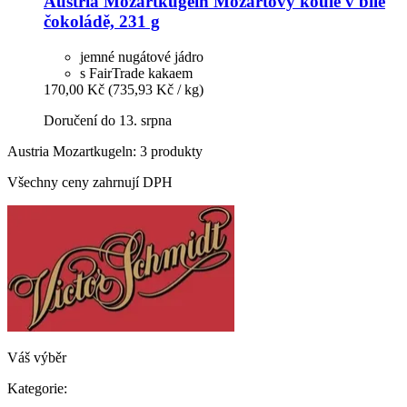
Austria Mozartkugeln
Mozartovy koule v bílé
čokoládě, 231 g
jemné nugátové jádro
s FairTrade kakaem
170,00 Kč
(735,93 Kč / kg)
Doručení do 13. srpna
Austria Mozartkugeln: 3 produkty
Všechny ceny zahrnují DPH
Váš výběr
Kategorie: