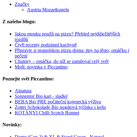
Značky
Austria Mozartkugeln
Z našeho blogu:
Jakou mouku použít na pizzu? Přehled nejdůležitějších
rozdílů
Čtyři recepty podzimní kuchyně
Připravte si neapolskou pizzu doma: tipy na těsto, omáčku i
pečení
Chutney – omáčka, do níž se zamiloval celý svět
Mošt: novinka v Piccantino
Poznejte svět Piccantino:
Alnatura
Sonnentor Bio kari - sladké
BEBA Bio PRE počáteční kojenecká výživa
Zotter Schokolade Bio nugátová tyčinka s kešu
KOTÁNYI Chilli Scotch Bonnet
Novinky:
Dome (Gen 2) & XL & Stand Cover - Natural