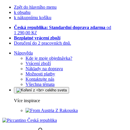
Zpět do hlavního menu
k obsahu
k nákupnímu košíku
Česká republika: Standardní doprava zdarma
od
1 290,00 Kč
Bezplatné vrácení zboží
Doručení do 2 pracovních dnů.
Nápověda
Kde je moje objednávka?
Vrácení zboží
Náklady na dopravu
Možnosti platby
Kontaktujte nás
Všechna témata
Více inspirace
Z Rakouska