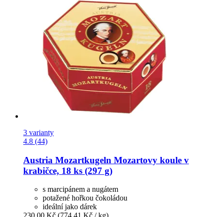
3 varianty
4.8 (44)
Austria Mozartkugeln
Mozartovy koule v
krabičce, 18 ks (297 g)
s marcipánem a nugátem
potažené hořkou čokoládou
ideální jako dárek
230,00 Kč
(774,41 Kč / kg)