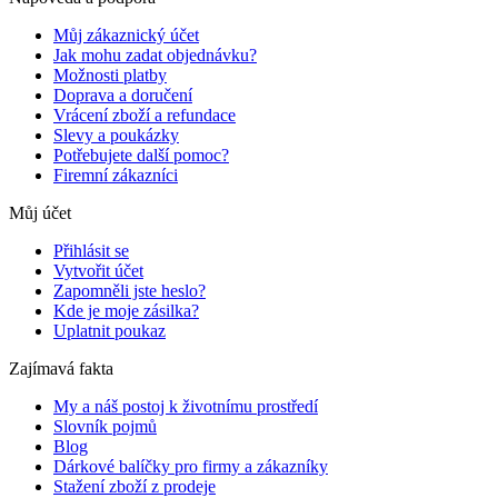
Můj zákaznický účet
Jak mohu zadat objednávku?
Možnosti platby
Doprava a doručení
Vrácení zboží a refundace
Slevy a poukázky
Potřebujete další pomoc?
Firemní zákazníci
Můj účet
Přihlásit se
Vytvořit účet
Zapomněli jste heslo?
Kde je moje zásilka?
Uplatnit poukaz
Zajímavá fakta
My a náš postoj k životnímu prostředí
Slovník pojmů
Blog
Dárkové balíčky pro firmy a zákazníky
Stažení zboží z prodeje