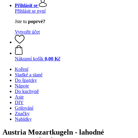
Přihlásit se
Přihlásit se nyní
Jste tu
poprvé?
Vytvořit účet
Nákupní košík
0,00 Kč
Koření
Sladké a slané
Do špajzky
Nápoje
Do kuchyně
Asie
DIY
Grilování
Značky
Nabídky
Austria Mozartkugeln - lahodné