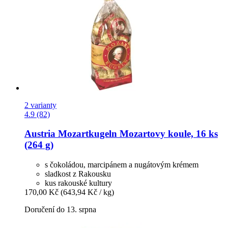
2 varianty
4.9 (82)
Austria Mozartkugeln
Mozartovy koule, 16 ks
(264 g)
s čokoládou, marcipánem a nugátovým krémem
sladkost z Rakousku
kus rakouské kultury
170,00 Kč
(643,94 Kč / kg)
Doručení do 13. srpna