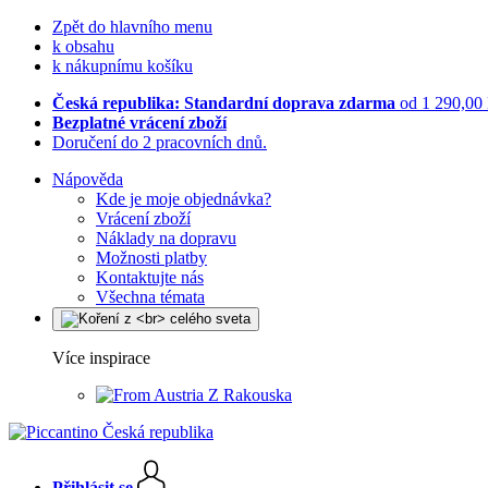
Zpět do hlavního menu
k obsahu
k nákupnímu košíku
Česká republika: Standardní doprava zdarma
od 1 290,00
Bezplatné vrácení zboží
Doručení do 2 pracovních dnů.
Nápověda
Kde je moje objednávka?
Vrácení zboží
Náklady na dopravu
Možnosti platby
Kontaktujte nás
Všechna témata
Více inspirace
Z Rakouska
Přihlásit se