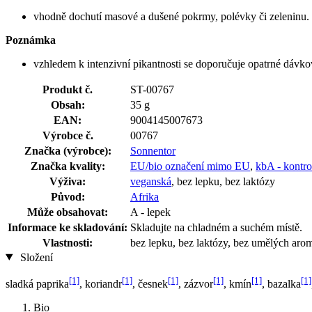
vhodně dochutí masové a dušené pokrmy, polévky či zeleninu.
Poznámka
vzhledem k intenzivní pikantnosti se doporučuje opatrné dávko
Produkt č.
ST-00767
Obsah:
35 g
EAN:
9004145007673
Výrobce č.
00767
Značka (výrobce):
Sonnentor
Značka kvality:
EU/bio označení mimo EU
,
kbA - kontro
Výživa:
veganská
, bez lepku, bez laktózy
Původ:
Afrika
Může obsahovat:
A - lepek
Informace ke skladování:
Skladujte na chladném a suchém místě.
Vlastnosti:
bez lepku, bez laktózy, bez umělých arom
Složení
[1]
[1]
[1]
[1]
[1]
[1]
sladká paprika
, koriandr
, česnek
, zázvor
, kmín
, bazalka
Bio