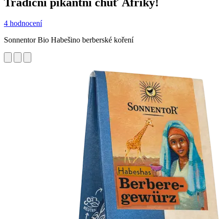
Tradiční pikantní chuť Afriky!
4 hodnocení
Sonnentor Bio Habešino berberské koření