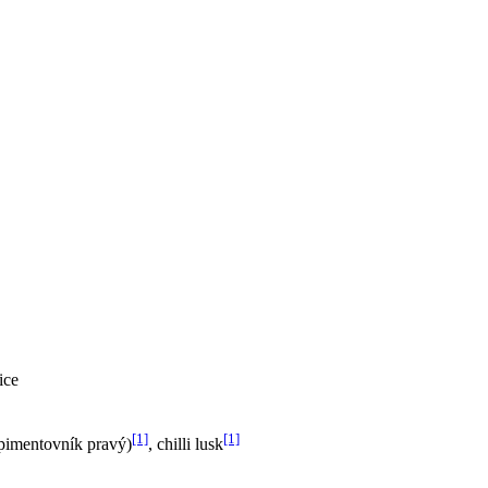
ice
[1]
[1]
(pimentovník pravý)
, chilli lusk