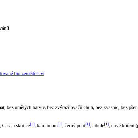
vání!
lované bio zemědělství
at, bez umělých barviv, bez zvýrazňovačů chuti, bez kvasnic, bez pšen
[1]
[1]
[1]
[1]
, Cassia skořice
, kardamom
, černý pepř
, cibule
, nové koření 