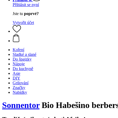
Přihlásit se nyní
Jste tu
poprvé?
Vytvořit účet
Koření
Sladké a slané
Do špajzky
Nápoje
Do kuchyně
Asie
DIY
Grilování
Značky
Nabídky
Sonnentor
Bio Habešino berbersk