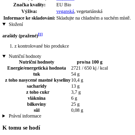
Značka kvality:
EU Bio
Výživa:
veganská
, vegetariánská
Informace ke skladování:
Skladujte na chladném a suchém místě.
Složení
[1]
arašídy (pražené)
z kontrolované bio produkce
Nutriční hodnoty
Nutriční hodnoty
pro/na 100 g
Energie/energetická hodnota
2721 / 650 kj / kcal
tuk
54 g
z toho nasycené mastné kyseliny
10,4 g
sacharidy
13 g
z toho cukr
3,7 g
vláknina
6 g
bílkoviny
25 g
sůl
0,08 g
Právní informace
K tomu se hodí