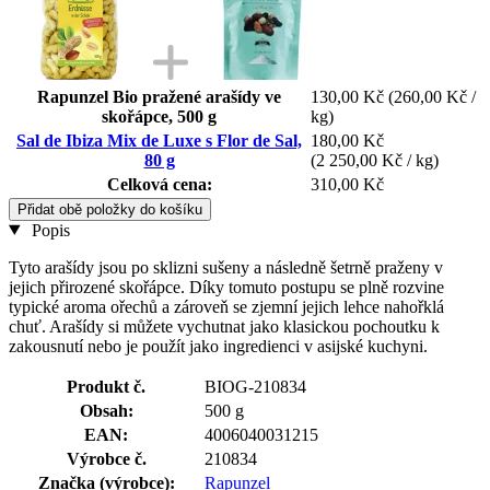
Rapunzel Bio pražené arašídy ve
130,00 Kč
(260,00 Kč /
skořápce, 500 g
kg)
Sal de Ibiza Mix de Luxe s Flor de Sal,
180,00 Kč
80 g
(2 250,00 Kč / kg)
Celková cena:
310,00 Kč
Přidat obě položky do košíku
Popis
Tyto arašídy jsou po sklizni sušeny a následně šetrně praženy v
jejich přirozené skořápce. Díky tomuto postupu se plně rozvine
typické aroma ořechů a zároveň se zjemní jejich lehce nahořklá
chuť. Arašídy si můžete vychutnat jako klasickou pochoutku k
zakousnutí nebo je použít jako ingredienci v asijské kuchyni.
Produkt č.
BIOG-210834
Obsah:
500 g
EAN:
4006040031215
Výrobce č.
210834
Značka (výrobce):
Rapunzel