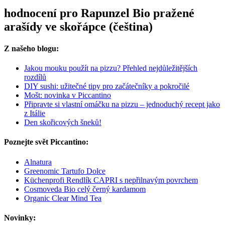
hodnocení pro Rapunzel Bio pražené
arašídy ve skořápce (čeština)
Z našeho blogu:
Jakou mouku použít na pizzu? Přehled nejdůležitějších
rozdílů
DIY sushi: užitečné tipy pro začátečníky a pokročilé
Mošt: novinka v Piccantino
Připravte si vlastní omáčku na pizzu – jednoduchý recept jako
z Itálie
Den skořicových šneků!
Poznejte svět Piccantino:
Alnatura
Greenomic Tartufo Dolce
Küchenprofi Rendlík CAPRI s nepřilnavým povrchem
Cosmoveda Bio celý černý kardamom
Organic Clear Mind Tea
Novinky: