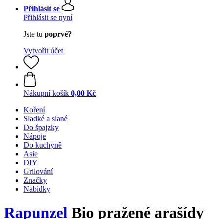
Přihlásit se
Přihlásit se nyní
Jste tu
poprvé?
Vytvořit účet
Nákupní košík
0,00 Kč
Koření
Sladké a slané
Do špajzky
Nápoje
Do kuchyně
Asie
DIY
Grilování
Značky
Nabídky
Rapunzel
Bio pražené arašídy