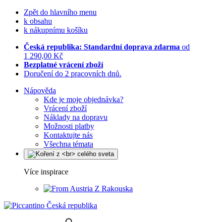
Zpět do hlavního menu
k obsahu
k nákupnímu košíku
Česká republika: Standardní doprava zdarma
od
1 290,00 Kč
Bezplatné vrácení zboží
Doručení do 2 pracovních dnů.
Nápověda
Kde je moje objednávka?
Vrácení zboží
Náklady na dopravu
Možnosti platby
Kontaktujte nás
Všechna témata
Více inspirace
Z Rakouska