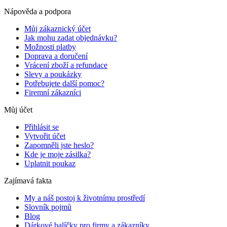
Nápověda a podpora
Můj zákaznický účet
Jak mohu zadat objednávku?
Možnosti platby
Doprava a doručení
Vrácení zboží a refundace
Slevy a poukázky
Potřebujete další pomoc?
Firemní zákazníci
Můj účet
Přihlásit se
Vytvořit účet
Zapomněli jste heslo?
Kde je moje zásilka?
Uplatnit poukaz
Zajímavá fakta
My a náš postoj k životnímu prostředí
Slovník pojmů
Blog
Dárkové balíčky pro firmy a zákazníky