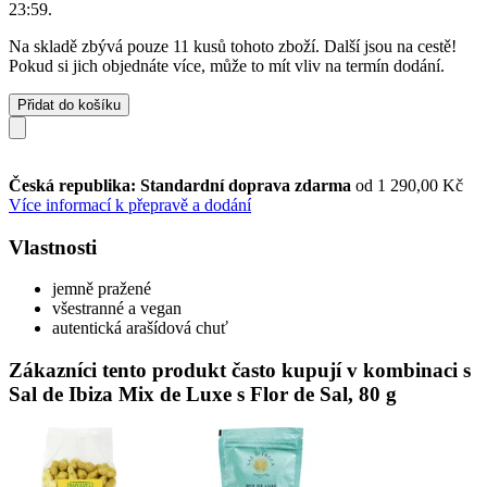
23:59
.
Na skladě zbývá pouze 11 kusů tohoto zboží. Další jsou na cestě!
Pokud si jich objednáte více, může to mít vliv na termín dodání.
Přidat do košíku
Česká republika: Standardní doprava zdarma
od 1 290,00 Kč
Více informací k přepravě a dodání
Vlastnosti
jemně pražené
všestranné a vegan
autentická arašídová chuť
Zákazníci tento produkt často kupují v kombinaci s
Sal de Ibiza Mix de Luxe s Flor de Sal, 80 g