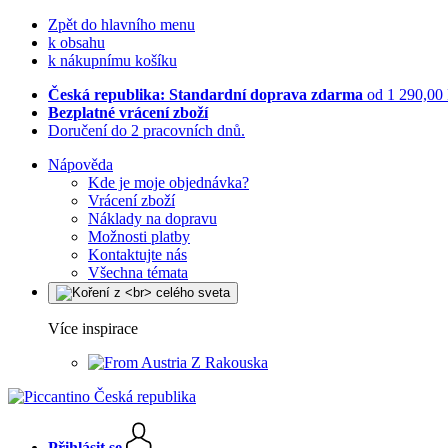
Zpět do hlavního menu
k obsahu
k nákupnímu košíku
Česká republika: Standardní doprava zdarma
od 1 290,00
Bezplatné vrácení zboží
Doručení do 2 pracovních dnů.
Nápověda
Kde je moje objednávka?
Vrácení zboží
Náklady na dopravu
Možnosti platby
Kontaktujte nás
Všechna témata
Více inspirace
Z Rakouska
Přihlásit se