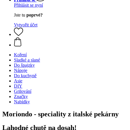
Přihlásit se nyní
Jste tu
poprvé?
Vytvořit účet
Koření
Sladké a slané
Do špajzky
Nápoje
Do kuchyně
Asie
DIY
Grilování
Značky
Nabídky
Moriondo - speciality z italské pekárny
Lahodné chutě na dosah!