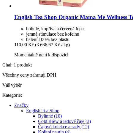
English Tea Shop
Organic Mama Me Wellness Tea
bobule, kopřiva a červená řepa
jemná stimulace bez kofeinu
balení 100% bez plastu
110,00 Kč
(3 666,67 Kč / kg)
Momentálně není k dispozici
Chai: 1 produkt
Všechny ceny zahrnují DPH
Váš výběr
Kategorie:
Značky
English Tea Shop
Bylinné (10)
Cold Brew a ledové čaje (3)
Čajové kolekce a sady (12)
Koření na gin (4)