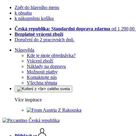
Zpět do hlavního menu
k obsahu
k nákupnímu košíku
Česká republika: Standardní doprava zdarma
od 1 290,00
Bezplatné vrácení zboží
Doručení do 2 pracovních dnů.
Nápověda
Kde je moje objednávka?
Vrácení zboží
Náklady na dopravu
Možnosti platby
Kontaktujte nás
Všechna témata
Více inspirace
Z Rakouska
Přihlásit se