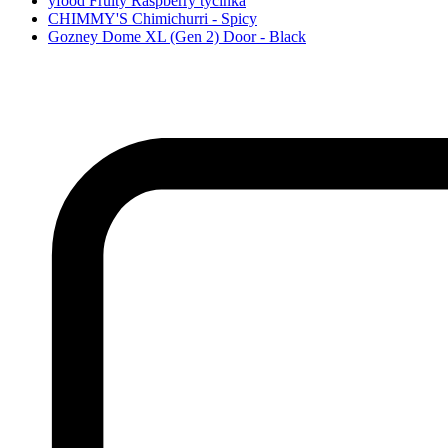
yfood Fruity Raspberry tyčinka
CHIMMY'S Chimichurri - Spicy
Gozney Dome XL (Gen 2) Door - Black