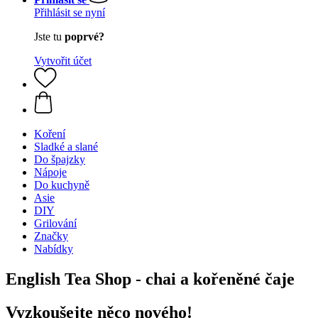
Přihlásit se nyní
Jste tu
poprvé?
Vytvořit účet
Koření
Sladké a slané
Do špajzky
Nápoje
Do kuchyně
Asie
DIY
Grilování
Značky
Nabídky
English Tea Shop - chai a kořeněné čaje
Vyzkoušejte něco nového!