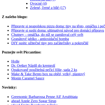
Ovocné (4)
Zelené, černé a bílé (17)
Z našeho blogu:
Připravte si neapolskou pizzu doma: tipy na těsto, omáčku i peč
Připravte si sushi doma: ultimativní návod pro domácí přípravu
Chutney – omáčka, do níž se zamiloval celý svět
Granátové jablko - antioxidační bomba
DIY sushi: užitečné tipy pro začátečníky a pokročilé
Poznejte svět Piccantino:
Holle
Dr. Oetker Náplň do kremrolí
Opakovaně použitelná pečicí fólie, sada 2 ks
Make & Take Bento box na oběd, velký, plastový
Monin Caramel Sauce
Novinky:
Greenomic Barbarossa Penne All' Arrabbiata
ahead Apple Zero Sugar Sirup