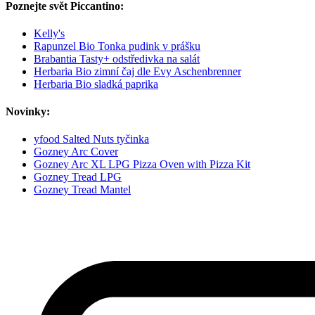
Poznejte svět Piccantino:
Kelly's
Rapunzel Bio Tonka pudink v prášku
Brabantia Tasty+ odstředivka na salát
Herbaria Bio zimní čaj dle Evy Aschenbrenner
Herbaria Bio sladká paprika
Novinky:
yfood Salted Nuts tyčinka
Gozney Arc Cover
Gozney Arc XL LPG Pizza Oven with Pizza Kit
Gozney Tread LPG
Gozney Tread Mantel