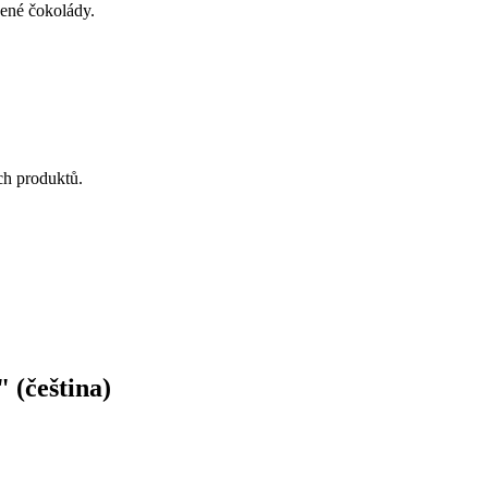
ené čokolády.
ých produktů.
 (čeština)