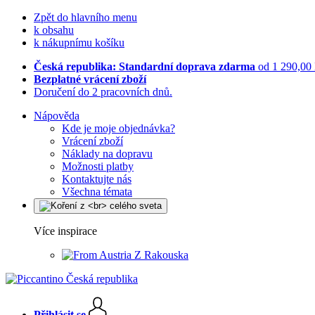
Zpět do hlavního menu
k obsahu
k nákupnímu košíku
Česká republika: Standardní doprava zdarma
od 1 290,00
Bezplatné vrácení zboží
Doručení do 2 pracovních dnů.
Nápověda
Kde je moje objednávka?
Vrácení zboží
Náklady na dopravu
Možnosti platby
Kontaktujte nás
Všechna témata
Více inspirace
Z Rakouska
Přihlásit se