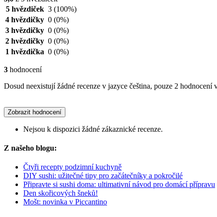
5 hvězdiček
3
(100%)
4 hvězdičky
0
(0%)
3 hvězdičky
0
(0%)
2 hvězdičky
0
(0%)
1 hvězdička
0
(0%)
3
hodnocení
Dosud neexistují žádné recenze v jazyce čeština, pouze 2 hodnocení v
Zobrazit hodnocení
Nejsou k dispozici žádné zákaznické recenze.
Z našeho blogu:
Čtyři recepty podzimní kuchyně
DIY sushi: užitečné tipy pro začátečníky a pokročilé
Připravte si sushi doma: ultimativní návod pro domácí přípravu
Den skořicových šneků!
Mošt: novinka v Piccantino