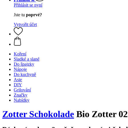
Přihlásit se nyní
Jste tu
poprvé?
Vytvořit účet
Koření
Sladké a slané
Do špajzky
Nápoje
Do kuchyně
Asie
DIY
Grilování
Značky
Nabídky
Zotter Schokolade
Bio Zotter 0