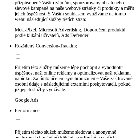
přizpůsobené Vašim zájmům, sponzorovaný obsah nebo
slevové kampaně na naše webové stránky či produkty a měřit
jejich úspěšnost. S Vaším souhlasem využíváme na tomto
webu následující služby třetích stran:
Meta-Pixel, Microsoft Advertising, Doporučení produktů
podle klikání uživatelů, Ads Defender
Rozšířený Conversion-Tracking
Přijetím této služby můžeme lépe pochopit a vyhodnotit
úspěšnost naší online reklamy a optimalizovat naši reklamní
nabídku. Za tímto účelem synchronizujeme Vaše zašifrované
osobní údaje s následujícími externími poskytovateli, pokud
již jejich služby využíváte:
Google Ads
Performance
Přijetím těchto služeb můžeme sledovat a anonymně
analyzovat chování při klikání a surfování na našich