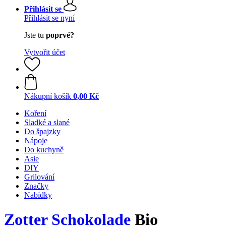
Přihlásit se
Přihlásit se nyní
Jste tu
poprvé?
Vytvořit účet
Nákupní košík
0,00 Kč
Koření
Sladké a slané
Do špajzky
Nápoje
Do kuchyně
Asie
DIY
Grilování
Značky
Nabídky
Zotter Schokolade
Bio