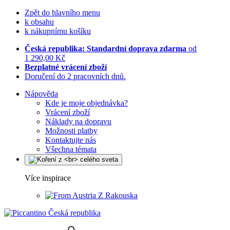
Zpět do hlavního menu
k obsahu
k nákupnímu košíku
Česká republika: Standardní doprava zdarma
od
1 290,00 Kč
Bezplatné vrácení zboží
Doručení do 2 pracovních dnů.
Nápověda
Kde je moje objednávka?
Vrácení zboží
Náklady na dopravu
Možnosti platby
Kontaktujte nás
Všechna témata
Více inspirace
Z Rakouska