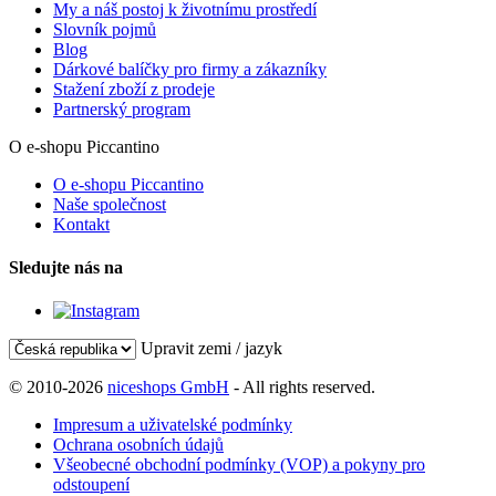
My a náš postoj k životnímu prostředí
Slovník pojmů
Blog
Dárkové balíčky pro firmy a zákazníky
Stažení zboží z prodeje
Partnerský program
O e-shopu Piccantino
O e-shopu Piccantino
Naše společnost
Kontakt
Sledujte nás na
Upravit zemi / jazyk
© 2010-2026
niceshops GmbH
- All rights reserved.
Impresum a uživatelské podmínky
Ochrana osobních údajů
Všeobecné obchodní podmínky (VOP) a pokyny pro
odstoupení